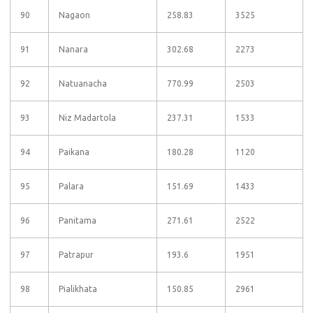
90
Nagaon
258.83
3525
91
Nanara
302.68
2273
92
Natuanacha
770.99
2503
93
Niz Madartola
237.31
1533
94
Paikana
180.28
1120
95
Palara
151.69
1433
96
Panitama
271.61
2522
97
Patrapur
193.6
1951
98
Pialikhata
150.85
2961