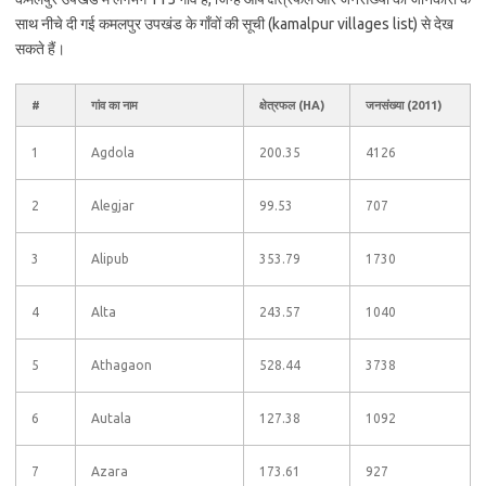
साथ नीचे दी गई कमलपुर उपखंड के गाँवों की सूची (kamalpur villages list) से देख
सकते हैं।
#
गांव का नाम
क्षेत्रफल (HA)
जनसंख्या (2011)
1
Agdola
200.35
4126
2
Alegjar
99.53
707
3
Alipub
353.79
1730
4
Alta
243.57
1040
5
Athagaon
528.44
3738
6
Autala
127.38
1092
7
Azara
173.61
927