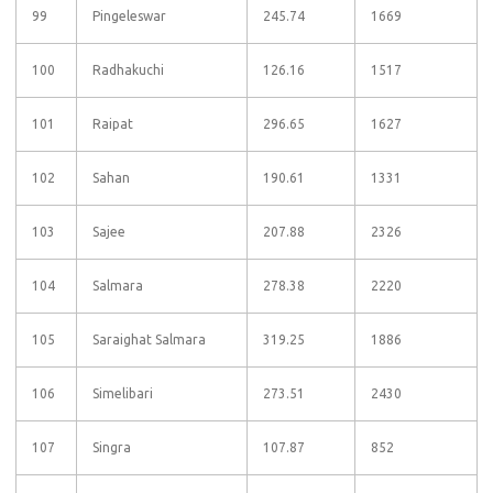
99
Pingeleswar
245.74
1669
100
Radhakuchi
126.16
1517
101
Raipat
296.65
1627
102
Sahan
190.61
1331
103
Sajee
207.88
2326
104
Salmara
278.38
2220
105
Saraighat Salmara
319.25
1886
106
Simelibari
273.51
2430
107
Singra
107.87
852