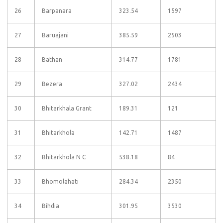
26
Barpanara
323.54
1597
27
Baruajani
385.59
2503
28
Bathan
314.77
1781
29
Bezera
327.02
2434
30
Bhitarkhala Grant
189.31
121
31
Bhitarkhola
142.71
1487
32
Bhitarkhola N C
538.18
84
33
Bhomolahati
284.34
2350
34
Bihdia
301.95
3530