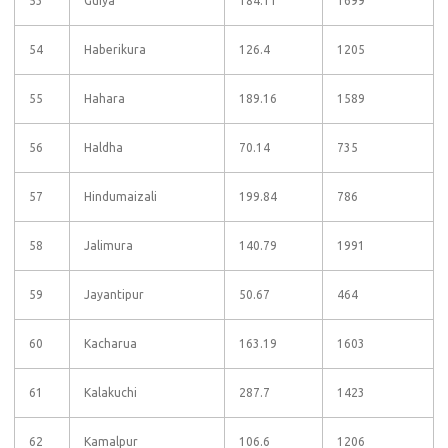
53
Guiya
184.11
1699
54
Haberikura
126.4
1205
55
Hahara
189.16
1589
56
Haldha
70.14
735
57
Hindumaizali
199.84
786
58
Jalimura
140.79
1991
59
Jayantipur
50.67
464
60
Kacharua
163.19
1603
61
Kalakuchi
287.7
1423
62
Kamalpur
106.6
1206