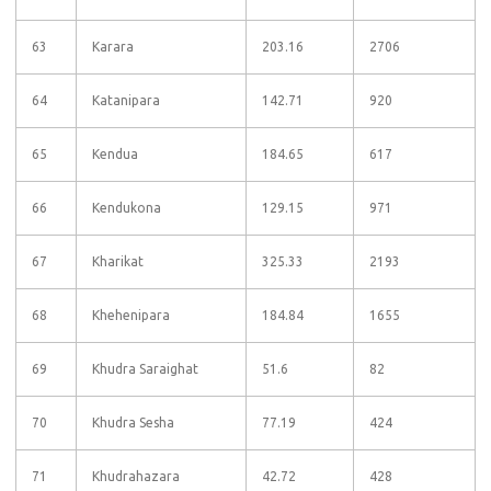
63
Karara
203.16
2706
64
Katanipara
142.71
920
65
Kendua
184.65
617
66
Kendukona
129.15
971
67
Kharikat
325.33
2193
68
Khehenipara
184.84
1655
69
Khudra Saraighat
51.6
82
70
Khudra Sesha
77.19
424
71
Khudrahazara
42.72
428