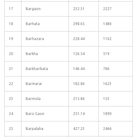
17
Bargaon
232.31
2227
18
Barhata
298.65
1486
19
Barhazara
228.44
1162
20
Barkha
126.54
519
21
Barkharikata
146.44
786
22
Barmarai
182.86
1623
23
Barmola
215.86
153
24
Baro Gaon
251.14
1890
25
Barpalaha
427.23
2466