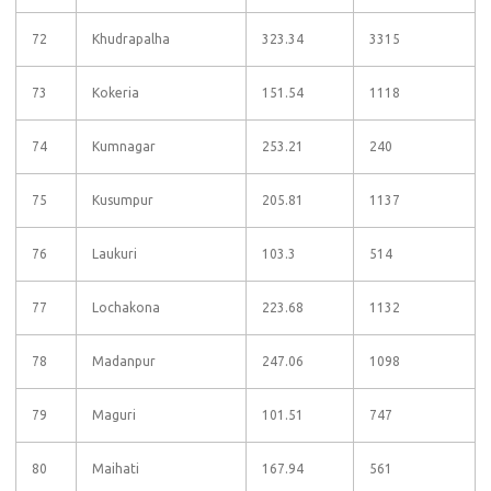
72
Khudrapalha
323.34
3315
73
Kokeria
151.54
1118
74
Kumnagar
253.21
240
75
Kusumpur
205.81
1137
76
Laukuri
103.3
514
77
Lochakona
223.68
1132
78
Madanpur
247.06
1098
79
Maguri
101.51
747
80
Maihati
167.94
561