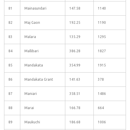
81
Mainasundari
147.58
1140
82
Maj Gaon
192.25
1190
83
Malara
135.29
1295
84
Mallibari
386.28
1827
85
Mandakata
354.99
1915
86
Mandakata Grant
141.63
378
87
Maniari
358.51
1486
88
Marai
166.78
664
89
Maukuchi
186.68
1006