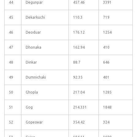
44
Degunpar
457.46
3391
45
Dekarkuchi
110.3
719
46
Deoduar
176.12
1254
47
Dhonaka
162.94
410
48
Dinkar
88.7
646
49
Dumnichaki
92.35
401
50
Ghopla
217.04
1285
51
Gog
214.331
1848
52
Gopeswar
354.42
324