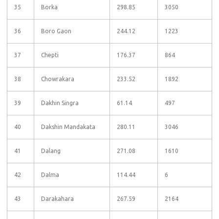
35
Borka
298.85
3050
36
Boro Gaon
244.12
1223
37
Chepti
176.37
864
38
Chowrakara
233.52
1892
39
Dakhin Singra
61.14
497
40
Dakshin Mandakata
280.11
3046
41
Dalang
271.08
1610
42
Dalma
114.44
6
43
Darakahara
267.59
2164