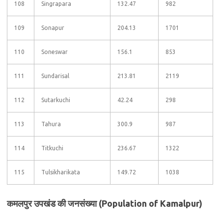
108
Singrapara
132.47
982
109
Sonapur
204.13
1701
110
Soneswar
156.1
853
111
Sundarisal
213.81
2119
112
Sutarkuchi
42.24
298
113
Tahura
300.9
987
114
Titkuchi
236.67
1322
115
Tulsikharikata
149.72
1038
कमलपुर उपखंड की जनसंख्या (Population of Kamalpur)