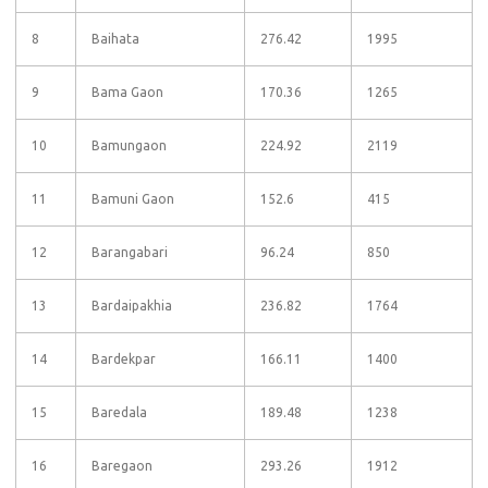
8
Baihata
276.42
1995
9
Bama Gaon
170.36
1265
10
Bamungaon
224.92
2119
11
Bamuni Gaon
152.6
415
12
Barangabari
96.24
850
13
Bardaipakhia
236.82
1764
14
Bardekpar
166.11
1400
15
Baredala
189.48
1238
16
Baregaon
293.26
1912