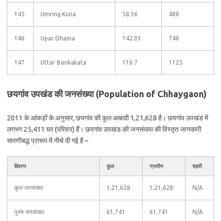
145
Umring Kuna
58.36
488
146
Upar Dhania
142.03
748
147
Uttar Bankakata
116.7
1125
छयगांव उपखंड की जनसंख्या (Population of Chhaygaon)
2011 के आंकड़ों के अनुसार, छयगांव की कुल आबादी 1,21,628 है। छयगांव उपखंड में
लगभग 25,411 घर (परिवार) हैं। छयगांव उपखंड की जनसंख्या की विस्तृत जानकारी
सारणीबद्ध प्रारूप में नीचे दी गई है –
विवरण
कुल
ग्रामीण
शहरी
कुल जनसंख्या
1,21,628
1,21,628
N/A
पुरुष जनसंख्या
61,741
61,741
N/A