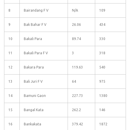
8
Bairandang F V
N/A
109
9
Bak Bahar F V
26.06
434
10
Bakali Para
89.74
330
11
Bakali Para F V
3
318
12
Bakara Para
119.63
540
13
Bali Juri F V
64
975
14
Bamuni Gaon
227.73
1380
15
Bangal Kata
262.2
146
16
Bankakata
379.42
1872