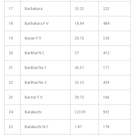
17
Barbakara
53.25
222
18
Barbakara F V
18.94
484
19
Barjar F V
20.72
328
20
Barkhal N C
57
412
21
Barkhal No 1
45.37
177
22
Barkhal No 2
53.35
459
23
Barzar F V
20.72
166
24
Batakuchi
123.91
933
25
Batakuchi N C
1.87
178