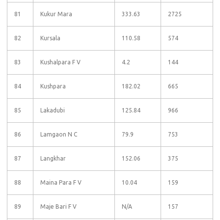
81
Kukur Mara
333.63
2725
82
Kursala
110.58
574
83
Kushalpara F V
4.2
144
84
Kushpara
182.02
665
85
Lakadubi
125.84
966
86
Lamgaon N C
79.9
753
87
Langkhar
152.06
375
88
Maina Para F V
10.04
159
89
Maje Bari F V
N/A
157