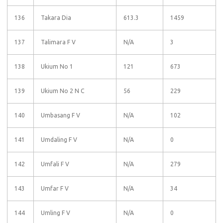
136
Takara Dia
613.3
1459
137
Talimara F V
N/A
3
138
Ukium No 1
121
673
139
Ukium No 2 N C
56
229
140
Umbasang F V
N/A
102
141
Umdaling F V
N/A
0
142
Umfali F V
N/A
279
143
Umfar F V
N/A
34
144
Umling F V
N/A
0