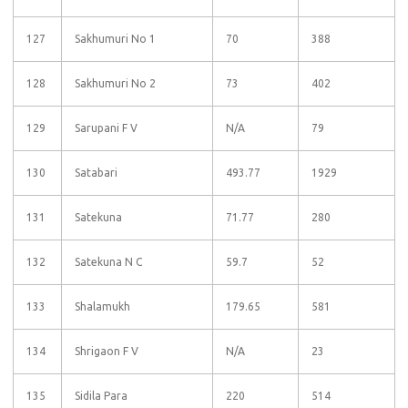
127
Sakhumuri No 1
70
388
128
Sakhumuri No 2
73
402
129
Sarupani F V
N/A
79
130
Satabari
493.77
1929
131
Satekuna
71.77
280
132
Satekuna N C
59.7
52
133
Shalamukh
179.65
581
134
Shrigaon F V
N/A
23
135
Sidila Para
220
514