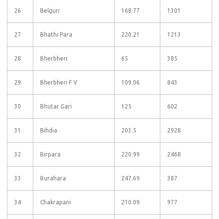
26
Belguri
168.77
1301
27
Bhathi Para
220.21
1213
28
Bherbheri
65
385
29
Bherbheri F V
109.06
843
30
Bhutar Gari
125
602
31
Bihdia
203.5
2928
32
Birpara
220.99
2468
33
Burahara
247.69
387
34
Chakrapani
210.09
977