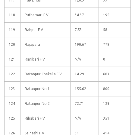
117
Pub Dhuli
120.9
99
118
Puthemari F V
34.37
195
119
Rahpur F V
7.53
58
120
Rajapara
190.67
779
121
Ranibari F V
N/A
0
122
Ratanpur Chekelia F V
14.29
683
123
Ratanpur No 1
155.62
800
124
Ratanpur No 2
72.71
139
125
Rihabari F V
N/A
351
126
Sainashi F V
31
414