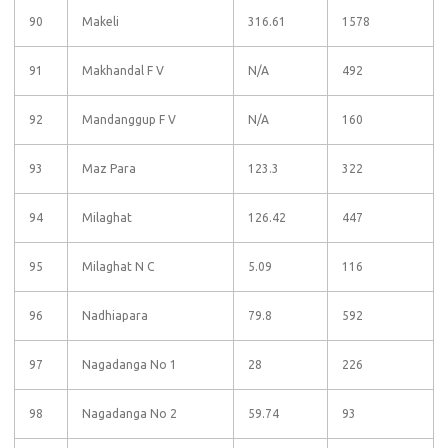
90
Makeli
316.61
1578
91
Makhandal F V
N/A
492
92
Mandanggup F V
N/A
160
93
Maz Para
123.3
322
94
Milaghat
126.42
447
95
Milaghat N C
5.09
116
96
Nadhiapara
79.8
592
97
Nagadanga No 1
28
226
98
Nagadanga No 2
59.74
93