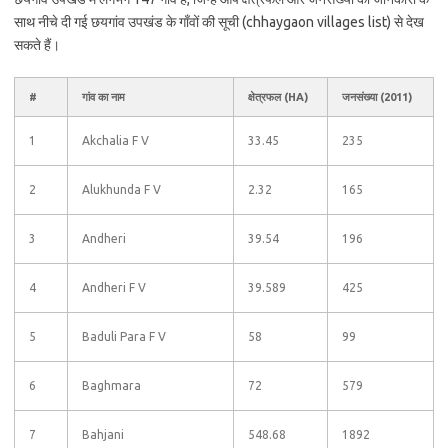
साथ नीचे दी गई छयगांव उपखंड के गाँवों की सूची (chhaygaon villages list) से देख
सकते हैं।
#
गांव का नाम
क्षेत्रफल (HA)
जनसंख्या (2011)
1
Akchalia F V
33.45
235
2
Alukhunda F V
2.32
165
3
Andheri
39.54
196
4
Andheri F V
39.589
425
5
Baduli Para F V
58
99
6
Baghmara
72
579
7
Bahjani
548.68
1892