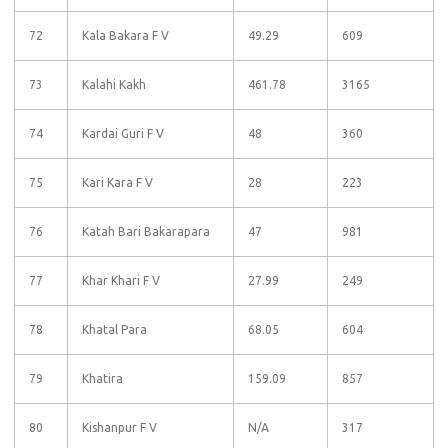
72
Kala Bakara F V
49.29
609
73
Kalahi Kakh
461.78
3165
74
Kardai Guri F V
48
360
75
Kari Kara F V
28
223
76
Katah Bari Bakarapara
47
981
77
Khar Khari F V
27.99
249
78
Khatal Para
68.05
604
79
Khatira
159.09
857
80
Kishanpur F V
N/A
317