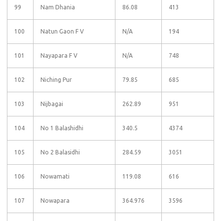
99
Nam Dhania
86.08
413
100
Natun Gaon F V
N/A
194
101
Nayapara F V
N/A
748
102
Niching Pur
79.85
685
103
Nijbagai
262.89
951
104
No 1 Balashidhi
340.5
4374
105
No 2 Balasidhi
284.59
3051
106
Nowamati
119.08
616
107
Nowapara
364.976
3596