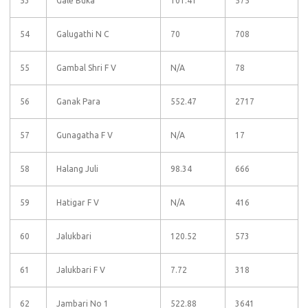
53
Gale Buka
101.41
575
54
Galugathi N C
70
708
55
Gambal Shri F V
N/A
78
56
Ganak Para
552.47
2717
57
Gunagatha F V
N/A
17
58
Halang Juli
98.34
666
59
Hatigar F V
N/A
416
60
Jalukbari
120.52
573
61
Jalukbari F V
7.72
318
62
Jambari No 1
522.88
3641