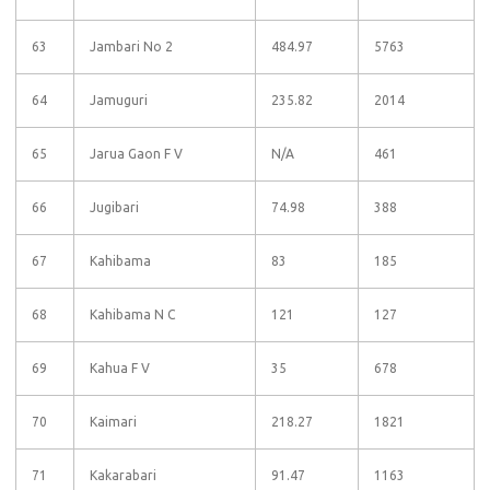
63
Jambari No 2
484.97
5763
64
Jamuguri
235.82
2014
65
Jarua Gaon F V
N/A
461
66
Jugibari
74.98
388
67
Kahibama
83
185
68
Kahibama N C
121
127
69
Kahua F V
35
678
70
Kaimari
218.27
1821
71
Kakarabari
91.47
1163