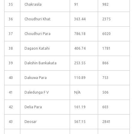
35
Chakrasila
91
982
36
Choudhuri Khat
363.44
2375
37
Choudhuri Para
786.18
6020
38
Dagaon Katahi
406.74
1781
39
Dakshin Bankakata
253.55
866
40
Dakuwa Para
110.89
753
41
Daledunga F V
N/A
506
42
Delia Para
161.19
603
43
Deosar
567.15
2841