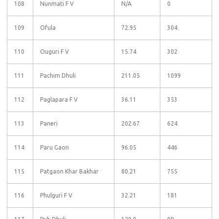
108
Nunmati F V
N/A
0
109
Ofula
72.95
304
110
Ouguri F V
15.74
302
111
Pachim Dhuli
211.05
1099
112
Paglapara F V
36.11
353
113
Paneri
202.67
624
114
Paru Gaon
96.05
446
115
Patgaon Khar Bakhar
80.21
755
116
Phulguri F V
32.21
181