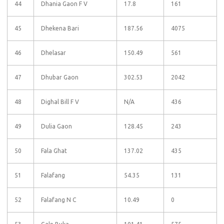
44
Dhania Gaon F V
17.8
161
45
Dhekena Bari
187.56
4075
46
Dhelasar
150.49
561
47
Dhubar Gaon
302.53
2042
48
Dighal Bill F V
N/A
436
49
Dulia Gaon
128.45
243
50
Fala Ghat
137.02
435
51
Falafang
54.35
131
52
Falafang N C
10.49
0