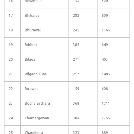
16
Bhilampur
134
320
17
Bhilsaiya
282
800
18
Bhurawali
245
1365
19
Bibhuti
385
649
20
Bilaua
271
403
21
Bilgaon Kuari
217
1485
22
Birawali
159
608
23
Budha Sirthara
368
1711
24
Chamargawan
384
1755
25
Chaudhera
323
889