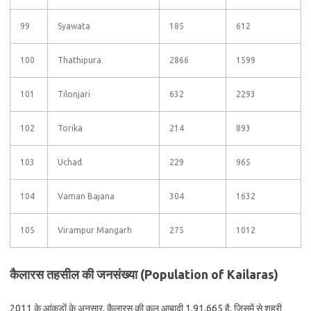
99
Syawata
185
612
100
Thathipura
2866
1599
101
Tilonjari
632
2293
102
Torika
214
893
103
Uchad
229
965
104
Vaman Bajana
304
1632
105
Virampur Mangarh
275
1012
कैलारस तहसील की जनसंख्या (Population of Kailaras)
2011 के आंकड़ों के अनुसार, कैलारस की कुल आबादी 1,91,665 है, जिसमें से शहरी