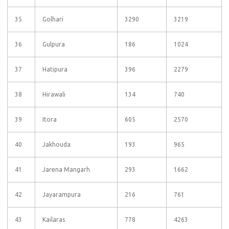
35
Golhari
3290
3219
36
Gulpura
186
1024
37
Hatipura
396
2279
38
Hirawali
134
740
39
Itora
605
2570
40
Jakhouda
193
965
41
Jarena Mangarh
293
1662
42
Jayarampura
216
761
43
Kailaras
778
4263