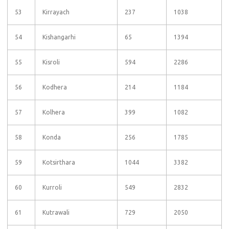
53
Kirrayach
237
1038
54
Kishangarhi
65
1394
55
Kisroli
594
2286
56
Kodhera
214
1184
57
Kolhera
399
1082
58
Konda
256
1785
59
Kotsirthara
1044
3382
60
Kurroli
549
2832
61
Kutrawali
729
2050