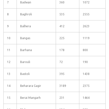
7
Badwan
360
1072
8
Baghroli
535
2555
9
Balhera
412
2623
10
Bangas
225
1119
11
Barhana
178
800
12
Barouli
72
190
13
Bastoli
395
1438
14
Beharara Gagir
3189
2375
15
Berai Mangarh
231
1464