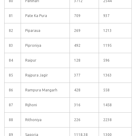
80
Panihari
3712
2544
81
Pate Ka Pura
709
937
82
Piparaua
269
1213
83
Piproniya
492
1195
84
Raipur
128
596
85
Rajpura Jagir
377
1363
86
Rampura Mangarh
428
558
87
Rijhoni
316
1458
88
Rithoniya
226
2238
89
Sagoria
1118.38
1300