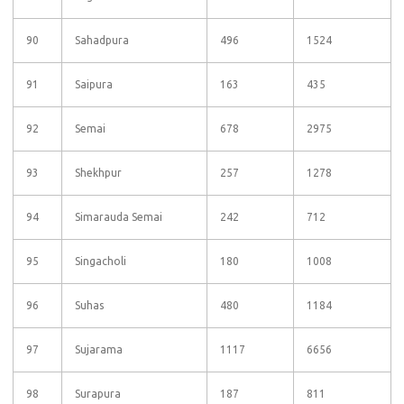
90
Sahadpura
496
1524
91
Saipura
163
435
92
Semai
678
2975
93
Shekhpur
257
1278
94
Simarauda Semai
242
712
95
Singacholi
180
1008
96
Suhas
480
1184
97
Sujarama
1117
6656
98
Surapura
187
811