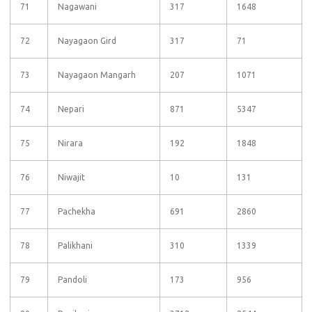
71
Nagawani
317
1648
72
Nayagaon Gird
317
71
73
Nayagaon Mangarh
207
1071
74
Nepari
871
5347
75
Nirara
192
1848
76
Niwajit
10
131
77
Pachekha
691
2860
78
Palikhani
310
1339
79
Pandoli
173
956