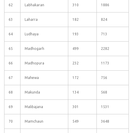
62
Labhakaran
310
1886
63
Laharra
182
824
64
Ludhaya
193
713
65
Madhogarh
499
2282
66
Madhopura
232
1173
67
Mahewa
172
756
68
Makunda
134
568
69
Malibajana
301
1531
70
Mamchaun
549
3648