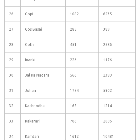
26
Gopi
1082
6235
27
Gos Basai
285
389
28
Goth
451
2586
29
Inanki
226
1176
30
Jal Ka Nagara
566
2389
31
Johan
1774
5902
32
Kachnodha
165
1214
33
Kakarari
706
2006
34
Kamtari
1612
10481