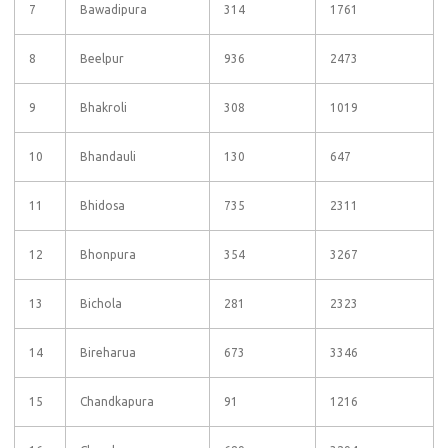
7
Bawadipura
314
1761
8
Beelpur
936
2473
9
Bhakroli
308
1019
10
Bhandauli
130
647
11
Bhidosa
735
2311
12
Bhonpura
354
3267
13
Bichola
281
2323
14
Bireharua
673
3346
15
Chandkapura
91
1216