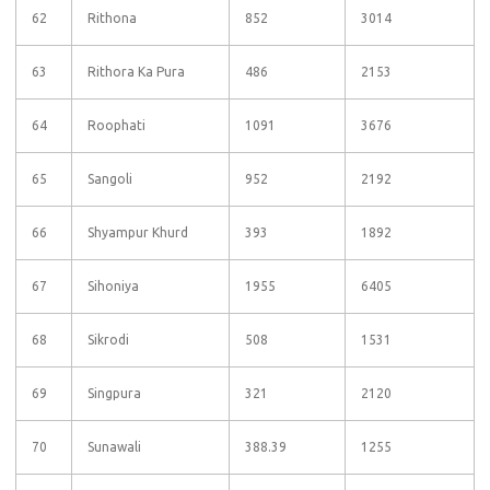
62
Rithona
852
3014
63
Rithora Ka Pura
486
2153
64
Roophati
1091
3676
65
Sangoli
952
2192
66
Shyampur Khurd
393
1892
67
Sihoniya
1955
6405
68
Sikrodi
508
1531
69
Singpura
321
2120
70
Sunawali
388.39
1255