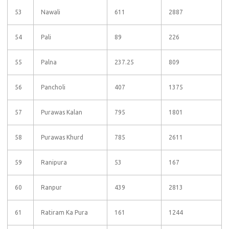
53
Nawali
611
2887
54
Pali
89
226
55
Palna
237.25
809
56
Pancholi
407
1375
57
Purawas Kalan
795
1801
58
Purawas Khurd
785
2611
59
Ranipura
53
167
60
Ranpur
439
2813
61
Ratiram Ka Pura
161
1244