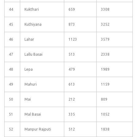
44
Kukthari
659
3308
45
Kuthiyana
873
3252
46
Lahar
1123
3579
47
Lallu Basai
513
2338
48
Lepa
479
1989
49
Mahuri
613
1159
50
Mai
212
809
51
Mal Basai
335
1052
52
Manpur Rajputi
512
1838