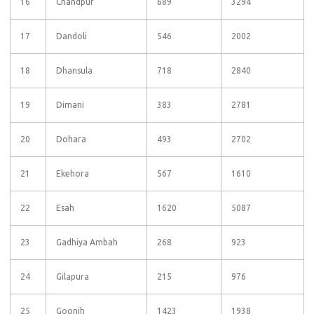
16
Chandpur
689
3294
17
Dandoli
546
2002
18
Dhansula
718
2840
19
Dimani
383
2781
20
Dohara
493
2702
21
Ekehora
567
1610
22
Esah
1620
5087
23
Gadhiya Ambah
268
923
24
Gilapura
215
976
25
Goonjh
1423
1938