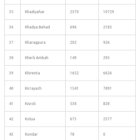
35
Khadiyahar
2370
10729
36
Khadya Behad
696
2185
37
Kharagpura
202
926
38
Kherli Ambah
149
295
39
Khirenta
1652
6626
40
Kirrayach
1541
7891
41
Kisroli
538
828
42
Kolua
673
2577
43
Kondar
78
0