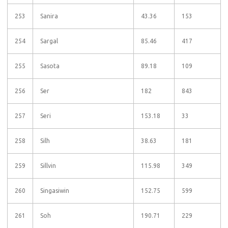
253
Sanira
43.36
153
254
Sargal
85.46
417
255
Sasota
89.18
109
256
Ser
182
843
257
Seri
153.18
33
258
Silh
38.63
181
259
Sillvin
115.98
349
260
Singasiwin
152.75
599
261
Soh
190.71
229