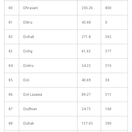
80
Dhrasani
245.26
800
81
Dibru
45.68
0
82
Dohak
271.8
365
83
Dohg
61.63
377
84
Dokru
54.22
310
85
Dol
40.69
38
86
Dol Lasawa
89.27
311
87
Dudhian
24.73
168
88
Duhak
137.05
590