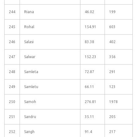
244
Riana
46.02
199
245
Rohal
154.91
603
246
Salasi
83.38
402
247
Salwar
152.23
356
248
Samleta
72.87
291
249
Samletu
66.11
123
250
Samoh
276.81
1978
251
Sandru
35.11
205
252
Sangh
91.4
217