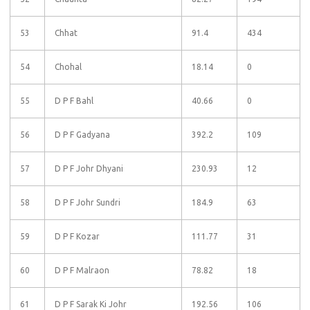
53
Chhat
91.4
434
54
Chohal
18.14
0
55
D P F Bahl
40.66
0
56
D P F Gadyana
392.2
109
57
D P F Johr Dhyani
230.93
12
58
D P F Johr Sundri
184.9
63
59
D P F Kozar
111.77
31
60
D P F Malraon
78.82
18
61
D P F Sarak Ki Johr
192.56
106