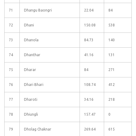
71
Dhangu Baongri
22.04
84
72
Dhani
150.08
538
73
Dhanola
84.73
140
74
Dhanthar
41.16
131
75
Dharar
84
271
76
Dhari Bhari
108.74
412
77
Dharoti
34.16
218
78
Dhiungli
157.47
0
79
Dholag Chaknar
269.64
615