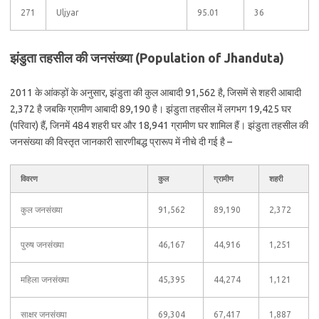
271
Uljyar
95.01
36
झंडुता तहसील की जनसंख्या (Population of Jhanduta)
2011 के आंकड़ों के अनुसार, झंडुता की कुल आबादी 91,562 है, जिसमें से शहरी आबादी
2,372 है जबकि ग्रामीण आबादी 89,190 है। झंडुता तहसील में लगभग 19,425 घर
(परिवार) हैं, जिनमें 484 शहरी घर और 18,941 ग्रामीण घर शामिल हैं। झंडुता तहसील की
जनसंख्या की विस्तृत जानकारी सारणीबद्ध प्रारूप में नीचे दी गई है –
विवरण
कुल
ग्रामीण
शहरी
कुल जनसंख्या
91,562
89,190
2,372
पुरुष जनसंख्या
46,167
44,916
1,251
महिला जनसंख्या
45,395
44,274
1,121
साक्षर जनसंख्या
69,304
67,417
1,887