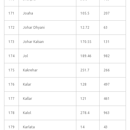
171
Joaha
105.5
207
172
Johar Dhyani
12.72
63
173
Johar Kalsan
170.55
131
174
Jol
189.46
982
175
Kakrehar
251.7
266
176
Kalar
128
497
177
Kallar
121
461
178
Kalol
278.4
963
179
Karlata
14
43