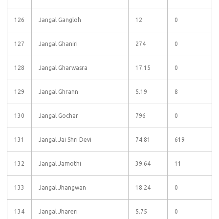
126
Jangal Gangloh
12
0
127
Jangal Ghaniri
274
0
128
Jangal Gharwasra
17.15
0
129
Jangal Ghrann
5.19
8
130
Jangal Gochar
796
0
131
Jangal Jai Shri Devi
74.81
619
132
Jangal Jamothi
39.64
11
133
Jangal Jhangwan
18.24
0
134
Jangal Jhareri
5.75
0