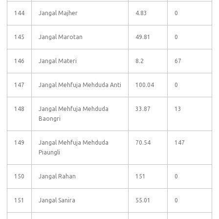
144
Jangal Majher
4.83
0
145
Jangal Marotan
49.81
0
146
Jangal Materi
8.2
67
147
Jangal Mehfuja Mehduda Anti
100.04
0
148
Jangal Mehfuja Mehduda
33.87
13
Baongri
149
Jangal Mehfuja Mehduda
70.54
147
Piaungli
150
Jangal Rahan
151
0
151
Jangal Sanira
55.01
0