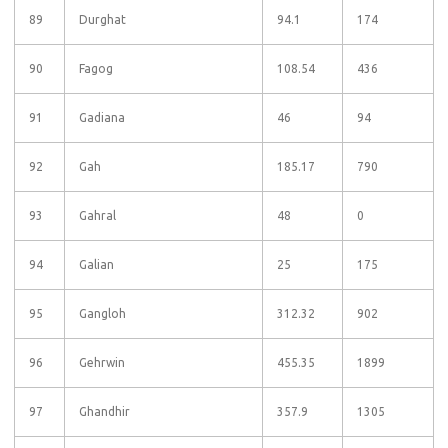
89
Durghat
94.1
174
90
Fagog
108.54
436
91
Gadiana
46
94
92
Gah
185.17
790
93
Gahral
48
0
94
Galian
25
175
95
Gangloh
312.32
902
96
Gehrwin
455.35
1899
97
Ghandhir
357.9
1305