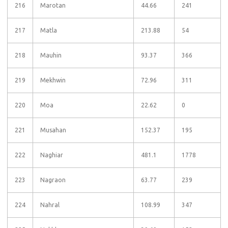
216
Marotan
44.66
241
217
Matla
213.88
54
218
Mauhin
93.37
366
219
Mekhwin
72.96
311
220
Moa
22.62
0
221
Musahan
152.37
195
222
Naghiar
481.1
1778
223
Nagraon
63.77
239
224
Nahral
108.99
347