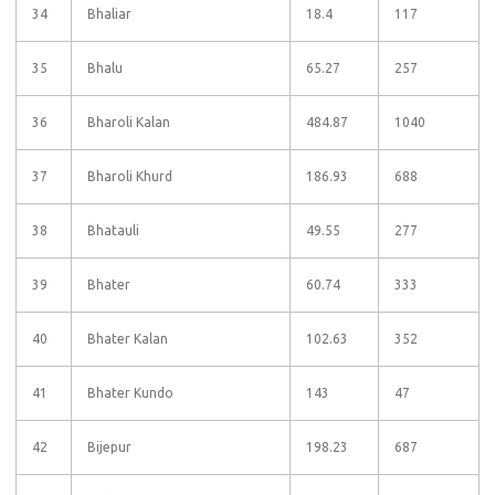
34
Bhaliar
18.4
117
35
Bhalu
65.27
257
36
Bharoli Kalan
484.87
1040
37
Bharoli Khurd
186.93
688
38
Bhatauli
49.55
277
39
Bhater
60.74
333
40
Bhater Kalan
102.63
352
41
Bhater Kundo
143
47
42
Bijepur
198.23
687