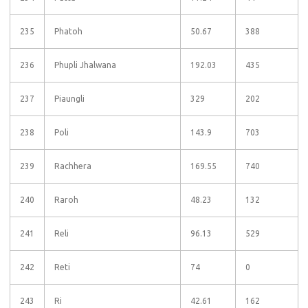
235
Phatoh
50.67
388
236
Phupli Jhalwana
192.03
435
237
Piaungli
329
202
238
Poli
143.9
703
239
Rachhera
169.55
740
240
Raroh
48.23
132
241
Reli
96.13
529
242
Reti
74
0
243
Ri
42.61
162