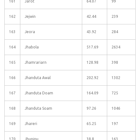
161
Jarot
64.07
99
162
Jejwin
42.44
239
163
Jeora
43.92
284
164
Jhabola
517.69
2634
165
Jhamrariarn
128.98
398
166
Jhanduta Awal
202.92
1302
167
Jhanduta Doam
164.09
725
168
Jhanduta Soam
97.26
1046
169
Jhareri
65.25
197
170
Jhunjnu
38.8
163