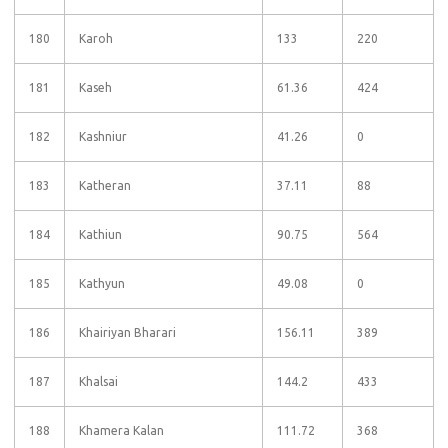
180
Karoh
133
220
181
Kaseh
61.36
424
182
Kashniur
41.26
0
183
Katheran
37.11
88
184
Kathiun
90.75
564
185
Kathyun
49.08
0
186
Khairiyan Bharari
156.11
389
187
Khalsai
144.2
433
188
Khamera Kalan
111.72
368