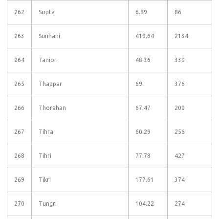
262
Sopta
6.89
86
263
Sunhani
419.64
2134
264
Tanior
48.36
330
265
Thappar
69
376
266
Thorahan
67.47
200
267
Tihra
60.29
256
268
Tihri
77.78
427
269
Tikri
177.61
374
270
Tungri
104.22
274