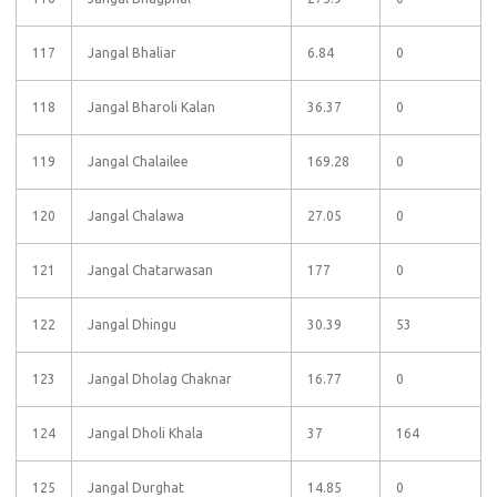
117
Jangal Bhaliar
6.84
0
118
Jangal Bharoli Kalan
36.37
0
119
Jangal Chalailee
169.28
0
120
Jangal Chalawa
27.05
0
121
Jangal Chatarwasan
177
0
122
Jangal Dhingu
30.39
53
123
Jangal Dholag Chaknar
16.77
0
124
Jangal Dholi Khala
37
164
125
Jangal Durghat
14.85
0