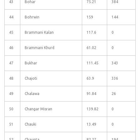
43
Bohar
75.21
384
44
Bohrwin
159
144
45
Brammani Kalan
117.6
0
46
Brammani Khurd
61.02
0
47
Bukhar
111.45
343
48
Chajoti
63.9
336
49
Chalawa
91.84
26
50
Changar Misran
139.82
0
51
Chauki
13.49
0
52
Chaunta
82.27
194