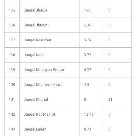
135
Jangal Jhaula
166
0
136
Jangal Jhunjnu
5.36
0
137
Jangal Kakrehar
3.24
0
138
Jangal Kalol
3.72
0
139
Jangal Khairiyan Bharari
6.37
0
140
Jangal Khamera Khurd
4.9
0
141
Jangal Khurjal
8
31
142
Jangal Kot Malhot
12.48
0
143
Jangal Ladeh
8.73
0