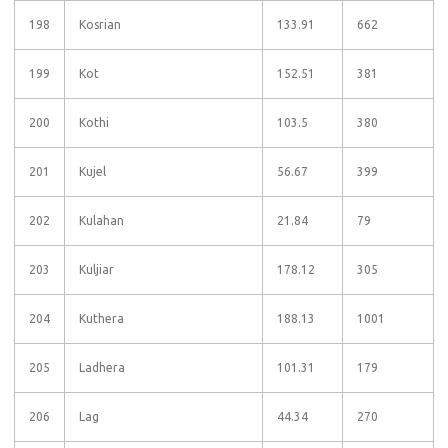
198
Kosrian
133.91
662
199
Kot
152.51
381
200
Kothi
103.5
380
201
Kujel
56.67
399
202
Kulahan
21.84
79
203
Kuljiar
178.12
305
204
Kuthera
188.13
1001
205
Ladhera
101.31
179
206
Lag
44.34
270