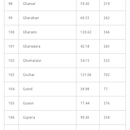
98
Ghaniar
39.42
219
99
Gharahan
60.33
262
100
Gharann
120.62
366
101
Gharwasra
42.18
263
102
Ghumarpur
54.15
325
103
Gochar
121.06
702
104
Goind
38.98
77
105
Guaon
77.44
576
106
Gujrera
99.43
538