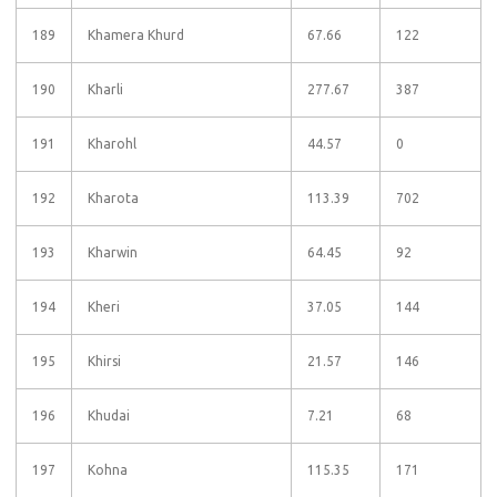
189
Khamera Khurd
67.66
122
190
Kharli
277.67
387
191
Kharohl
44.57
0
192
Kharota
113.39
702
193
Kharwin
64.45
92
194
Kheri
37.05
144
195
Khirsi
21.57
146
196
Khudai
7.21
68
197
Kohna
115.35
171