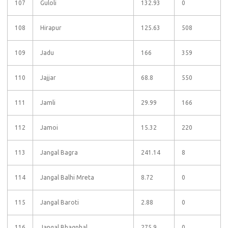
107
Guloli
132.93
0
108
Hirapur
125.63
508
109
Jadu
166
359
110
Jajjar
68.8
550
111
Jamli
29.99
166
112
Jamoi
15.32
220
113
Jangal Bagra
241.14
8
114
Jangal Balhi Mreta
8.72
0
115
Jangal Baroti
2.88
0
116
Jangal Bhagphal
275.9
0