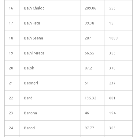
16
Balh Chalog
209.06
555
17
Balh Fatu
99.38
15
18
Balh Seena
287
1089
19
Balhi Mreta
66.55
355
20
Baloh
87.2
370
21
Baongri
51
237
22
Bard
135.32
681
23
Baroha
46
194
24
Baroti
97.77
305