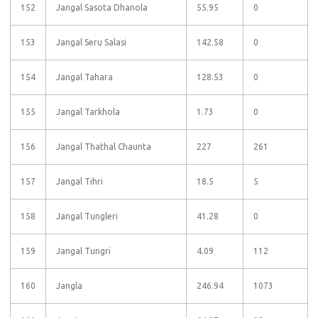
152
Jangal Sasota Dhanola
55.95
0
153
Jangal Seru Salasi
142.58
0
154
Jangal Tahara
128.53
0
155
Jangal Tarkhola
1.73
0
156
Jangal Thathal Chaunta
227
261
157
Jangal Tihri
18.5
5
158
Jangal Tungleri
41.28
0
159
Jangal Tungri
4.09
112
160
Jangla
246.94
1073