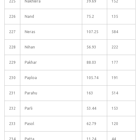
225
Nakhlera
39.69
152
226
Nand
75.2
135
227
Neras
107.25
584
228
Nihan
56.93
222
229
Pakhar
88.03
177
230
Paploa
105.74
191
231
Parahu
163
514
232
Parli
53.44
153
233
Pasol
62.79
120
234
Patta
11.24
44