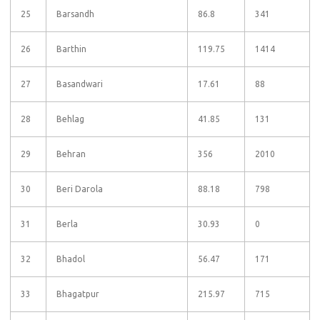
25
Barsandh
86.8
341
26
Barthin
119.75
1414
27
Basandwari
17.61
88
28
Behlag
41.85
131
29
Behran
356
2010
30
Beri Darola
88.18
798
31
Berla
30.93
0
32
Bhadol
56.47
171
33
Bhagatpur
215.97
715