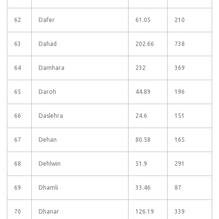
62
Dafer
61.05
210
63
Dahad
202.66
738
64
Damhara
232
369
65
Daroh
44.89
196
66
Daslehra
24.6
151
67
Dehan
80.58
165
68
Dehlwin
51.9
291
69
Dhamli
33.46
87
70
Dhanar
126.19
339