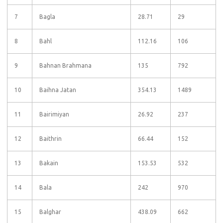
7
Bagla
28.71
29
8
Bahl
112.16
106
9
Bahnan Brahmana
135
792
10
Baihna Jatan
354.13
1489
11
Bairimiyan
26.92
237
12
Baithrin
66.44
152
13
Bakain
153.53
532
14
Bala
242
970
15
Balghar
438.09
662