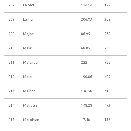
207
Laihad
124.14
172
208
Lurhar
206.83
308
209
Majher
86.95
232
210
Makri
68.85
288
211
Malangan
222
722
212
Malari
190.86
409
213
Malhot
136.58
410
214
Malraun
148.28
473
215
Marohian
17.48
136