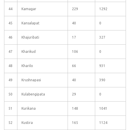
44
Kamagar
229
1292
45
Kansalapat
40
0
46
Khajuribati
17
327
47
Kharikud
106
0
48
Kharilo
66
931
49
Krushnapasi
40
390
50
Kulabengipata
29
0
51
Kurikana
148
1041
52
Kustira
165
1124