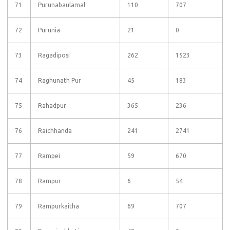
71
Purunabaulamal
110
707
72
Purunia
21
0
73
Ragadiposi
262
1523
74
Raghunath Pur
45
183
75
Rahadpur
365
236
76
Raichhanda
241
2741
77
Rampei
59
670
78
Rampur
6
54
79
Rampurkaitha
69
707