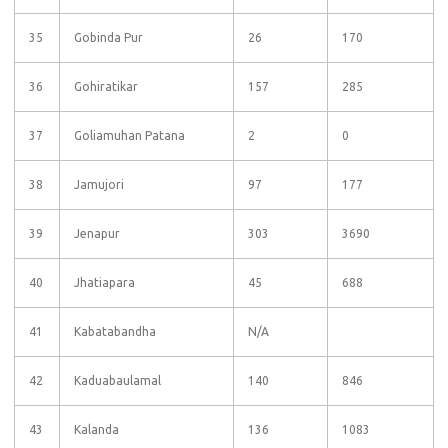
35
Gobinda Pur
26
170
36
Gohiratikar
157
285
37
Goliamuhan Patana
2
0
38
Jamujori
97
177
39
Jenapur
303
3690
40
Jhatiapara
45
688
41
Kabatabandha
N/A
42
Kaduabaulamal
140
846
43
Kalanda
136
1083