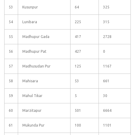
53
Kusunpur
64
325
54
Lunibara
225
315
55
Madhupur Gada
417
2728
56
Madhupur Pat
427
0
57
Madhusudan Pur
125
1167
58
Mahisara
53
661
59
Mahul Tikar
5
30
60
Marzitapur
501
6664
61
Mukunda Pur
100
1101