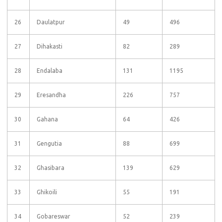
26
Daulatpur
49
496
27
Dihakasti
82
289
28
Endalaba
131
1195
29
Eresandha
226
757
30
Gahana
64
426
31
Gengutia
88
699
32
Ghasibara
139
629
33
Ghikoili
55
191
34
Gobareswar
52
239