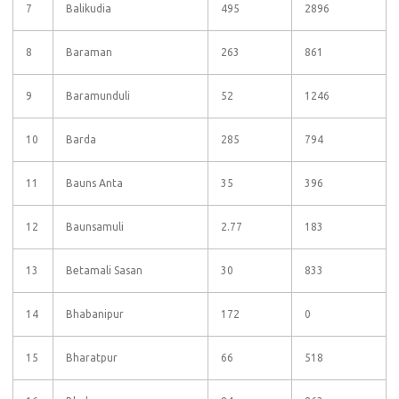
7
Balikudia
495
2896
8
Baraman
263
861
9
Baramunduli
52
1246
10
Barda
285
794
11
Bauns Anta
35
396
12
Baunsamuli
2.77
183
13
Betamali Sasan
30
833
14
Bhabanipur
172
0
15
Bharatpur
66
518