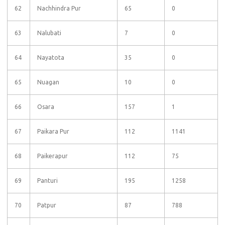
62
Nachhindra Pur
65
0
63
Nalubati
7
0
64
Nayatota
35
0
65
Nuagan
10
0
66
Osara
157
1
67
Paikara Pur
112
1141
68
Paikerapur
112
75
69
Panturi
195
1258
70
Patpur
87
788