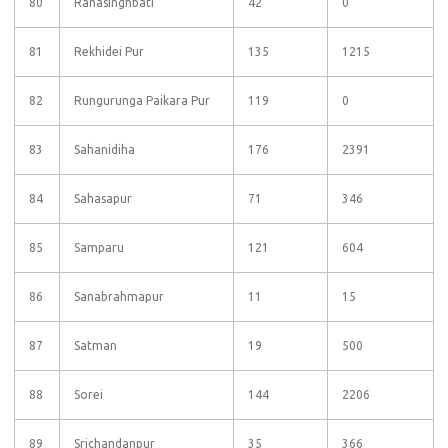
80
Ranasinghbati
42
0
81
Rekhidei Pur
135
1215
82
Rungurunga Paikara Pur
119
0
83
Sahanidiha
176
2391
84
Sahasapur
71
346
85
Samparu
121
604
86
Sanabrahmapur
11
15
87
Satman
19
500
88
Sorei
144
2206
89
Srichandanpur
35
366