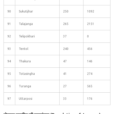
90
Sukutijhar
250
1092
91
Talajanga
265
2151
92
Telipokhari
37
0
93
Tentol
240
456
94
Thakura
47
146
95
Totasingha
41
274
96
Turanga
27
565
97
Uttarposi
33
176