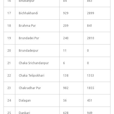
16
Bhubanpur
84
863
17
Bichhakhandi
929
2899
18
Brahma Pur
209
841
19
Brundadei Pur
240
2810
20
Brundadeipur
11
0
21
Chaka Srichandanpur
6
0
22
Chaka Telipokhari
138
1353
23
Chakradhar Pur
982
1855
24
Dalagan
56
451
25
Dankari
628
949