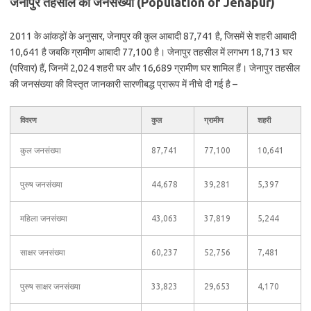
जेनापुर तहसील की जनसंख्या (Population of Jenapur)
2011 के आंकड़ों के अनुसार, जेनापुर की कुल आबादी 87,741 है, जिसमें से शहरी आबादी
10,641 है जबकि ग्रामीण आबादी 77,100 है। जेनापुर तहसील में लगभग 18,713 घर
(परिवार) हैं, जिनमें 2,024 शहरी घर और 16,689 ग्रामीण घर शामिल हैं। जेनापुर तहसील
की जनसंख्या की विस्तृत जानकारी सारणीबद्ध प्रारूप में नीचे दी गई है –
विवरण
कुल
ग्रामीण
शहरी
कुल जनसंख्या
87,741
77,100
10,641
पुरुष जनसंख्या
44,678
39,281
5,397
महिला जनसंख्या
43,063
37,819
5,244
साक्षर जनसंख्या
60,237
52,756
7,481
पुरुष साक्षर जनसंख्या
33,823
29,653
4,170