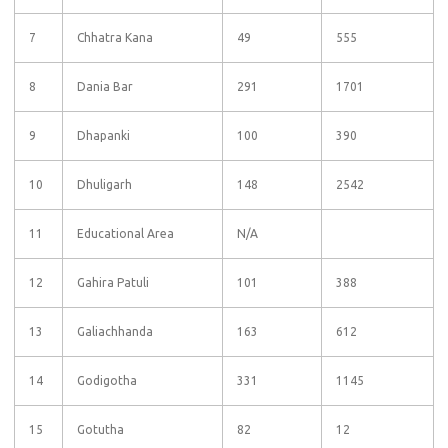
7
Chhatra Kana
49
555
8
Dania Bar
291
1701
9
Dhapanki
100
390
10
Dhuligarh
148
2542
11
Educational Area
N/A
12
Gahira Patuli
101
388
13
Galiachhanda
163
612
14
Godigotha
331
1145
15
Gotutha
82
12