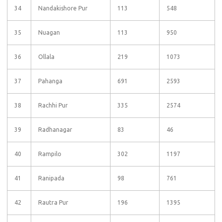
34
Nandakishore Pur
113
548
35
Nuagan
113
950
36
Ollala
219
1073
37
Pahanga
691
2593
38
Rachhi Pur
335
2574
39
Radhanagar
83
46
40
Rampilo
302
1197
41
Ranipada
98
761
42
Rautra Pur
196
1395