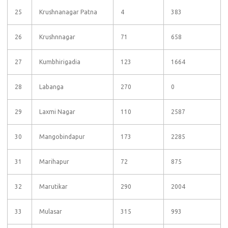
25
Krushnanagar Patna
4
383
26
Krushnnagar
71
658
27
Kumbhirigadia
123
1664
28
Labanga
270
0
29
Laxmi Nagar
110
2587
30
Mangobindapur
173
2285
31
Marihapur
72
875
32
Marutikar
290
2004
33
Mulasar
315
993