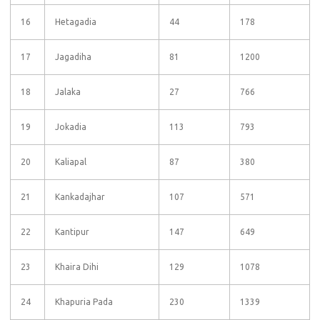
16
Hetagadia
44
178
17
Jagadiha
81
1200
18
Jalaka
27
766
19
Jokadia
113
793
20
Kaliapal
87
380
21
Kankadajhar
107
571
22
Kantipur
147
649
23
Khaira Dihi
129
1078
24
Khapuria Pada
230
1339