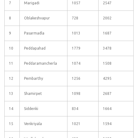
7
Marigadi
1057
2547
8
Oblakeshvapur
728
2002
9
Pasarmadla
1013
1687
10
Peddapahad
1779
3478
11
Peddaramancherla
1074
1508
12
Pembarthy
1256
4295
13
Shamirpet
1098
2687
14
Siddenki
834
1664
15
Venkriyala
1021
1594