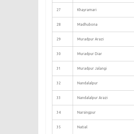
27
Khayramari
28
Madhubona
29
Muradpur Arazi
30
Muradpur Diar
31
Muradpur Jalangi
32
Nandalalpur
33
Nandalalpur Arazi
34
Narsingpur
35
Natial