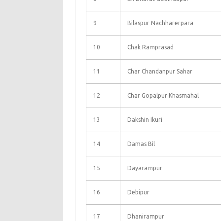
9
Bilaspur Nachharerpara
10
Chak Ramprasad
11
Char Chandanpur Sahar
12
Char Gopalpur Khasmahal
13
Dakshin Ikuri
14
Damas Bil
15
Dayarampur
16
Debipur
17
Dhanirampur