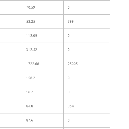
70.59
0
52.25
799
112.09
0
312.42
0
1722.68
25005
158.2
0
16.2
0
84.8
954
87.6
0