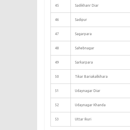
45
Sadikhanr Diar
46
Sadipur
47
Sagarpara
48
Sahebnagar
49
Sarkarpara
50
Tikar Bariakalkihara
51
Udaynagar Diar
52
Udaynagar Khanda
53
Uttar Ikuri