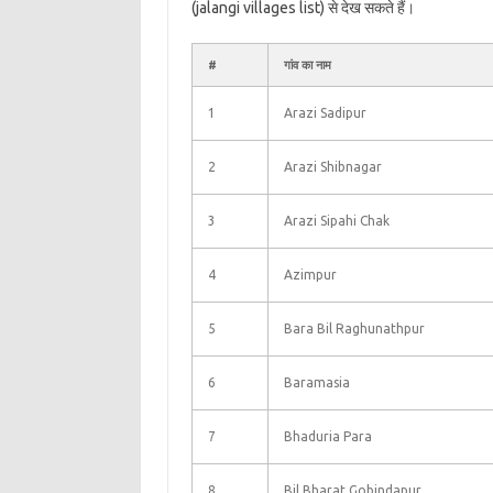
(jalangi villages list) से देख सकते हैं।
#
गांव का नाम
1
Arazi Sadipur
2
Arazi Shibnagar
3
Arazi Sipahi Chak
4
Azimpur
5
Bara Bil Raghunathpur
6
Baramasia
7
Bhaduria Para
8
Bil Bharat Gobindapur