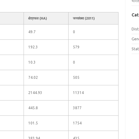
भारत
Cat
क्षेत्रफल (HA)
जनसंख्या (2011)
Dist
49.7
0
Gen
192.3
579
Sta
10.3
0
74.02
505
2144.93
11314
445.8
3877
101.5
1754
383.94
435