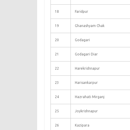
18
Faridpur
19
Ghanashyam Chak
20
Godagari
21
Godagari Diar
22
Harekrishnapur
23
Harisankarpur
24
Hazrahati Mirganj
25
Joykrishnapur
26
Kazipara