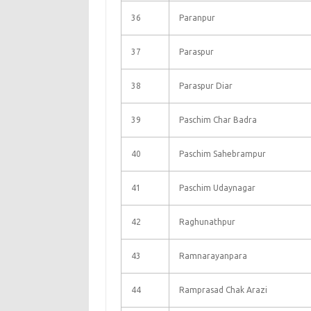
36
Paranpur
37
Paraspur
38
Paraspur Diar
39
Paschim Char Badra
40
Paschim Sahebrampur
41
Paschim Udaynagar
42
Raghunathpur
43
Ramnarayanpara
44
Ramprasad Chak Arazi