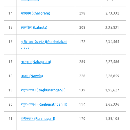
14
खरग्राम (Khargram)
298
2,73,332
15
लालगोला (Lalgola)
208
3,35,831
16
मुर्शिदाबाद जिआगंज (Murshidabad
172
2,34,565
Jiaganj)
17
नबग्राम (Nabagram)
289
2,27,586
18
नाउदा (Nawda)
228
2,26,859
19
रघुनाथगंज-I (Raghunathganj I)
139
1,95,627
20
रघुनाथगंज-II (Raghunathganj II)
114
2,65,336
21
रानीनगर-I (Raninagar I)
170
1,89,105