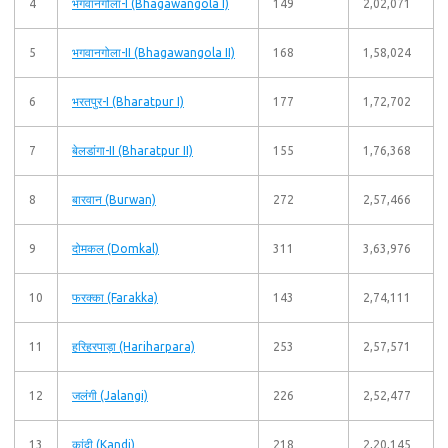
4
भगवानगोला-I (Bhagawangola I)
149
2,02,071
5
भगवानगोला-II (Bhagawangola II)
168
1,58,024
6
भरतपुर-I (Bharatpur I)
177
1,72,702
7
बेलडांगा-II (Bharatpur II)
155
1,76,368
8
बारवान (Burwan)
272
2,57,466
9
दोमकल (Domkal)
311
3,63,976
10
फरक्का (Farakka)
143
2,74,111
11
हरिहरपाड़ा (Hariharpara)
253
2,57,571
12
जलंगी (Jalangi)
226
2,52,477
13
कांदी (Kandi)
218
2,20,145