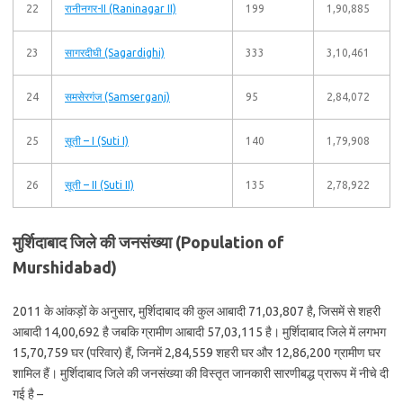
22
रानीनगर-II (Raninagar II)
199
1,90,885
23
सागरदीघी (Sagardighi)
333
3,10,461
24
समसेरगंज (Samserganj)
95
2,84,072
25
सूती – I (Suti I)
140
1,79,908
26
सूती – II (Suti II)
135
2,78,922
मुर्शिदाबाद जिले की जनसंख्या (Population of
Murshidabad)
2011 के आंकड़ों के अनुसार, मुर्शिदाबाद की कुल आबादी 71,03,807 है, जिसमें से शहरी
आबादी 14,00,692 है जबकि ग्रामीण आबादी 57,03,115 है। मुर्शिदाबाद जिले में लगभग
15,70,759 घर (परिवार) हैं, जिनमें 2,84,559 शहरी घर और 12,86,200 ग्रामीण घर
शामिल हैं। मुर्शिदाबाद जिले की जनसंख्या की विस्तृत जानकारी सारणीबद्ध प्रारूप में नीचे दी
गई है –