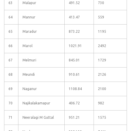
63
Malapur
491.52
730
64
Mannur
413.47
559
65
Maradur
873.22
1195
66
Marol
1021.91
2492
67
Melmuri
845.01
1729
68
Meundi
910.61
2126
69
Naganur
1108.84
2100
70
Najikalakamapur
406.72
982
71
Neeralagi M Guttal
951.21
1575