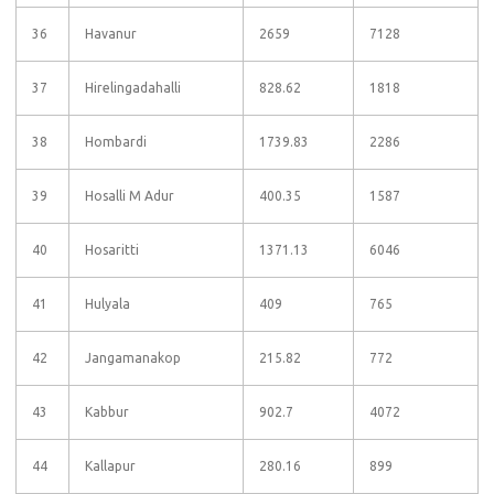
36
Havanur
2659
7128
37
Hirelingadahalli
828.62
1818
38
Hombardi
1739.83
2286
39
Hosalli M Adur
400.35
1587
40
Hosaritti
1371.13
6046
41
Hulyala
409
765
42
Jangamanakop
215.82
772
43
Kabbur
902.7
4072
44
Kallapur
280.16
899