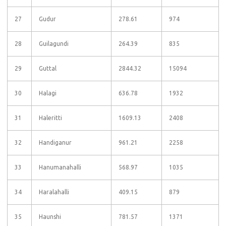
27
Gudur
278.61
974
28
Guilagundi
264.39
835
29
Guttal
2844.32
15094
30
Halagi
636.78
1932
31
Haleritti
1609.13
2408
32
Handiganur
961.21
2258
33
Hanumanahalli
568.97
1035
34
Haralahalli
409.15
879
35
Haunshi
781.57
1371