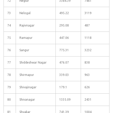
72
Neglur
3384.39
7461
73
Nelogal
495.22
3119
74
Rajivnagar
295.08
487
75
Ramapur
447.06
1118
76
Sangur
775.31
3232
77
Shiddeshwar Nagar
476.07
838
78
Shirmapur
339.03
963
79
Shivajinagar
179.1
626
80
Shivanagar
1335.09
2431
81
Shyakar
741.39
1004