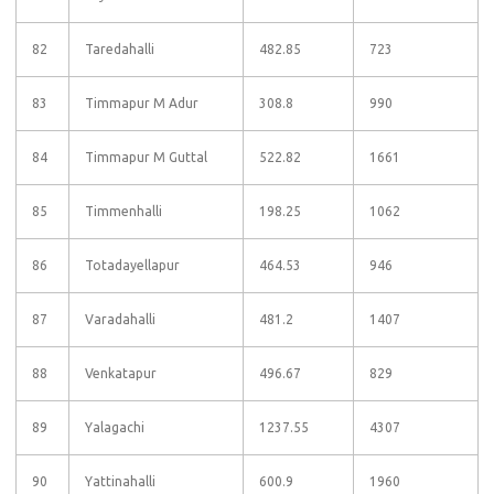
82
Taredahalli
482.85
723
83
Timmapur M Adur
308.8
990
84
Timmapur M Guttal
522.82
1661
85
Timmenhalli
198.25
1062
86
Totadayellapur
464.53
946
87
Varadahalli
481.2
1407
88
Venkatapur
496.67
829
89
Yalagachi
1237.55
4307
90
Yattinahalli
600.9
1960