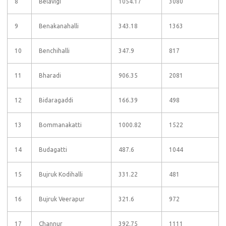
8
Belavigi
1054.17
3080
9
Benakanahalli
343.18
1363
10
Benchihalli
347.9
817
11
Bharadi
906.35
2081
12
Bidaragaddi
166.39
498
13
Bommanakatti
1000.82
1522
14
Budagatti
487.6
1044
15
Bujruk Kodihalli
331.22
481
16
Bujruk Veerapur
321.6
972
17
Channur
392.75
1111