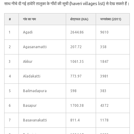
साथ नीचे दी गई हावेरि तालुका के गाँवों की सूची (haveri villages list) से देख सकते हैं।
#
गांव का नाम
क्षेत्रफल (HA)
जनसंख्या (2011)
1
Agadi
2644.86
9610
2
Agasanamatti
207.72
358
3
Akkur
1061.35
1847
4
Aladakatti
773.97
3981
5
Bailmadapura
598
383
6
Basapur
1700.38
4372
7
Basavanakatti
811.4
1178