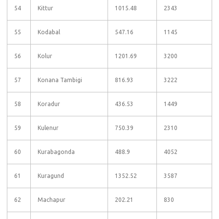
54
Kittur
1015.48
2343
55
Kodabal
547.16
1145
56
Kolur
1201.69
3200
57
Konana Tambigi
816.93
3222
58
Koradur
436.53
1449
59
Kulenur
750.39
2310
60
Kurabagonda
488.9
4052
61
Kuragund
1352.52
3587
62
Machapur
202.21
830