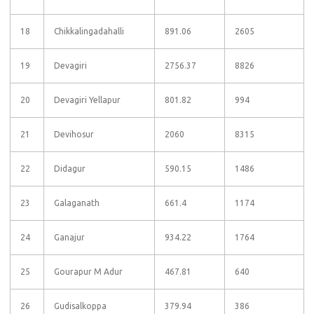
18
Chikkalingadahalli
891.06
2605
19
Devagiri
2756.37
8826
20
Devagiri Yellapur
801.82
994
21
Devihosur
2060
8315
22
Didagur
590.15
1486
23
Galaganath
661.4
1174
24
Ganajur
934.22
1764
25
Gourapur M Adur
467.81
640
26
Gudisalkoppa
379.94
386