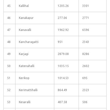
45
Kallihal
1205.26
3301
46
Kanakapur
277.06
2771
47
Kanavalli
1962.92
6596
48
Kancharagatti
951
2343
49
Karjagi
2879.08
8286
50
Katenahalli
1035.15
2602
51
Kerikop
1014.53
695
52
Kerimattihalli
864.49
2323
53
Kesaralli
407.58
506