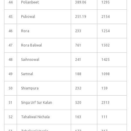
44
Polianbeet
389.06
1295
45
Pubowal
251.19
2154
46
Rora
233
1254
47
Rora Baliwal
761
1502
48
Saihnsowal
241
1425
49
Samnal
188
1098
50
Shiampura
232
159
51
Singa Urf Sur Kalan
520
2313
52
Tahaliwal Nichala
163
111