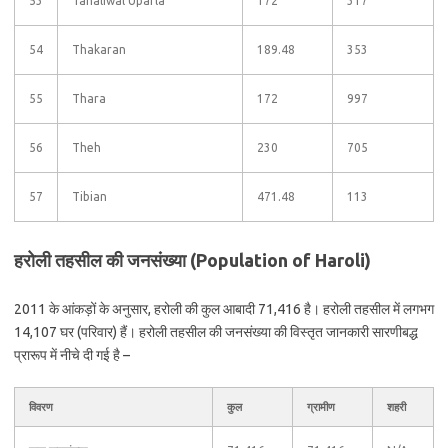
53
Tahaliwal Uparla
172
317
54
Thakaran
189.48
353
55
Thara
172
997
56
Theh
230
705
57
Tibian
471.48
113
हरोली तहसील की जनसंख्या (Population of Haroli)
2011 के आंकड़ों के अनुसार, हरोली की कुल आबादी 71,416 है। हरोली तहसील में लगभग
14,107 घर (परिवार) हैं। हरोली तहसील की जनसंख्या की विस्तृत जानकारी सारणीबद्ध
प्रारूप में नीचे दी गई है –
विवरण
कुल
ग्रामीण
शहरी