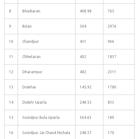
8
Bhadiaran
408.98
765
9
Bitan
504
2976
10
Chandpur
451
966
11
Chhetaran
402
1837
12
Dharampur
482
2311
13
Dulehar
145.92
1780
14
Dulehr Uparla
248.55
833
15
Goindpur Bula Uparla
364.63
180
16
Goindpur Jai Chand Nichala
248.57
170