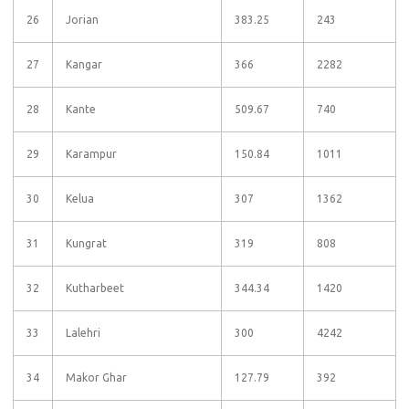
26
Jorian
383.25
243
27
Kangar
366
2282
28
Kante
509.67
740
29
Karampur
150.84
1011
30
Kelua
307
1362
31
Kungrat
319
808
32
Kutharbeet
344.34
1420
33
Lalehri
300
4242
34
Makor Ghar
127.79
392