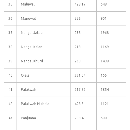
35
Maluwal
428.17
548
36
Manuwal
225
901
37
Nangal Jatpur
238
1968
38
Nangal Kalan
218
1169
39
Nangal Khurd
238
1498
40
Ojale
331.04
165
41
Palakwah
217.76
1854
42
Palakwah Nichala
428.5
1121
43
Panjuana
208.4
600