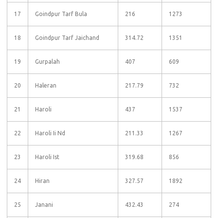
17
Goindpur Tarf Bula
216
1273
18
Goindpur Tarf Jaichand
314.72
1351
19
Gurpalah
407
609
20
Haleran
217.79
732
21
Haroli
437
1537
22
Haroli Ii Nd
211.33
1267
23
Haroli Ist
319.68
856
24
Hiran
327.57
1892
25
Janani
432.43
274