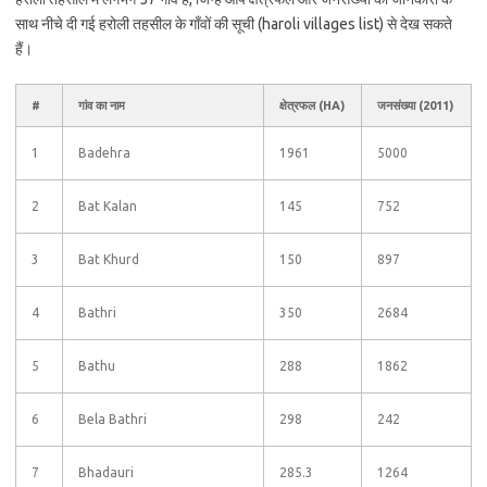
साथ नीचे दी गई हरोली तहसील के गाँवों की सूची (haroli villages list) से देख सकते
हैं।
#
गांव का नाम
क्षेत्रफल (HA)
जनसंख्या (2011)
1
Badehra
1961
5000
2
Bat Kalan
145
752
3
Bat Khurd
150
897
4
Bathri
350
2684
5
Bathu
288
1862
6
Bela Bathri
298
242
7
Bhadauri
285.3
1264