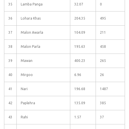
35
Lamba Panga
32.07
0
36
Lohara Khas
204.35
495
37
Malon Awarla
104.09
211
38
Malon Parla
195.63
458
39
Mawan
400.23
265
40
Mirgoo
6.96
26
41
Nari
196.68
1487
42
Paplehra
135.09
385
43
Rahi
1.57
37