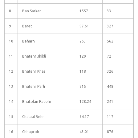
8
Ban Sarkar
1557
33
9
Baret
97.61
327
10
Beharn
263
562
11
Bhatehr Jhikli
120
72
12
Bhatehr Khas
118
326
13
Bhatehr Parli
215
448
14
Bhatolan Padehr
128.24
241
15
Chalaul Behr
74.17
117
16
Chhaproh
43.01
876