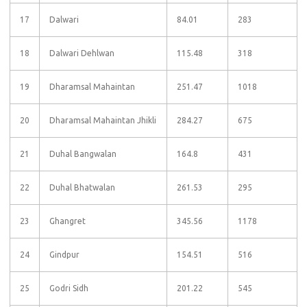
17
Dalwari
84.01
283
18
Dalwari Dehlwan
115.48
318
19
Dharamsal Mahaintan
251.47
1018
20
Dharamsal Mahaintan Jhikli
284.27
675
21
Duhal Bangwalan
164.8
431
22
Duhal Bhatwalan
261.53
295
23
Ghangret
345.56
1178
24
Gindpur
154.51
516
25
Godri Sidh
201.22
545