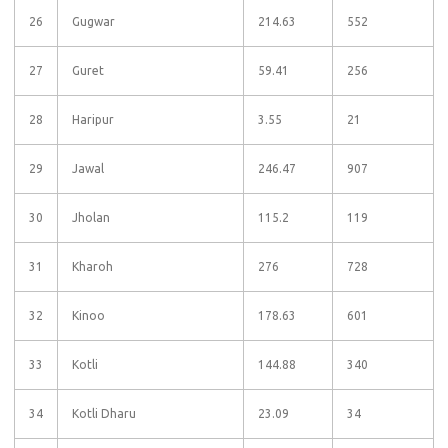
26
Gugwar
214.63
552
27
Guret
59.41
256
28
Haripur
3.55
21
29
Jawal
246.47
907
30
Jholan
115.2
119
31
Kharoh
276
728
32
Kinoo
178.63
601
33
Kotli
144.88
340
34
Kotli Dharu
23.09
34