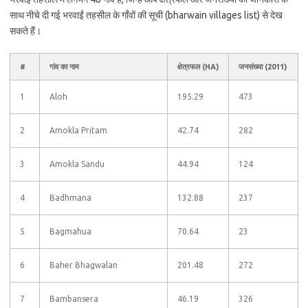
साथ नीचे दी गई भरवाईं तहसील के गाँवों की सूची (bharwain villages list) से देख
सकते हैं।
#
गांव का नाम
क्षेत्रफल (HA)
जनसंख्या (2011)
1
Aloh
195.29
473
2
Amokla Pritam
42.74
282
3
Amokla Sandu
44.94
124
4
Badhmana
132.88
237
5
Bagmahua
70.64
23
6
Baher Bhagwalan
201.48
272
7
Bambansera
46.19
326