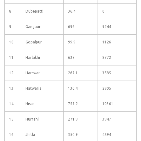
8
Dubepatti
36.4
0
9
Gangaur
696
9244
10
Gopalpur
99.9
1126
11
Harlakhi
637
8772
12
Harswar
267.1
3585
13
Hatwaria
130.4
2905
14
Hisar
757.2
10361
15
Hurrahi
271.9
3947
16
Jhitki
350.9
4594