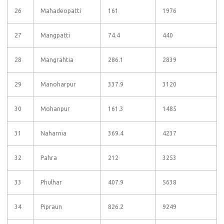
26
Mahadeopatti
161
1976
27
Mangpatti
74.4
440
28
Mangrahtia
286.1
2839
29
Manoharpur
337.9
3120
30
Mohanpur
161.3
1485
31
Naharnia
369.4
4237
32
Pahra
212
3253
33
Phulhar
407.9
5638
34
Pipraun
826.2
9249