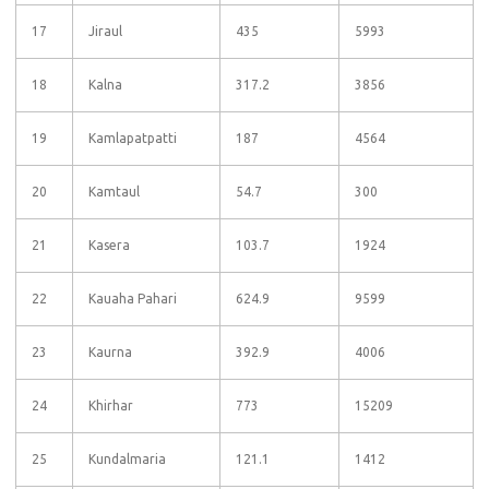
17
Jiraul
435
5993
18
Kalna
317.2
3856
19
Kamlapatpatti
187
4564
20
Kamtaul
54.7
300
21
Kasera
103.7
1924
22
Kauaha Pahari
624.9
9599
23
Kaurna
392.9
4006
24
Khirhar
773
15209
25
Kundalmaria
121.1
1412