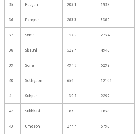
35
Potgah
203.1
1938
36
Rampur
283.3
3382
37
Semhli
157.2
2734
38
Sisauni
522.4
4946
39
Sonai
494.9
6292
40
Sothgaon
656
12106
41
Suhpur
130.7
2299
42
Sukhbasi
183
1638
43
Umgaon
274.4
5796