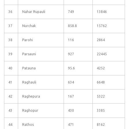
36
Nahar Rupauli
749
13846
37
Nurchak
858.8
15762
38
Parohi
116
2864
39
Parsauni
927
22445
40
Patauna
95.6
4252
41
Raghauli
634
6648
42
Raghepura
167
5322
43
Raghopur
430
3385
44
Rathos
471
8162