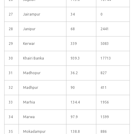
27
Jairampur
34
0
28
Janipur
68
2441
29
Kerwar
339
5083
30
Khairi Banka
939.3
17713
31
Madhopur
36.2
827
32
Madhpur
90
411
33
Marhia
134.4
1956
34
Marwa
97.9
1599
35
Mokadampur
138.8
886