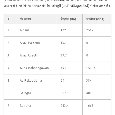
साथ नीचे दी गई बिसफी उपखंड के गाँवों की सूची (bisfi villages list) से देख सकते हैं।
#
गांव का नाम
क्षेत्रफल (HA)
जनसंख्या (2011)
1
Ajnauli
172
2517
2
Arazi Parsauni
33.1
0
3
Arazi Usauth
39.7
0
4
Aunsi Babhangawan
393
15807
5
Az Rakbe Jafra
64
384
6
Baingra
517.3
4006
7
Bajraha
263.4
1665