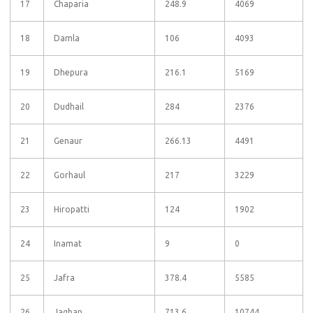
17
Chaparia
248.9
4069
18
Damla
106
4093
19
Dhepura
216.1
5169
20
Dudhail
284
2376
21
Genaur
266.13
4491
22
Gorhaul
217
3229
23
Hiropatti
124
1902
24
Inamat
9
0
25
Jafra
378.4
5585
26
Jagban
713.6
10744