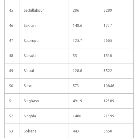
45
Sadullahpur
286
5289
46
Sakrari
148.6
1737
47
Salempur
325.7
2665
48
Sarsoti
55
1530
49
Sibaul
128.6
3522
50
Simri
573
10846
51
Singhaso
491.9
12389
52
Singhia
1480
21399
53
Sohans
443
5550