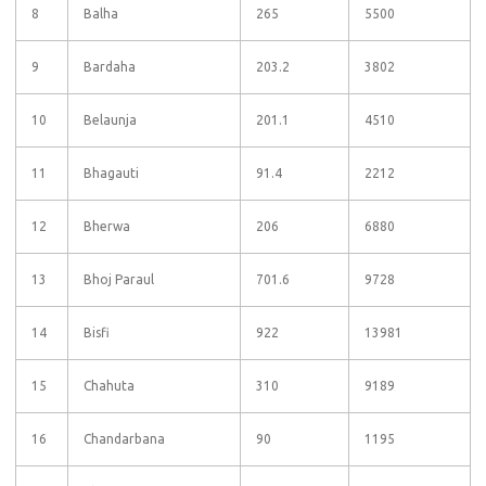
8
Balha
265
5500
9
Bardaha
203.2
3802
10
Belaunja
201.1
4510
11
Bhagauti
91.4
2212
12
Bherwa
206
6880
13
Bhoj Paraul
701.6
9728
14
Bisfi
922
13981
15
Chahuta
310
9189
16
Chandarbana
90
1195