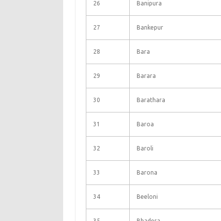
26
Banipura
27
Bankepur
28
Bara
29
Barara
30
Barathara
31
Baroa
32
Baroli
33
Barona
34
Beeloni
35
Bhadera