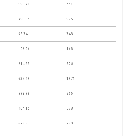
195.71
451
490.05
975
95.34
348
126.86
168
214.25
576
635.69
1971
598.98
566
404.15
578
62.09
270