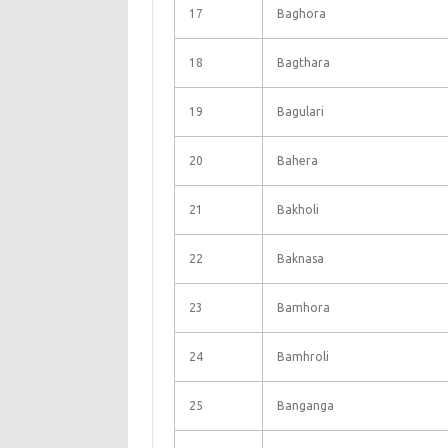
17
Baghora
18
Bagthara
19
Bagulari
20
Bahera
21
Bakholi
22
Baknasa
23
Bamhora
24
Bamhroli
25
Banganga