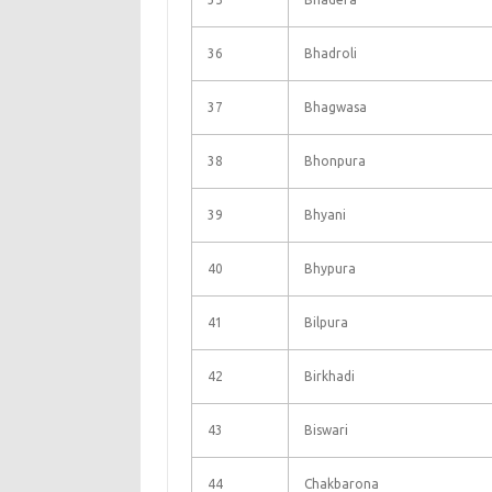
36
Bhadroli
37
Bhagwasa
38
Bhonpura
39
Bhyani
40
Bhypura
41
Bilpura
42
Birkhadi
43
Biswari
44
Chakbarona