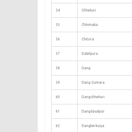
54
Chhekuri
55
Chhimaka
56
Chitora
57
Dalelpura
58
Dang
59
Dang Gumara
60
Dangchhekuri
61
Dangdasalpur
62
Dangkerkuiya