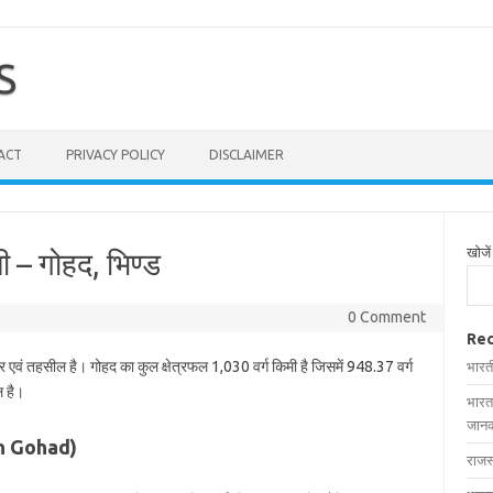
S
ACT
PRIVACY POLICY
DISCLAIMER
खोजें
ी – गोहद, भिण्ड
0 Comment
Rec
र एवं तहसील है। गोहद का कुल क्षेत्रफल 1,030 वर्ग किमी है जिसमें 948.37 वर्ग
भारत
ल है।
भारत
जानक
 in Gohad)
राजस