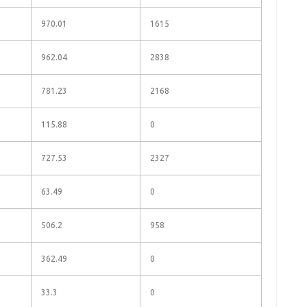
970.01
1615
962.04
2838
781.23
2168
115.88
0
727.53
2327
63.49
0
506.2
958
362.49
0
33.3
0