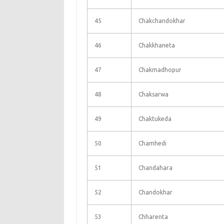
45
Chakchandokhar
46
Chakkhaneta
47
Chakmadhopur
48
Chaksarwa
49
Chaktukeda
50
Chamhedi
51
Chandahara
52
Chandokhar
53
Chharenta