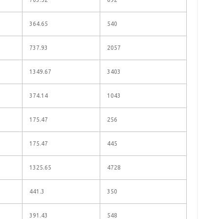
364.65
540
737.93
2057
1349.67
3403
374.14
1043
175.47
256
175.47
445
1325.65
4728
441.3
350
391.43
548