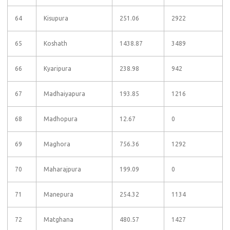
64
Kisupura
251.06
2922
65
Koshath
1438.87
3489
66
Kyaripura
238.98
942
67
Madhaiyapura
193.85
1216
68
Madhopura
12.67
0
69
Maghora
756.36
1292
70
Maharajpura
199.09
0
71
Manepura
254.32
1134
72
Matghana
480.57
1427