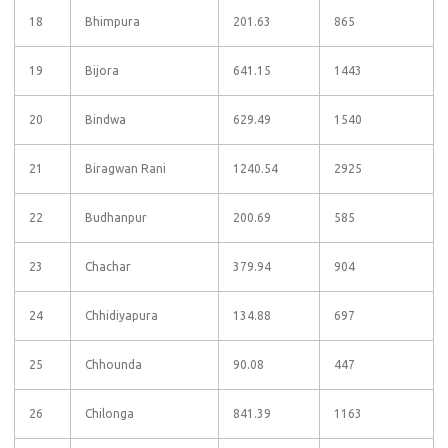
18
Bhimpura
201.63
865
19
Bijora
641.15
1443
20
Bindwa
629.49
1540
21
Biragwan Rani
1240.54
2925
22
Budhanpur
200.69
585
23
Chachar
379.94
904
24
Chhidiyapura
134.88
697
25
Chhounda
90.08
447
26
Chilonga
841.39
1163