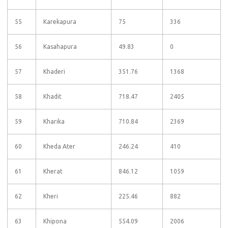
55
Karekapura
75
336
56
Kasahapura
49.83
0
57
Khaderi
351.76
1368
58
Khadit
718.47
2405
59
Kharika
710.84
2369
60
Kheda Ater
246.24
410
61
Kherat
846.12
1059
62
Kheri
225.46
882
63
Khipona
554.09
2006