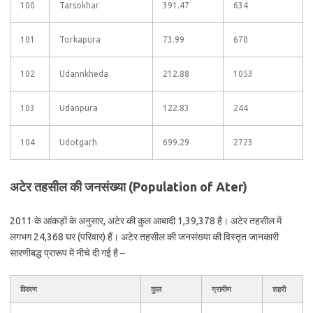
100
Tarsokhar
391.47
634
101
Torkapura
73.99
670
102
Udannkheda
212.88
1053
103
Udanpura
122.83
244
104
Udotgarh
699.29
2723
अटेर तहसील की जनसंख्या (Population of Ater)
2011 के आंकड़ों के अनुसार, अटेर की कुल आबादी 1,39,378 है। अटेर तहसील में
लगभग 24,368 घर (परिवार) हैं। अटेर तहसील की जनसंख्या की विस्तृत जानकारी
सारणीबद्ध प्रारूप में नीचे दी गई है –
विवरण
कुल
ग्रामीण
शहरी