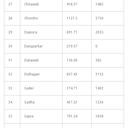
27
Chitawali
418.57
1482
28
Chomho
1127.5
5750
29
Daipura
691.71
2055
30
Dangsarkar
219.57
0
31
Datawali
156.06
582
32
Dulhagan
857.43
3152
33
Gader
374.71
1402
34
Gadha
437.23
1236
35
Gajna
791.24
1858