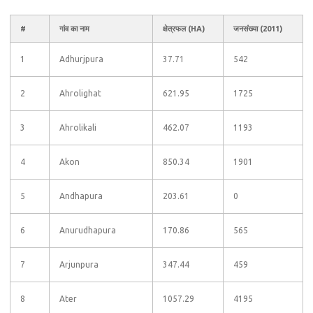
#
गांव का नाम
क्षेत्रफल (HA)
जनसंख्या (2011)
1
Adhurjpura
37.71
542
2
Ahrolighat
621.95
1725
3
Ahrolikali
462.07
1193
4
Akon
850.34
1901
5
Andhapura
203.61
0
6
Anurudhapura
170.86
565
7
Arjunpura
347.44
459
8
Ater
1057.29
4195