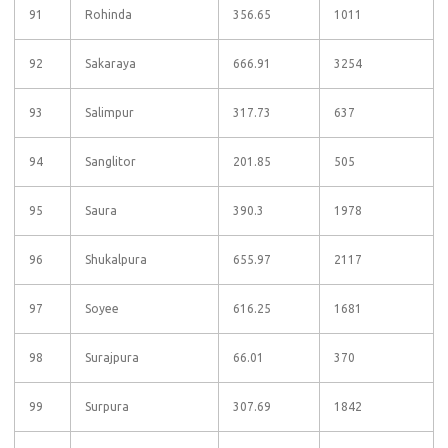
91
Rohinda
356.65
1011
92
Sakaraya
666.91
3254
93
Salimpur
317.73
637
94
Sanglitor
201.85
505
95
Saura
390.3
1978
96
Shukalpura
655.97
2117
97
Soyee
616.25
1681
98
Surajpura
66.01
370
99
Surpura
307.69
1842