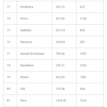
73
Modhana
293.55
623
74
Mora
415.06
1146
75
Nakhloli
612.34
938
76
Naripura
104.84
303
77
Nawali Brindawan
709.06
1387
78
Nawalihar
243.31
1026
79
Niwari
662.85
1462
80
Pali
159.48
444
81
Para
1424.45
7224