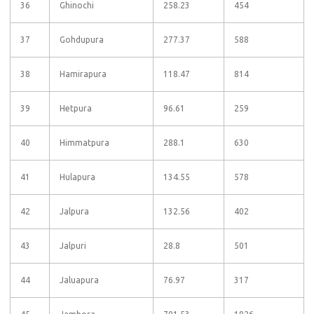
36
Ghinochi
258.23
454
37
Gohdupura
277.37
588
38
Hamirapura
118.47
814
39
Hetpura
96.61
259
40
Himmatpura
288.1
630
41
Hulapura
134.55
578
42
Jalpura
132.56
402
43
Jalpuri
28.8
501
44
Jaluapura
76.97
317