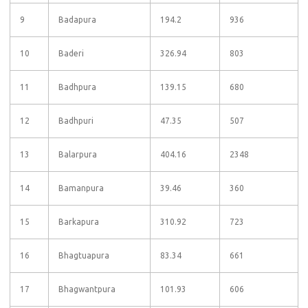
9
Badapura
194.2
936
10
Baderi
326.94
803
11
Badhpura
139.15
680
12
Badhpuri
47.35
507
13
Balarpura
404.16
2348
14
Bamanpura
39.46
360
15
Barkapura
310.92
723
16
Bhagtuapura
83.34
661
17
Bhagwantpura
101.93
606