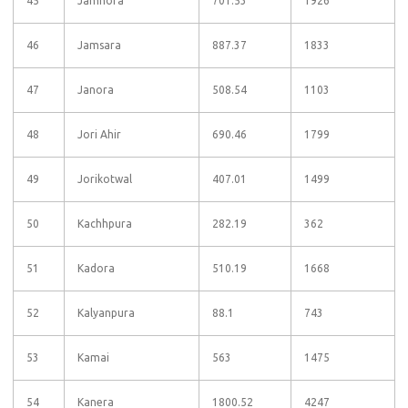
45
Jamhora
701.53
1926
46
Jamsara
887.37
1833
47
Janora
508.54
1103
48
Jori Ahir
690.46
1799
49
Jorikotwal
407.01
1499
50
Kachhpura
282.19
362
51
Kadora
510.19
1668
52
Kalyanpura
88.1
743
53
Kamai
563
1475
54
Kanera
1800.52
4247