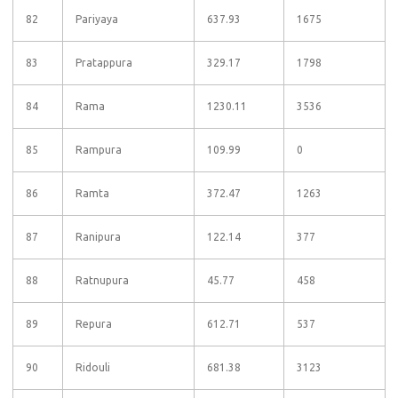
82
Pariyaya
637.93
1675
83
Pratappura
329.17
1798
84
Rama
1230.11
3536
85
Rampura
109.99
0
86
Ramta
372.47
1263
87
Ranipura
122.14
377
88
Ratnupura
45.77
458
89
Repura
612.71
537
90
Ridouli
681.38
3123