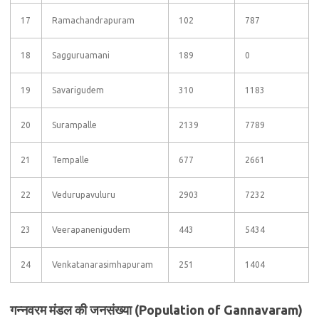
17
Ramachandrapuram
102
787
18
Sagguruamani
189
0
19
Savarigudem
310
1183
20
Surampalle
2139
7789
21
Tempalle
677
2661
22
Vedurupavuluru
2903
7232
23
Veerapanenigudem
443
5434
24
Venkatanarasimhapuram
251
1404
गन्नवरम मंडल की जनसंख्या (Population of Gannavaram)