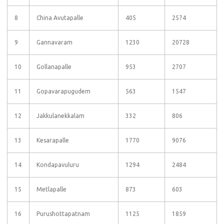
8
China Avutapalle
405
2574
9
Gannavaram
1230
20728
10
Gollanapalle
953
2707
11
Gopavarapugudem
563
1547
12
Jakkulanekkalam
332
806
13
Kesarapalle
1770
9076
14
Kondapavuluru
1294
2484
15
Metlapalle
873
603
16
Purushottapatnam
1125
1859