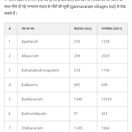
साथ नीचे दी गई गन्नवरम मंडल के गाँवों की सूची (gannavaram villages list) से देख
सकते हैं।
#
गांव का नाम
क्षेत्रफल (HA)
जनसंख्या (2011)
1
Ajjampudi
350
1228
2
Allapuram
209
2059
3
Bahubalendrunigudem
324
1790
4
Balliparru
683
668
5
Buddavaram
1040
10309
6
Buthumillipadu
97
433
7
Chikkavaram
1249
1666