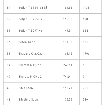
34
Betjan T E 154 151 Nlr
163.36
1438
35
Betjan T E 255 Nlr
165.36
1283
36
Betjan T E 297 Nlr
149.34
584
37
Betoni Gaon
191.32
993
38
Bhabang Khal Gaon
165.16
1706
39
Bhereka N C No 1
242.63
1
40
Bhereka N C No 2
74.24
0
41
Bihia Gaon
158.21
723
42
Bihiating Gaon
106.36
380