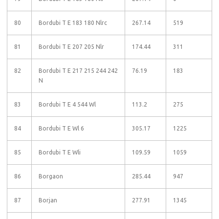
80
Bordubi T E 183 180 Nlrc
267.14
519
81
Bordubi T E 207 205 Nlr
174.44
311
82
Bordubi T E 217 215 244 242
76.19
183
N
83
Bordubi T E 4 544 Wl
113.2
275
84
Bordubi T E Wl 6
305.17
1225
85
Bordubi T E Wli
109.59
1059
86
Borgaon
285.44
947
87
Borjan
277.91
1345