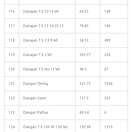
116
Daisajan T E 10 12 Wl
64.53
140
117
Daisajan T E 13 14 22 15
78.83
190
118
Daisajan T E 2 8 9 Wl
58.53
490
119
Daisajan T E 2 Wl
203.37
256
120
Daisajan T E No 12 Wl
40.5
67
121
Dangari Chring
331.73
1026
122
Dangari Gaon
127.3
553
123
Dangari Pathar
84.54
6
124
Dangari T E 100 41 158 No
192.98
1519