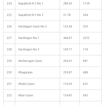
224
Kapahtoli N C No 1
280.03
1159
225
Kapahtoli N C No 2
31.78
264
226
Kardaiguri Gaon No 2
153.66
530
227
Kardoiguri No 1
444.67
2235
228
Kardoiguri No 3
109.71
118
229
Kecheruguri Gaon
204.21
891
230
Khagarijan
230.87
688
231
Khaloi Gaon
116.93
653
232
Khari Gaon
154.81
693