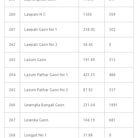
260
Lawpani N C
1500
309
261
Lawpati Gaon No 1
238.45
502
262
Lawpati Gaon No 2
56.45
0
263
Lazum Gaon
191.99
315
264
Lazum Pathar Gaon No 1
423.35
486
265
Lazum Pathar Gaon No 2
87.92
357
266
Lesengka Bangali Gaon
231.04
1891
267
Lesenka Gaon
166.19
681
268
Longpit No 1
31.88
0