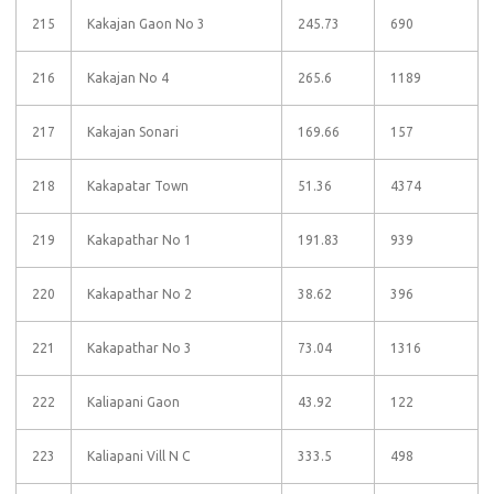
215
Kakajan Gaon No 3
245.73
690
216
Kakajan No 4
265.6
1189
217
Kakajan Sonari
169.66
157
218
Kakapatar Town
51.36
4374
219
Kakapathar No 1
191.83
939
220
Kakapathar No 2
38.62
396
221
Kakapathar No 3
73.04
1316
222
Kaliapani Gaon
43.92
122
223
Kaliapani Vill N C
333.5
498