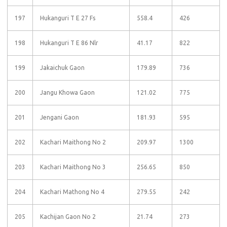
197
Hukanguri T E 27 Fs
558.4
426
198
Hukanguri T E 86 Nlr
41.17
822
199
Jakaichuk Gaon
179.89
736
200
Jangu Khowa Gaon
121.02
775
201
Jengani Gaon
181.93
595
202
Kachari Maithong No 2
209.97
1300
203
Kachari Maithong No 3
256.65
850
204
Kachari Mathong No 4
279.55
242
205
Kachijan Gaon No 2
21.74
273