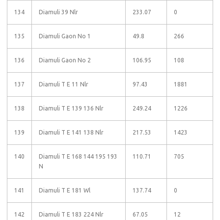
134
Diamuli 39 Nlr
233.07
0
135
Diamuli Gaon No 1
49.8
266
136
Diamuli Gaon No 2
106.95
108
137
Diamuli T E 11 Nlr
97.43
1881
138
Diamuli T E 139 136 Nlr
249.24
1226
139
Diamuli T E 141 138 Nlr
217.53
1423
140
Diamuli T E 168 144 195 193
110.71
705
N
141
Diamuli T E 181 Wl
137.74
0
142
Diamuli T E 183 224 Nlr
67.05
12