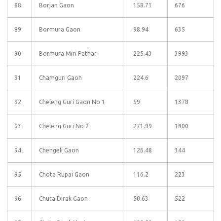
88
Borjan Gaon
158.71
676
89
Bormura Gaon
98.94
635
90
Bormura Miri Pathar
225.43
3993
91
Chamguri Gaon
224.6
2097
92
Cheleng Guri Gaon No 1
59
1378
93
Cheleng Guri No 2
271.99
1800
94
Chengeli Gaon
126.48
344
95
Chota Rupai Gaon
116.2
223
96
Chuta Dirak Gaon
50.63
522