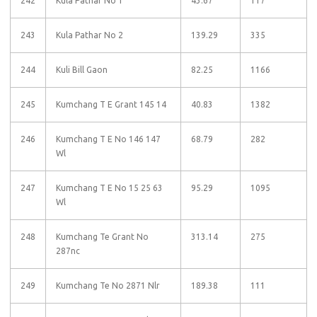
242
Kula Pathar No 1
43.67
117
243
Kula Pathar No 2
139.29
335
244
Kuli Bill Gaon
82.25
1166
245
Kumchang T E Grant 145 14
40.83
1382
246
Kumchang T E No 146 147
68.79
282
Wl
247
Kumchang T E No 15 25 63
95.29
1095
Wl
248
Kumchang Te Grant No
313.14
275
287nc
249
Kumchang Te No 2871 Nlr
189.38
111