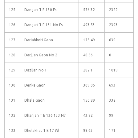
125
Dangari T E 130 Fs
576.32
2322
126
Dangari T E 131 No Fs
493.53
2393
127
Dariabheti Gaon
175.49
630
128
Darjijan Gaon No 2
48.56
0
129
Dazijan No 1
282.1
1019
130
Denka Gaon
309.06
693
131
Dhala Gaon
150.89
332
132
Dhanjan T E 136 133 Nlr
43.92
99
133
Dhelakhat T E 17 Wl
99.63
171