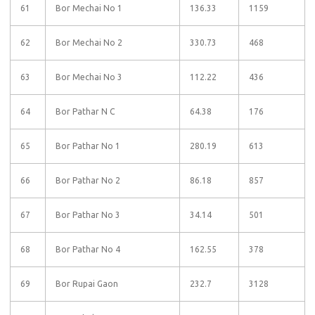
61
Bor Mechai No 1
136.33
1159
62
Bor Mechai No 2
330.73
468
63
Bor Mechai No 3
112.22
436
64
Bor Pathar N C
64.38
176
65
Bor Pathar No 1
280.19
613
66
Bor Pathar No 2
86.18
857
67
Bor Pathar No 3
34.14
501
68
Bor Pathar No 4
162.55
378
69
Bor Rupai Gaon
232.7
3128