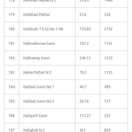
178
Hahkhati Nepali N C
334.5
1440
179
Hahkhati Pathar
214
328
180
Hahkhati T E Gt No 1 Nlr
735.85
2756
181
Hallowkhowa Gaon
163.2
1161
182
Hallowtup Gaon
246.13
1325
183
Halua Pathar N C
79.3
1133
184
Hatibat Gaon No 1
40.7
499
185
Hatibat Gaon No 2
26.76
137
186
Hatigarh Gaon
175.27
333
187
Hatighuli N C
413
829