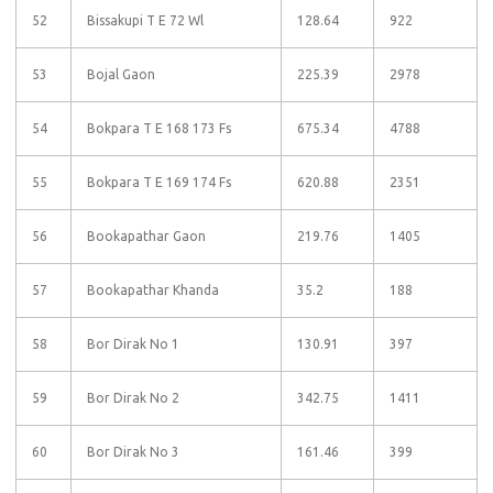
52
Bissakupi T E 72 Wl
128.64
922
53
Bojal Gaon
225.39
2978
54
Bokpara T E 168 173 Fs
675.34
4788
55
Bokpara T E 169 174 Fs
620.88
2351
56
Bookapathar Gaon
219.76
1405
57
Bookapathar Khanda
35.2
188
58
Bor Dirak No 1
130.91
397
59
Bor Dirak No 2
342.75
1411
60
Bor Dirak No 3
161.46
399