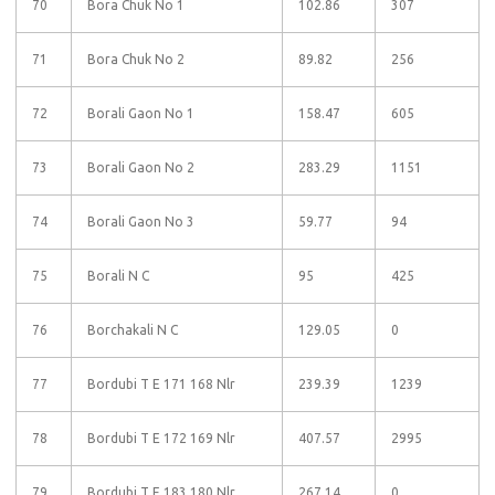
70
Bora Chuk No 1
102.86
307
71
Bora Chuk No 2
89.82
256
72
Borali Gaon No 1
158.47
605
73
Borali Gaon No 2
283.29
1151
74
Borali Gaon No 3
59.77
94
75
Borali N C
95
425
76
Borchakali N C
129.05
0
77
Bordubi T E 171 168 Nlr
239.39
1239
78
Bordubi T E 172 169 Nlr
407.57
2995
79
Bordubi T E 183 180 Nlr
267.14
0