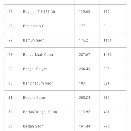
25
Baghjan T E 353 Nlr
139.65
950
26
Balunola N C
177
0
27
Bamun Gaon
175.2
1161
28
Bandarkhati Gaon
287.67
1480
29
Bangali Balijan
256.45
905
30
Bar Dhadum Gaon
183
621
31
Bebejia Gaon
208.24
592
32
Betjan Bongali Gaon
113.92
481
33
Betjan Gaon
161.44
773