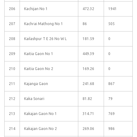
206
Kachijan No 1
472.32
1941
207
Kachrai Mathong No 1
86
505
208
Kailashpur T E 26 No W L
181.59
0
209
Kaitia Gaon No 1
449.39
0
210
Kaitia Gaon No 2
169.26
0
211
Kajanga Gaon
241.68
867
212
Kaka Sonari
81.82
79
213
Kakajan Gaon No 1
314.71
769
214
Kakajan Gaon No 2
269.06
986