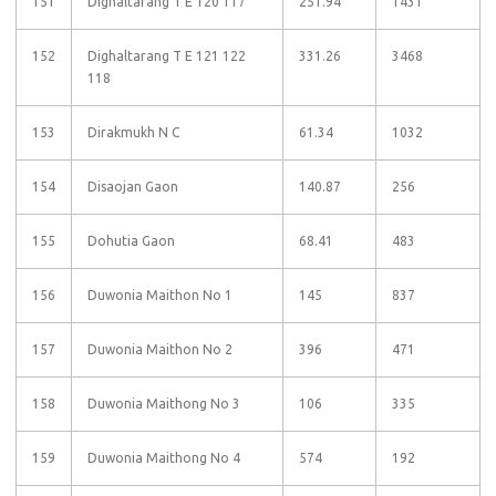
151
Dighaltarang T E 120 117
251.94
1431
152
Dighaltarang T E 121 122
331.26
3468
118
153
Dirakmukh N C
61.34
1032
154
Disaojan Gaon
140.87
256
155
Dohutia Gaon
68.41
483
156
Duwonia Maithon No 1
145
837
157
Duwonia Maithon No 2
396
471
158
Duwonia Maithong No 3
106
335
159
Duwonia Maithong No 4
574
192