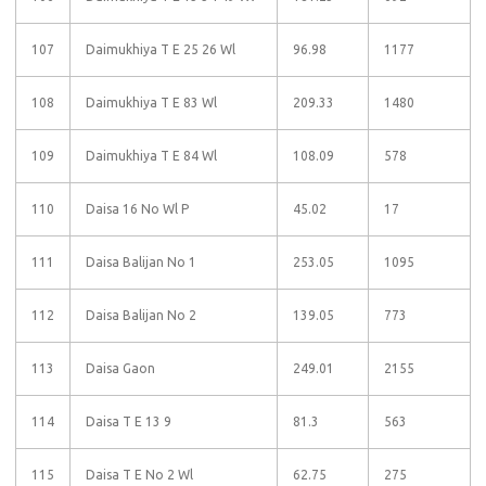
107
Daimukhiya T E 25 26 Wl
96.98
1177
108
Daimukhiya T E 83 Wl
209.33
1480
109
Daimukhiya T E 84 Wl
108.09
578
110
Daisa 16 No Wl P
45.02
17
111
Daisa Balijan No 1
253.05
1095
112
Daisa Balijan No 2
139.05
773
113
Daisa Gaon
249.01
2155
114
Daisa T E 13 9
81.3
563
115
Daisa T E No 2 Wl
62.75
275