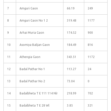
7
Amguri Gaon
66.19
249
8
Amguri Gaon No 1 2
319.48
1177
9
Arhai Muria Gaon
174.52
900
10
Asomiya Balijan Gaon
184.49
816
11
Athengia Gaon
343.51
1172
12
Badal Pathar No 1
113.27
24
13
Badal Pathar No 2
73.04
0
14
Badalbheta T E 111 114 Nlr
218.99
702
15
Badalbheta T E 28 Wl
3.85
321