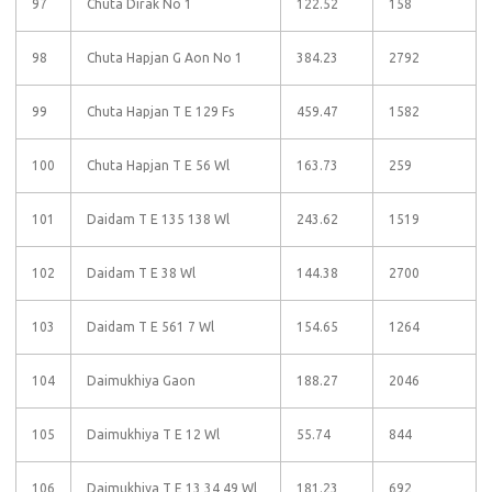
97
Chuta Dirak No 1
122.52
158
98
Chuta Hapjan G Aon No 1
384.23
2792
99
Chuta Hapjan T E 129 Fs
459.47
1582
100
Chuta Hapjan T E 56 Wl
163.73
259
101
Daidam T E 135 138 Wl
243.62
1519
102
Daidam T E 38 Wl
144.38
2700
103
Daidam T E 561 7 Wl
154.65
1264
104
Daimukhiya Gaon
188.27
2046
105
Daimukhiya T E 12 Wl
55.74
844
106
Daimukhiya T E 13 34 49 Wl
181.23
692