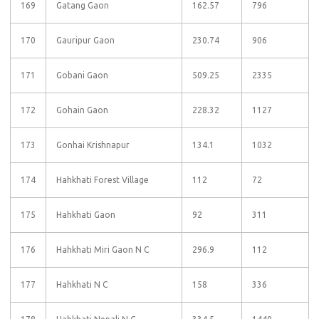
169
Gatang Gaon
162.57
796
170
Gauripur Gaon
230.74
906
171
Gobani Gaon
509.25
2335
172
Gohain Gaon
228.32
1127
173
Gonhai Krishnapur
134.1
1032
174
Hahkhati Forest Village
112
72
175
Hahkhati Gaon
92
311
176
Hahkhati Miri Gaon N C
296.9
112
177
Hahkhati N C
158
336