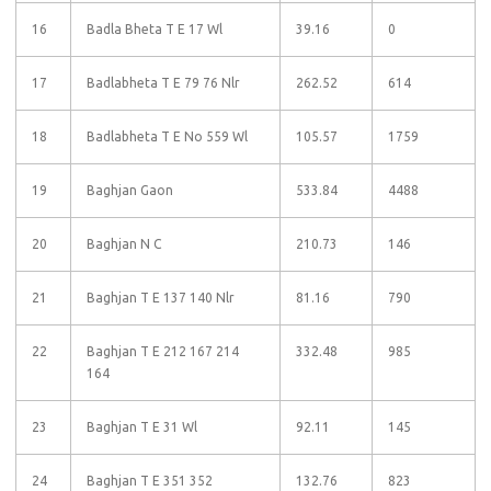
16
Badla Bheta T E 17 Wl
39.16
0
17
Badlabheta T E 79 76 Nlr
262.52
614
18
Badlabheta T E No 559 Wl
105.57
1759
19
Baghjan Gaon
533.84
4488
20
Baghjan N C
210.73
146
21
Baghjan T E 137 140 Nlr
81.16
790
22
Baghjan T E 212 167 214
332.48
985
164
23
Baghjan T E 31 Wl
92.11
145
24
Baghjan T E 351 352
132.76
823