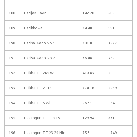
188
Hatijan Gaon
142.28
689
189
Hatikhowa
34.48
191
190
Hatisal Gaon No 1
381.8
3277
191
Hatisal Gaon No 2
36.48
352
192
Hilikha T E 265 Wl
410.83
5
193
Hilikha T E 27 Fs
774.76
5259
194
Hilikha T E 5 Wl
26.33
154
195
Hukanguri T E 110 Fs
129.94
831
196
Hukanguri T E 23 20 Nlr
75.31
1749