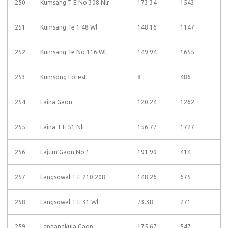
250
Kumsang T E No 308 Nlr
173.34
1543
251
Kumsang Te 1 48 Wl
148.16
1147
252
Kumsang Te No 116 Wl
149.94
1655
253
Kumsong Forest
8
486
254
Laina Gaon
120.24
1262
255
Laina T E 51 Nlr
156.77
1727
256
Lajum Gaon No 1
191.99
414
257
Langsowal T E 210 208
148.26
675
258
Langsowal T E 31 Wl
73.38
271
259
Laphangkula Gaon
175.67
547