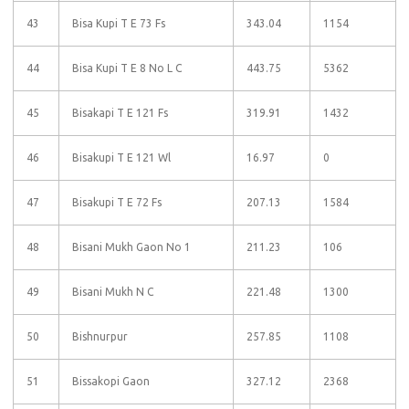
43
Bisa Kupi T E 73 Fs
343.04
1154
44
Bisa Kupi T E 8 No L C
443.75
5362
45
Bisakapi T E 121 Fs
319.91
1432
46
Bisakupi T E 121 Wl
16.97
0
47
Bisakupi T E 72 Fs
207.13
1584
48
Bisani Mukh Gaon No 1
211.23
106
49
Bisani Mukh N C
221.48
1300
50
Bishnurpur
257.85
1108
51
Bissakopi Gaon
327.12
2368