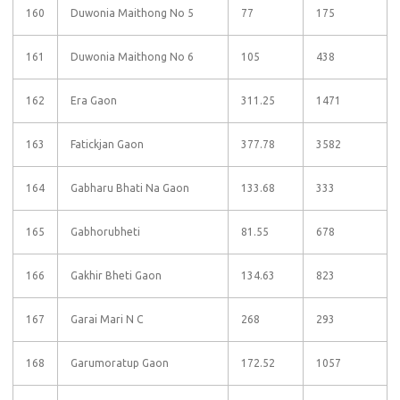
160
Duwonia Maithong No 5
77
175
161
Duwonia Maithong No 6
105
438
162
Era Gaon
311.25
1471
163
Fatickjan Gaon
377.78
3582
164
Gabharu Bhati Na Gaon
133.68
333
165
Gabhorubheti
81.55
678
166
Gakhir Bheti Gaon
134.63
823
167
Garai Mari N C
268
293
168
Garumoratup Gaon
172.52
1057