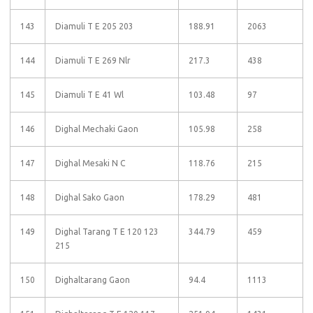
143
Diamuli T E 205 203
188.91
2063
144
Diamuli T E 269 Nlr
217.3
438
145
Diamuli T E 41 Wl
103.48
97
146
Dighal Mechaki Gaon
105.98
258
147
Dighal Mesaki N C
118.76
215
148
Dighal Sako Gaon
178.29
481
149
Dighal Tarang T E 120 123
344.79
459
215
150
Dighaltarang Gaon
94.4
1113