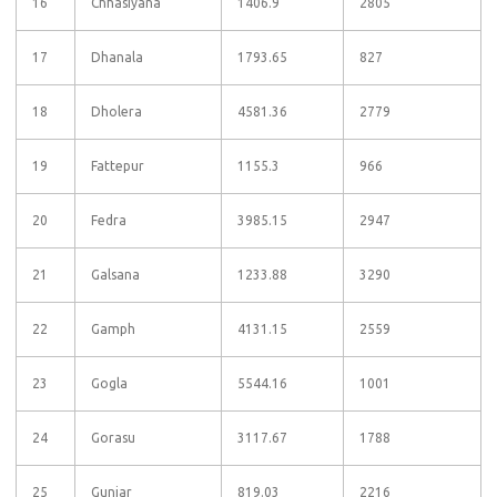
16
Chhasiyana
1406.9
2805
17
Dhanala
1793.65
827
18
Dholera
4581.36
2779
19
Fattepur
1155.3
966
20
Fedra
3985.15
2947
21
Galsana
1233.88
3290
22
Gamph
4131.15
2559
23
Gogla
5544.16
1001
24
Gorasu
3117.67
1788
25
Gunjar
819.03
2216