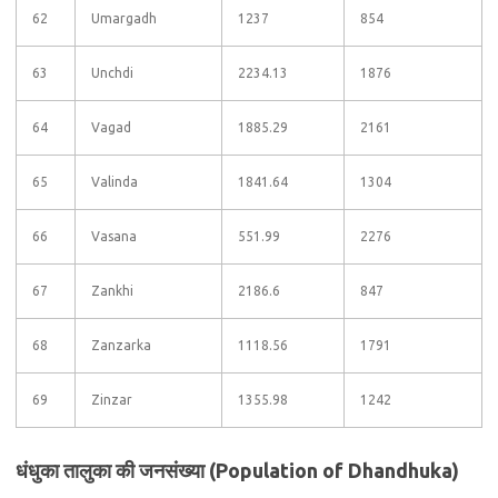
62
Umargadh
1237
854
63
Unchdi
2234.13
1876
64
Vagad
1885.29
2161
65
Valinda
1841.64
1304
66
Vasana
551.99
2276
67
Zankhi
2186.6
847
68
Zanzarka
1118.56
1791
69
Zinzar
1355.98
1242
धंधुका तालुका की जनसंख्या (Population of Dhandhuka)