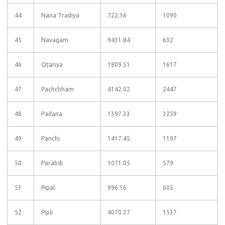
44
Nana Tradiya
722.16
1090
45
Navagam
9431.84
632
46
Otariya
1809.51
1617
47
Pachchham
4142.02
2447
48
Padana
1397.33
3259
49
Panchi
1417.45
1197
50
Parabdi
1071.05
579
51
Pipal
996.16
605
52
Pipli
4070.27
1537