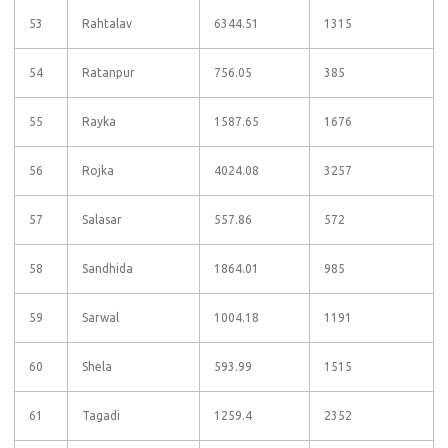
53
Rahtalav
6344.51
1315
54
Ratanpur
756.05
385
55
Rayka
1587.65
1676
56
Rojka
4024.08
3257
57
Salasar
557.86
572
58
Sandhida
1864.01
985
59
Sarwal
1004.18
1191
60
Shela
593.99
1515
61
Tagadi
1259.4
2352