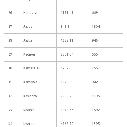
26
Haripura
1171.49
669
27
Jaliya
948.84
1804
28
Jaska
1625.11
946
29
Kadipur
2851.04
555
30
Kamatalav
1202.55
1567
31
Kamiyala
1275.59
942
32
Kasindra
728.57
1195
33
Khadol
1878.66
1692
34
Kharad
4765.78
1395