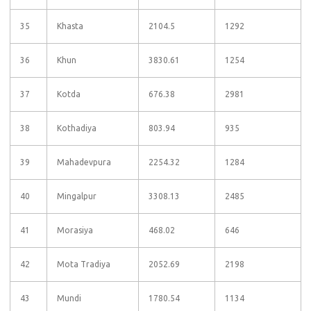
35
Khasta
2104.5
1292
36
Khun
3830.61
1254
37
Kotda
676.38
2981
38
Kothadiya
803.94
935
39
Mahadevpura
2254.32
1284
40
Mingalpur
3308.13
2485
41
Morasiya
468.02
646
42
Mota Tradiya
2052.69
2198
43
Mundi
1780.54
1134