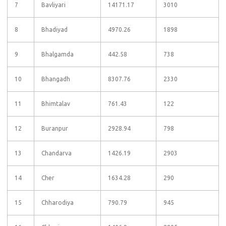
7
Bavliyari
14171.17
3010
8
Bhadiyad
4970.26
1898
9
Bhalgamda
442.58
738
10
Bhangadh
8307.76
2330
11
Bhimtalav
761.43
122
12
Buranpur
2928.94
798
13
Chandarva
1426.19
2903
14
Cher
1634.28
290
15
Chharodiya
790.79
945