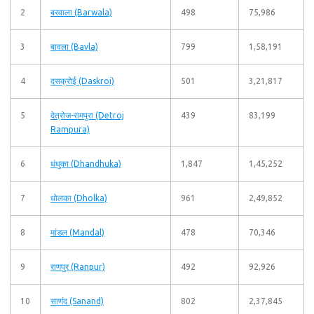
2
बरवाला (Barwala)
498
75,986
3
बावला (Bavla)
799
1,58,191
4
दसक्रोई (Daskroi)
501
3,21,817
5
देत्रोज-रामपुरा (Detroj
439
83,199
Rampura)
6
धंधुका (Dhandhuka)
1,847
1,45,252
7
धोलका (Dholka)
961
2,49,852
8
मांडल (Mandal)
478
70,346
9
राणपुर (Ranpur)
492
92,926
10
साणंद (Sanand)
802
2,37,845