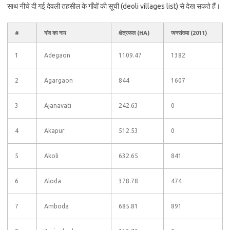
साथ नीचे दी गई देवली तहसील के गाँवों की सूची (deoli villages list) से देख सकते हैं।
#
गांव का नाम
क्षेत्रफल (HA)
जनसंख्या (2011)
1
Adegaon
1109.47
1382
2
Agargaon
844
1607
3
Ajanavati
242.63
0
4
Akapur
512.53
0
5
Akoli
632.65
841
6
Aloda
378.78
474
7
Amboda
685.81
891