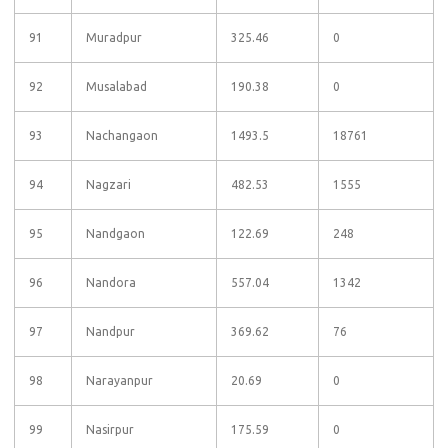
91
Muradpur
325.46
0
92
Musalabad
190.38
0
93
Nachangaon
1493.5
18761
94
Nagzari
482.53
1555
95
Nandgaon
122.69
248
96
Nandora
557.04
1342
97
Nandpur
369.62
76
98
Narayanpur
20.69
0
99
Nasirpur
175.59
0