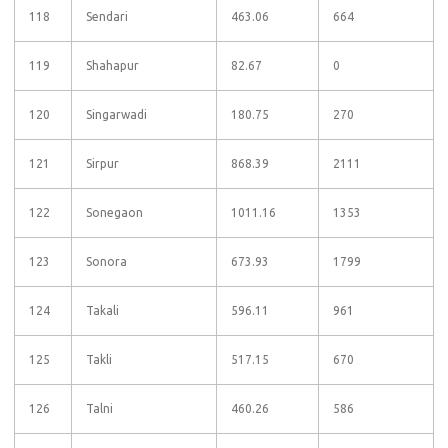
118
Sendari
463.06
664
119
Shahapur
82.67
0
120
Singarwadi
180.75
270
121
Sirpur
868.39
2111
122
Sonegaon
1011.16
1353
123
Sonora
673.93
1799
124
Takali
596.11
961
125
Takli
517.15
670
126
Talni
460.26
586