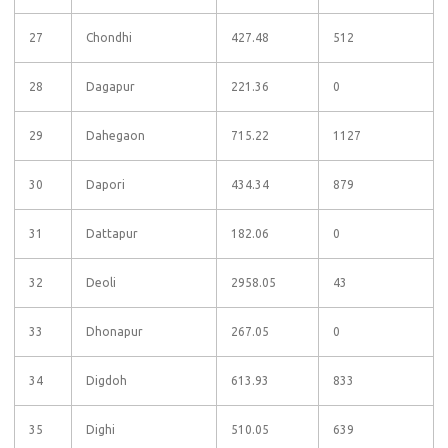
27
Chondhi
427.48
512
28
Dagapur
221.36
0
29
Dahegaon
715.22
1127
30
Dapori
434.34
879
31
Dattapur
182.06
0
32
Deoli
2958.05
43
33
Dhonapur
267.05
0
34
Digdoh
613.93
833
35
Dighi
510.05
639