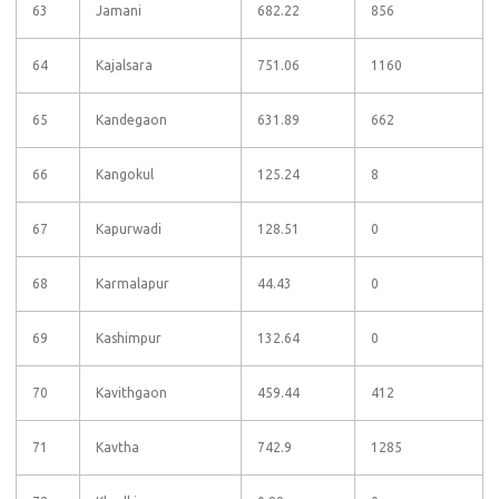
63
Jamani
682.22
856
64
Kajalsara
751.06
1160
65
Kandegaon
631.89
662
66
Kangokul
125.24
8
67
Kapurwadi
128.51
0
68
Karmalapur
44.43
0
69
Kashimpur
132.64
0
70
Kavithgaon
459.44
412
71
Kavtha
742.9
1285