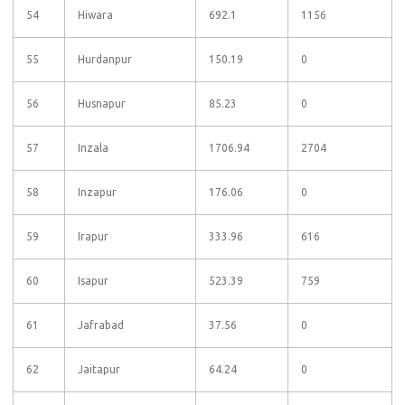
54
Hiwara
692.1
1156
55
Hurdanpur
150.19
0
56
Husnapur
85.23
0
57
Inzala
1706.94
2704
58
Inzapur
176.06
0
59
Irapur
333.96
616
60
Isapur
523.39
759
61
Jafrabad
37.56
0
62
Jaitapur
64.24
0