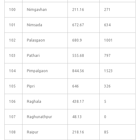
100
Nimgavhan
211.16
271
101
Nimsada
672.67
634
102
Palasgaon
680.9
1001
103
Pathari
555.68
797
104
Pimpalgaon
844.56
1523
105
Pipri
646
326
106
Raghala
438.17
5
107
Raghunathpur
48.13
0
108
Raipur
218.16
85