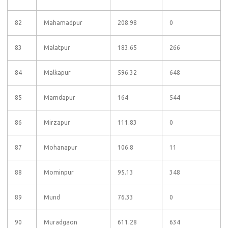
82
Mahamadpur
208.98
0
83
Malatpur
183.65
266
84
Malkapur
596.32
648
85
Mamdapur
164
544
86
Mirzapur
111.83
0
87
Mohanapur
106.8
11
88
Mominpur
95.13
348
89
Mund
76.33
0
90
Muradgaon
611.28
634