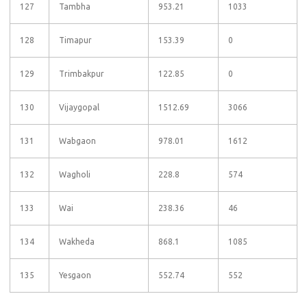
127
Tambha
953.21
1033
128
Timapur
153.39
0
129
Trimbakpur
122.85
0
130
Vijaygopal
1512.69
3066
131
Wabgaon
978.01
1612
132
Wagholi
228.8
574
133
Wai
238.36
46
134
Wakheda
868.1
1085
135
Yesgaon
552.74
552