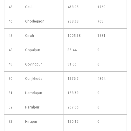
45
Gaul
438.05
1760
46
Ghodegaon
288.38
708
47
Giroli
1005.38
1581
48
Gopalpur
85.44
0
49
Govindpur
91.06
0
50
Gunjkheda
1376.2
4864
51
Hamdapur
158.39
0
52
Haralpur
207.06
0
53
Hirapur
130.12
0