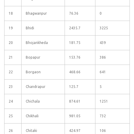
18
Bhagwanpur
76.36
0
19
Bhidi
2435.7
3225
20
Bhojankheda
181.75
439
21
Bopapur
153.76
386
22
Borgaon
468.66
641
23
Chandrapur
125.7
5
24
Chichala
874.61
1251
25
Chikhali
981.05
732
26
Chitaki
424.97
106