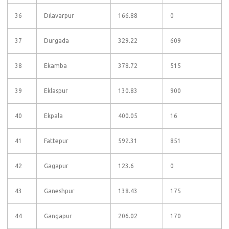
36
Dilavarpur
166.88
0
37
Durgada
329.22
609
38
Ekamba
378.72
515
39
Eklaspur
130.83
900
40
Ekpala
400.05
16
41
Fattepur
592.31
851
42
Gagapur
123.6
0
43
Ganeshpur
138.43
175
44
Gangapur
206.02
170