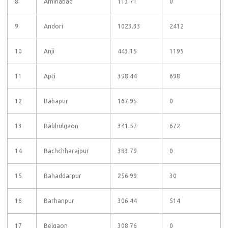
8
Aminabad
113.71
0
9
Andori
1023.33
2412
10
Anji
443.15
1195
11
Apti
398.44
698
12
Babapur
167.95
0
13
Babhulgaon
341.57
672
14
Bachchharajpur
383.79
0
15
Bahaddarpur
256.99
30
16
Barhanpur
306.44
514
17
Belgaon
308.76
0