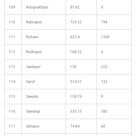
109
Rangnathpur
81.62
0
110
Ratnapur
739.55
796
111
Rohani
635.4
1500
112
Rudrapur
168.25
0
113
Saidapur
150
222
114
Sarul
334.37
722
115
Sawala
138.19
0
116
Sawangi
330.73
585
117
Sekapur
74.84
60