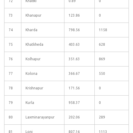
72
Khadki
0.89
0
73
Khanapur
123.86
0
74
Kharda
798.56
1158
75
Khatkheda
403.63
628
76
Kolhapur
351.63
869
77
Kolona
366.67
550
78
Krishnapur
171.56
0
79
Kurla
958.37
0
80
Laxminarayanpur
202.06
289
81
Loni
807.16
1113