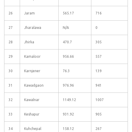
26
Jaram
565.17
716
27
Jharalawa
N/A
0
28
Jhirka
470.7
305
29
Kamaloor
956.66
557
30
Karnjener
76.3
139
31
Kawadgaon
976.96
941
32
Kawalnar
1149.12
1007
33
Keshapur
931.92
905
34
Kuhchepal
158.12
267