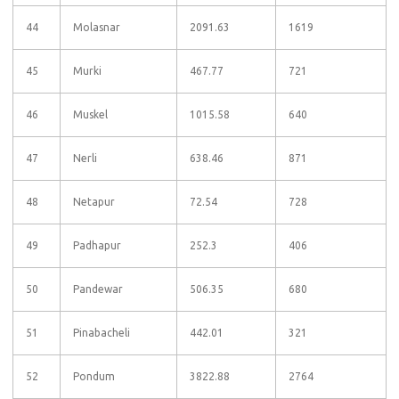
44
Molasnar
2091.63
1619
45
Murki
467.77
721
46
Muskel
1015.58
640
47
Nerli
638.46
871
48
Netapur
72.54
728
49
Padhapur
252.3
406
50
Pandewar
506.35
680
51
Pinabacheli
442.01
321
52
Pondum
3822.88
2764