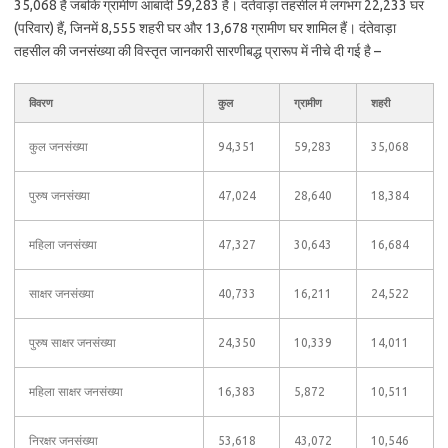
35,068 है जबकि ग्रामीण आबादी 59,283 है। दंतेवाड़ा तहसील में लगभग 22,233 घर
(परिवार) हैं, जिनमें 8,555 शहरी घर और 13,678 ग्रामीण घर शामिल हैं। दंतेवाड़ा
तहसील की जनसंख्या की विस्तृत जानकारी सारणीबद्ध प्रारूप में नीचे दी गई है –
विवरण
कुल
ग्रामीण
शहरी
कुल जनसंख्या
94,351
59,283
35,068
पुरुष जनसंख्या
47,024
28,640
18,384
महिला जनसंख्या
47,327
30,643
16,684
साक्षर जनसंख्या
40,733
16,211
24,522
पुरुष साक्षर जनसंख्या
24,350
10,339
14,011
महिला साक्षर जनसंख्या
16,383
5,872
10,511
निरक्षर जनसंख्या
53,618
43,072
10,546