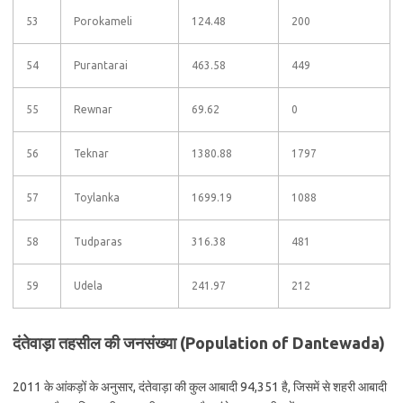
53
Porokameli
124.48
200
54
Purantarai
463.58
449
55
Rewnar
69.62
0
56
Teknar
1380.88
1797
57
Toylanka
1699.19
1088
58
Tudparas
316.38
481
59
Udela
241.97
212
दंतेवाड़ा तहसील की जनसंख्या (Population of Dantewada)
2011 के आंकड़ों के अनुसार, दंतेवाड़ा की कुल आबादी 94,351 है, जिसमें से शहरी आबादी