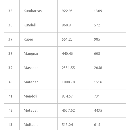
35
Kumharras
922.93
1309
36
Kundeli
860.8
572
37
Kuper
551.23
985
38
Mangnar
440.46
608
39
Masenar
2331.55
2048
40
Matenar
1008.78
1516
41
Mendoli
834.57
731
42
Metapal
4637.62
4435
43
Midkulnar
513.04
614