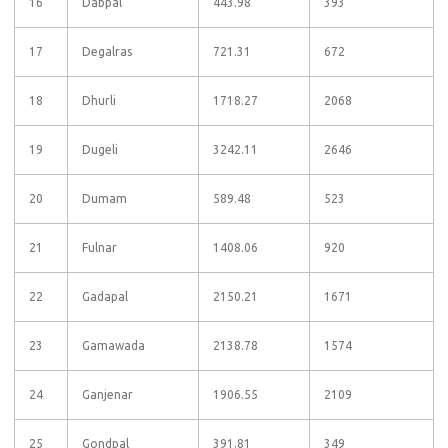
16
Dabpal
443.98
393
17
Degalras
721.31
672
18
Dhurli
1718.27
2068
19
Dugeli
3242.11
2646
20
Dumam
589.48
523
21
Fulnar
1408.06
920
22
Gadapal
2150.21
1671
23
Gamawada
2138.78
1574
24
Ganjenar
1906.55
2109
25
Gondpal
391.81
349