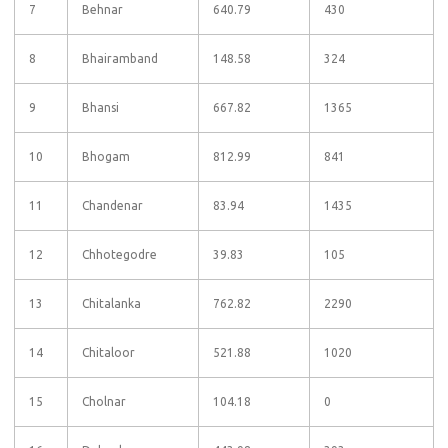
7
Behnar
640.79
430
8
Bhairamband
148.58
324
9
Bhansi
667.82
1365
10
Bhogam
812.99
841
11
Chandenar
83.94
1435
12
Chhotegodre
39.83
105
13
Chitalanka
762.82
2290
14
Chitaloor
521.88
1020
15
Cholnar
104.18
0