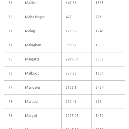
71
Madbol
647.66
1393
72
Maha Nagar
427
773
73
Malag
1239.29
1246
74
Malaghan
955.37
1880
75
Malgatti
2217.94
3097
76
Malkood
737.89
1394
77
Mangalgi
3135.1
3424
78
Maradgi
777.43
735
79
Margol
1215.08
1430