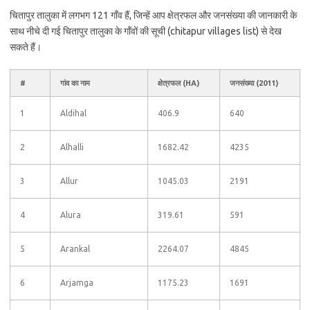
चितापुर तालुका में लगभग 121 गाँव हैं, जिन्हें आप क्षेत्रफल और जनसंख्या की जानकारी के
साथ नीचे दी गई चितापुर तालुका के गाँवों की सूची (chitapur villages list) से देख
सकते हैं।
#
गांव का नाम
क्षेत्रफल (HA)
जनसंख्या (2011)
1
Aldihal
406.9
640
2
Alhalli
1682.42
4235
3
Allur
1045.03
2191
4
Alura
319.61
591
5
Arankal
2264.07
4845
6
Arjamga
1175.23
1691