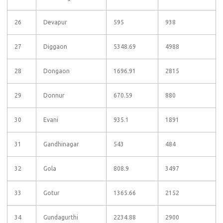
26
Devapur
595
938
27
Diggaon
5348.69
4988
28
Dongaon
1696.91
2815
29
Donnur
670.59
880
30
Evani
935.1
1891
31
Gandhinagar
543
484
32
Gola
808.9
3497
33
Gotur
1365.66
2152
34
Gundagurthi
2234.88
2900