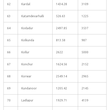
62
Kardal
1434.28
3109
63
Katamdevarhalli
526.63
1225
64
Kodadur
2497.85
3537
65
Kolkunda
813.58
987
66
Kollur
2622
5000
67
Konchur
1624.56
2152
68
Korwar
2549.14
2965
69
Kundanoor
1205.42
2145
70
Ladlapur
1929.71
4139