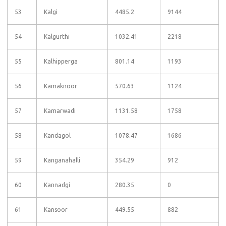
53
Kalgi
4485.2
9144
54
Kalgurthi
1032.41
2218
55
Kalhipperga
801.14
1193
56
Kamaknoor
570.63
1124
57
Kamarwadi
1131.58
1758
58
Kandagol
1078.47
1686
59
Kanganahalli
354.29
912
60
Kannadgi
280.35
0
61
Kansoor
449.55
882