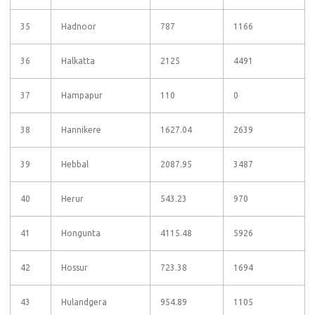
35
Hadnoor
787
1166
36
Halkatta
2125
4491
37
Hampapur
110
0
38
Hannikere
1627.04
2639
39
Hebbal
2087.95
3487
40
Herur
543.23
970
41
Hongunta
4115.48
5926
42
Hossur
723.38
1694
43
Hulandgera
954.89
1105