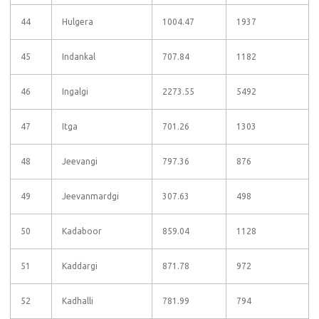
44
Hulgera
1004.47
1937
45
Indankal
707.84
1182
46
Ingalgi
2273.55
5492
47
Itga
701.26
1303
48
Jeevangi
797.36
876
49
Jeevanmardgi
307.63
498
50
Kadaboor
859.04
1128
51
Kaddargi
871.78
972
52
Kadhalli
781.99
794