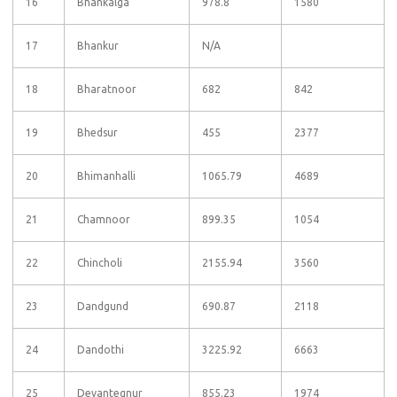
16
Bhankalga
978.8
1580
17
Bhankur
N/A
18
Bharatnoor
682
842
19
Bhedsur
455
2377
20
Bhimanhalli
1065.79
4689
21
Chamnoor
899.35
1054
22
Chincholi
2155.94
3560
23
Dandgund
690.87
2118
24
Dandothi
3225.92
6663
25
Devantegnur
855.23
1974