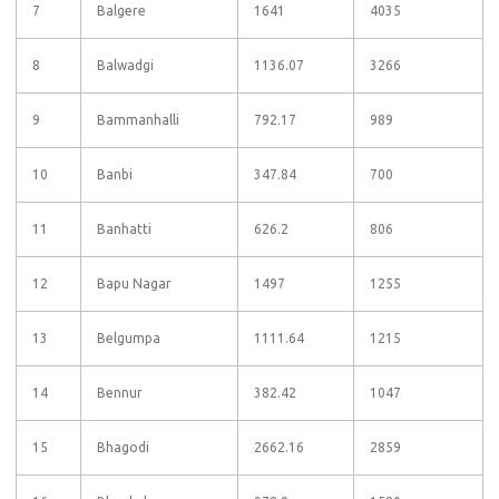
7
Balgere
1641
4035
8
Balwadgi
1136.07
3266
9
Bammanhalli
792.17
989
10
Banbi
347.84
700
11
Banhatti
626.2
806
12
Bapu Nagar
1497
1255
13
Belgumpa
1111.64
1215
14
Bennur
382.42
1047
15
Bhagodi
2662.16
2859