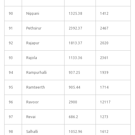
90
Nippani
1325.38
1412
91
Pethsirur
2392.37
2467
92
Rajapur
1813.37
2020
93
Rajola
1133.36
2361
94
Rampurhalli
937.25
1939
95
Ramteerth
905.44
1714
96
Ravoor
2900
12117
97
Revai
686.2
1273
98
Salhalli
1052.96
1612