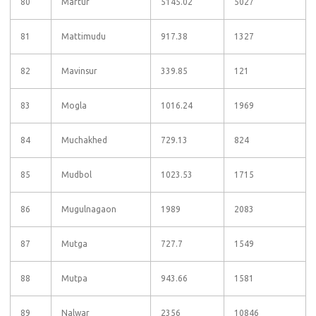
80
Martur
5145.02
5027
81
Mattimudu
917.38
1327
82
Mavinsur
339.85
121
83
Mogla
1016.24
1969
84
Muchakhed
729.13
824
85
Mudbol
1023.53
1715
86
Mugulnagaon
1989
2083
87
Mutga
727.7
1549
88
Mutpa
943.66
1581
89
Nalwar
2356
10846