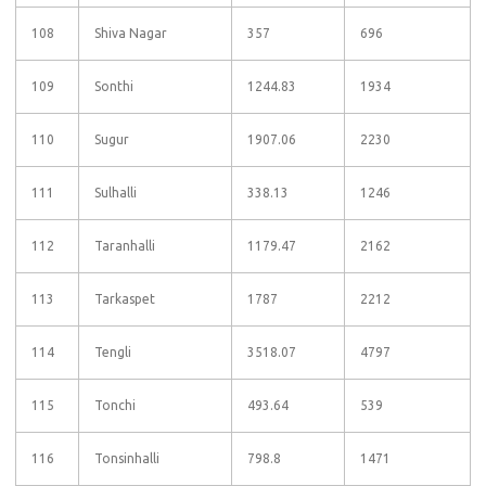
108
Shiva Nagar
357
696
109
Sonthi
1244.83
1934
110
Sugur
1907.06
2230
111
Sulhalli
338.13
1246
112
Taranhalli
1179.47
2162
113
Tarkaspet
1787
2212
114
Tengli
3518.07
4797
115
Tonchi
493.64
539
116
Tonsinhalli
798.8
1471