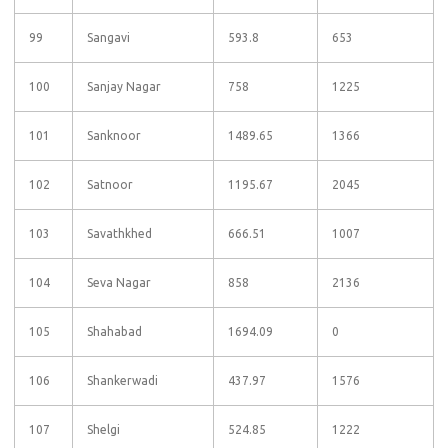
99
Sangavi
593.8
653
100
Sanjay Nagar
758
1225
101
Sanknoor
1489.65
1366
102
Satnoor
1195.67
2045
103
Savathkhed
666.51
1007
104
Seva Nagar
858
2136
105
Shahabad
1694.09
0
106
Shankerwadi
437.97
1576
107
Shelgi
524.85
1222