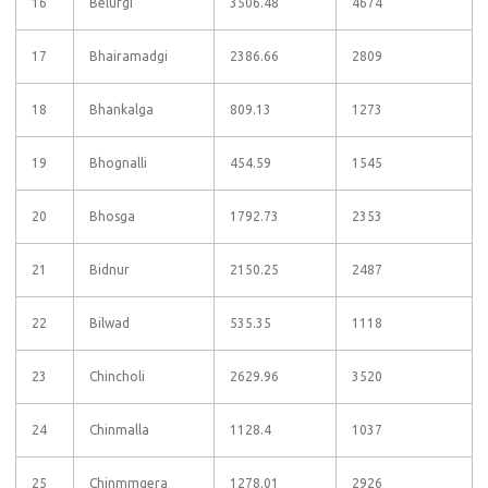
16
Belurgi
3506.48
4674
17
Bhairamadgi
2386.66
2809
18
Bhankalga
809.13
1273
19
Bhognalli
454.59
1545
20
Bhosga
1792.73
2353
21
Bidnur
2150.25
2487
22
Bilwad
535.35
1118
23
Chincholi
2629.96
3520
24
Chinmalla
1128.4
1037
25
Chinmmgera
1278.01
2926