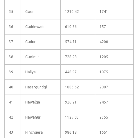
35
Gour
1210.42
1741
36
Guddewadi
610.56
757
37
Gudur
574.71
4200
38
Guolnur
728.98
1205
39
Haliyal
448.97
1075
40
Hasargundgi
1006.62
2007
41
Hawalga
926.21
2457
42
Hawanur
1129.03
2355
43
Hinchgera
986.18
1651