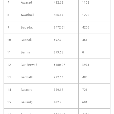
7
Awarad
452.65
1102
8
Awarhalli
586.17
1220
9
Badadal
3472.61
4206
10
Badnalli
392.7
461
11
Bamni
379.68
0
12
Banderwad
3180.07
3973
13
Banhatti
272.54
489
14
Batgera
759.15
721
15
Belundgi
482.7
601