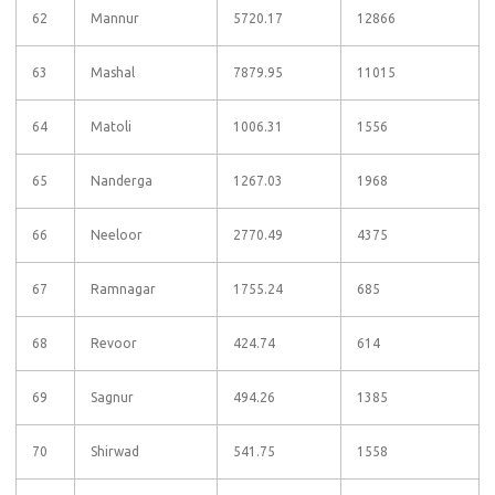
62
Mannur
5720.17
12866
63
Mashal
7879.95
11015
64
Matoli
1006.31
1556
65
Nanderga
1267.03
1968
66
Neeloor
2770.49
4375
67
Ramnagar
1755.24
685
68
Revoor
424.74
614
69
Sagnur
494.26
1385
70
Shirwad
541.75
1558