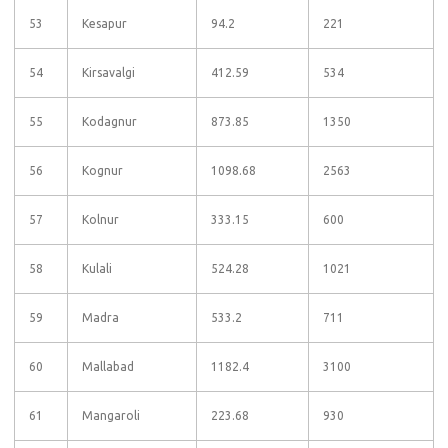
53
Kesapur
94.2
221
54
Kirsavalgi
412.59
534
55
Kodagnur
873.85
1350
56
Kognur
1098.68
2563
57
Kolnur
333.15
600
58
Kulali
524.28
1021
59
Madra
533.2
711
60
Mallabad
1182.4
3100
61
Mangaroli
223.68
930