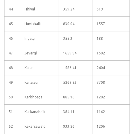
44
Hiriyal
359.24
619
45
Huvinhalli
830.04
1557
46
Ingalgi
355.3
188
47
Jevargi
1659.84
1502
48
Kalur
1586.41
2404
49
Karajagi
5269.83
7708
50
Karbhosga
885.16
1202
51
Karkanahalli
384.11
1162
52
Kekarsawalgi
933.26
1206