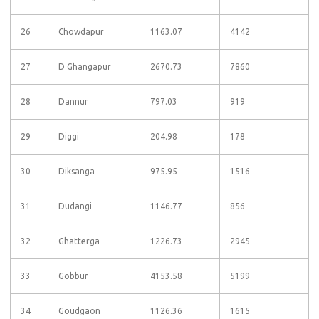
26
Chowdapur
1163.07
4142
27
D Ghangapur
2670.73
7860
28
Dannur
797.03
919
29
Diggi
204.98
178
30
Diksanga
975.95
1516
31
Dudangi
1146.77
856
32
Ghatterga
1226.73
2945
33
Gobbur
4153.58
5199
34
Goudgaon
1126.36
1615