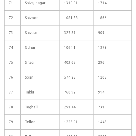
71
Shivajinagar
1310.01
1714
72
Shivoor
1081.58
1866
73
Shivpur
327.89
909
74
Sidnur
1064.1
1379
75
Siragi
403.65
296
76
Soan
574.28
1208
77
Taklu
760.92
914
78
Teghalli
291.44
731
79
Telloni
1225.91
1445