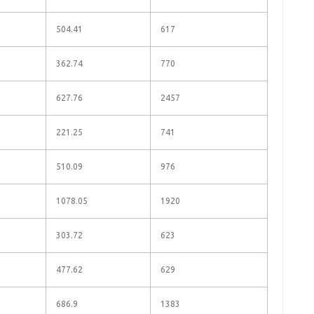
504.41
617
362.74
770
627.76
2457
221.25
741
510.09
976
1078.05
1920
303.72
623
477.62
629
686.9
1383