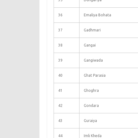
36
Emaliya Bohata
37
Gadhmari
38
Gangai
39
Gangiwada
40
Ghat Parasia
41
Ghoghra
42
Gondara
43
Guraiya
44
Imli Kheda