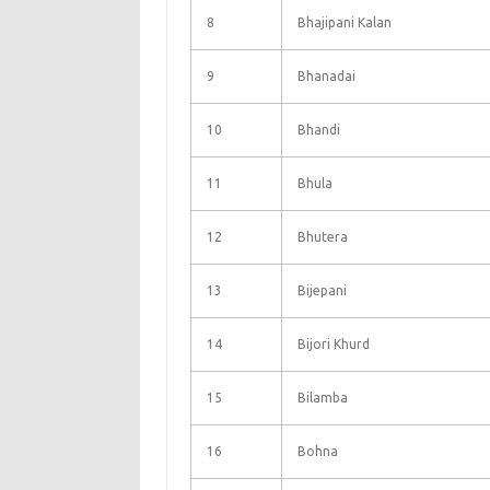
8
Bhajipani Kalan
9
Bhanadai
10
Bhandi
11
Bhula
12
Bhutera
13
Bijepani
14
Bijori Khurd
15
Bilamba
16
Bohna