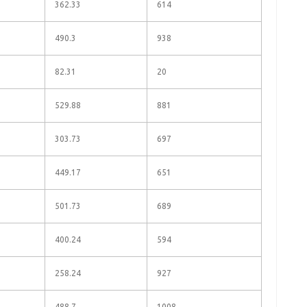
362.33
614
490.3
938
82.31
20
529.88
881
303.73
697
449.17
651
501.73
689
400.24
594
258.24
927
488.7
1008