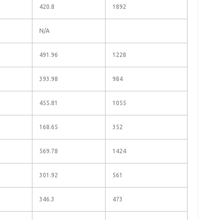
420.8
1892
N/A
491.96
1228
393.98
984
455.81
1055
168.65
352
569.78
1424
301.92
561
346.3
473