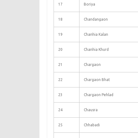
17
Boriya
18
Chandangaon
19
Chanhia Kalan
20
Chanhia Khurd
21
Chargaon
22
Chargaon Bhat
23
Chargaon Pehlad
24
Chausra
25
Chhabadi