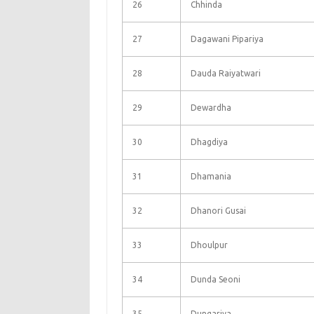
26
Chhinda
27
Dagawani Pipariya
28
Dauda Raiyatwari
29
Dewardha
30
Dhagdiya
31
Dhamania
32
Dhanori Gusai
33
Dhoulpur
34
Dunda Seoni
35
Dungariya