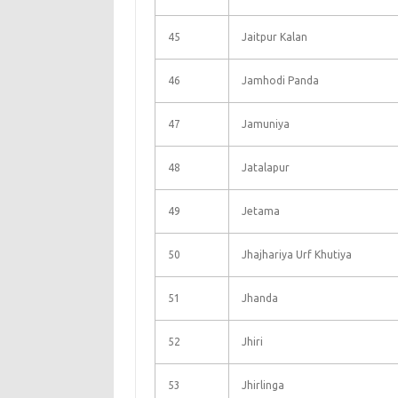
45
Jaitpur Kalan
46
Jamhodi Panda
47
Jamuniya
48
Jatalapur
49
Jetama
50
Jhajhariya Urf Khutiya
51
Jhanda
52
Jhiri
53
Jhirlinga