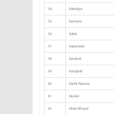
54
Kabadiya
55
Kacharia
56
Kakai
57
Kaparwadi
58
Karaboh
59
Karaghat
60
Karbe Pipariya
61
Keolari
62
Khairi Bhopal