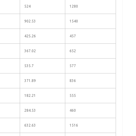
524
1280
902.53
1540
425.26
457
367.02
652
535.7
577
371.89
836
182.21
555
284.53
460
632.63
1516