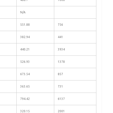
N/A
551.88
756
382.94
441
440.21
3934
526.93
1378
673.54
857
363.65
731
794.42
6137
320.15
2001