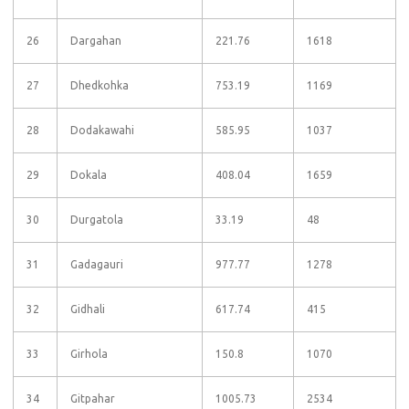
26
Dargahan
221.76
1618
27
Dhedkohka
753.19
1169
28
Dodakawahi
585.95
1037
29
Dokala
408.04
1659
30
Durgatola
33.19
48
31
Gadagauri
977.77
1278
32
Gidhali
617.74
415
33
Girhola
150.8
1070
34
Gitpahar
1005.73
2534