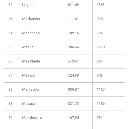
62
Lilejhar
631.49
1583
63
Machandur
111.87
975
64
Maddhoba
309.36
706
65
Mahud
206.66
1218
66
Mainkheda
539.67
581
67
Mainpur
524.68
946
68
Markatola
980.87
1107
69
Mayana
821.75
1186
70
Mudkhusara
167.94
791