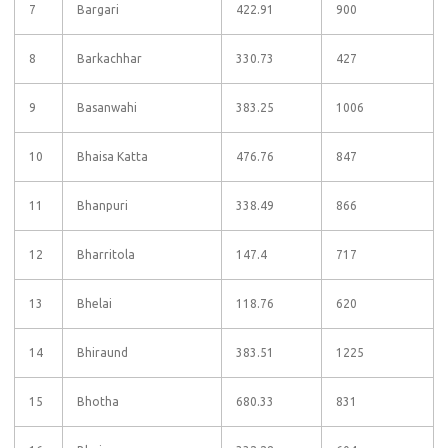
7
Bargari
422.91
900
8
Barkachhar
330.73
427
9
Basanwahi
383.25
1006
10
Bhaisa Katta
476.76
847
11
Bhanpuri
338.49
866
12
Bharritola
147.4
717
13
Bhelai
118.76
620
14
Bhiraund
383.51
1225
15
Bhotha
680.33
831