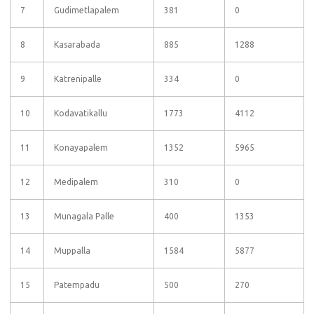
7
Gudimetlapalem
381
0
8
Kasarabada
885
1288
9
Katrenipalle
334
0
10
Kodavatikallu
1773
4112
11
Konayapalem
1352
5965
12
Medipalem
310
0
13
Munagala Palle
400
1353
14
Muppalla
1584
5877
15
Patempadu
500
270