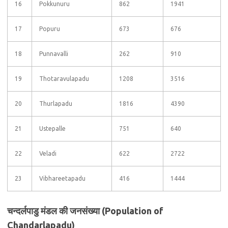
16
Pokkunuru
862
1941
17
Popuru
673
676
18
Punnavalli
262
910
19
Thotaravulapadu
1208
3516
20
Thurlapadu
1816
4390
21
Ustepalle
751
640
22
Veladi
622
2722
23
Vibhareetapadu
416
1444
चन्दर्लपाडु मंडल की जनसंख्या (Population of
Chandarlapadu)