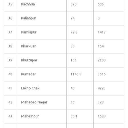
35
Kachhua
575
506
36
Kalianpur
24
0
37
Kamiapur
72.8
1417
38
Kharkuan
80
164
39
Khuttupar
163
2100
40
Kumadar
1146.9
3616
41
Lakho Chak
45
4223
42
Mahadeo Nagar
36
328
43
Maheshpur
55.1
1689