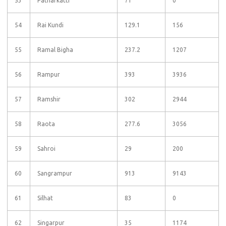
53
Patharkatti
71
0
54
Rai Kundi
129.1
156
55
Ramal Bigha
237.2
1207
56
Rampur
393
3936
57
Ramshir
302
2944
58
Raota
277.6
3056
59
Sahroi
29
200
60
Sangrampur
913
9143
61
Silhat
83
0
62
Singarpur
35
1174