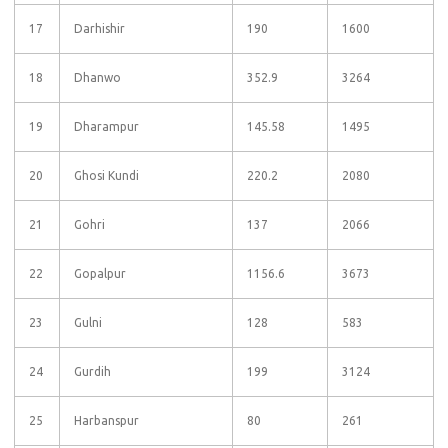
17
Darhishir
190
1600
18
Dhanwo
352.9
3264
19
Dharampur
145.58
1495
20
Ghosi Kundi
220.2
2080
21
Gohri
137
2066
22
Gopalpur
1156.6
3673
23
Gulni
128
583
24
Gurdih
199
3124
25
Harbanspur
80
261