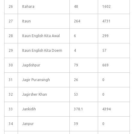
26
Itahara
48
1602
27
Itaun
264
4731
28
Itaun English Kita Awal
6
299
29
Itaun English Kita Doem
4
57
30
Jagdishpur
79
669
31
Jagir Puransingh
26
0
32
Jagirsher Khan
53
0
33
Jankidih
378.1
4394
34
Janpur
39
0