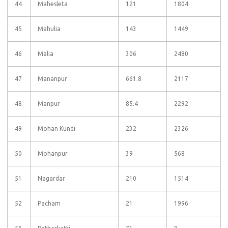
44
Mahesleta
121
1804
45
Mahulia
143
1449
46
Malia
306
2480
47
Mananpur
661.8
2117
48
Manpur
85.4
2292
49
Mohan Kundi
232
2326
50
Mohanpur
39
568
51
Nagardar
210
1514
52
Pacham
21
1996