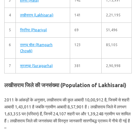
3
हलसी (Halsi)
142
1,15,997
4
लखीसराय (Lakhisarai)
141
2,21,195
5
पिपरिया (Pipariya)
69
51,496
6
रामगढ़ चौक (Ramgarh
123
85,105
Chowk)
7
सुरजगढ़ा (Surajgarha)
381
2,90,998
लखीसराय जिले की जनसंख्या (Population of Lakhisarai)
2011 के आंकड़ों के अनुसार, लखीसराय की कुल आबादी 10,00,912 है, जिसमें से शहरी
आबादी 1,43,011 है जबकि ग्रामीण आबादी 8,57,901 है। लखीसराय जिले में लगभग
1,63,355 घर (परिवार) हैं, जिनमें 24,107 शहरी घर और 1,39,248 ग्रामीण घर शामिल
हैं। लखीसराय जिले की जनसंख्या की विस्तृत जानकारी सारणीबद्ध प्रारूप में नीचे दी गई है
–