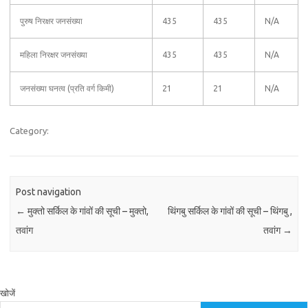
पुरुष निरक्षर जनसंख्या
435
435
N/A
महिला निरक्षर जनसंख्या
435
435
N/A
जनसंख्या घनत्व (प्रति वर्ग किमी)
21
21
N/A
Category:
Post navigation
←
मुक्तो सर्किल के गांवों की सूची – मुक्तो,
थिंगबु सर्किल के गांवों की सूची – थिंगबु ,
तवांग
तवांग
→
खोजें