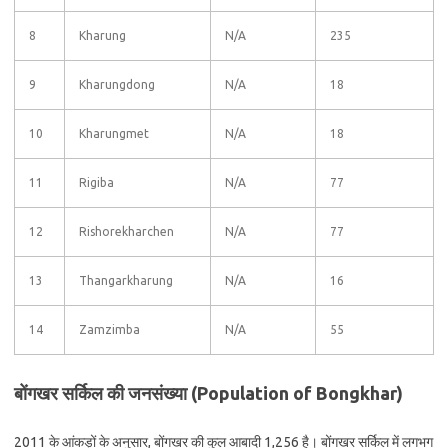
8
Kharung
N/A
235
9
Kharungdong
N/A
18
10
Kharungmet
N/A
18
11
Rigiba
N/A
77
12
Rishorekharchen
N/A
77
13
Thangarkharung
N/A
16
14
Zamzimba
N/A
55
बोंगखर सर्किल की जनसंख्या (Population of Bongkhar)
2011 के आंकड़ों के अनुसार, बोंगखर की कुल आबादी 1,256 है। बोंगखर सर्किल में लगभग