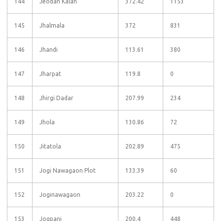
144
Jeodan Kalan
372.42
1153
145
Jhalmala
372
831
146
Jhandi
113.61
380
147
Jharpat
119.8
0
148
Jhirgi Dadar
207.99
234
149
Jhola
130.86
72
150
Jitatola
202.89
475
151
Jogi Nawagaon Plot
133.39
60
152
Joginawagaon
203.22
0
153
Jogpani
200.4
448