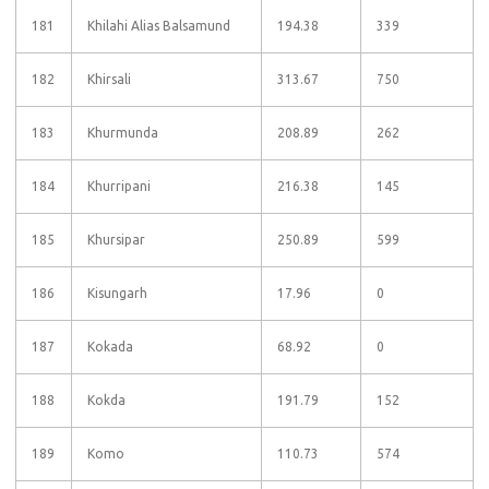
181
Khilahi Alias Balsamund
194.38
339
182
Khirsali
313.67
750
183
Khurmunda
208.89
262
184
Khurripani
216.38
145
185
Khursipar
250.89
599
186
Kisungarh
17.96
0
187
Kokada
68.92
0
188
Kokda
191.79
152
189
Komo
110.73
574