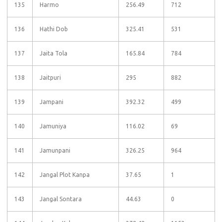
135
Harmo
256.49
712
136
Hathi Dob
325.41
531
137
Jaita Tola
165.84
784
138
Jaitpuri
295
882
139
Jampani
392.32
499
140
Jamuniya
116.02
69
141
Jamunpani
326.25
964
142
Jangal Plot Kanpa
37.65
1
143
Jangal Sontara
44.63
0