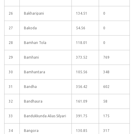
26
Bakharipani
134.51
0
27
Bakoda
54.56
0
28
Bamhan Tola
118.01
0
29
Bamhani
373.52
769
30
Bamhantara
105.56
348
31
Bandha
356.42
602
32
Bandhaura
161.09
58
33
Bandukkunda Alias Silyari
391.75
175
34
Bangora
130.85
317