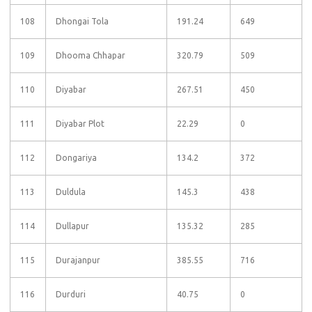
108
Dhongai Tola
191.24
649
109
Dhooma Chhapar
320.79
509
110
Diyabar
267.51
450
111
Diyabar Plot
22.29
0
112
Dongariya
134.2
372
113
Duldula
145.3
438
114
Dullapur
135.32
285
115
Durajanpur
385.55
716
116
Durduri
40.75
0