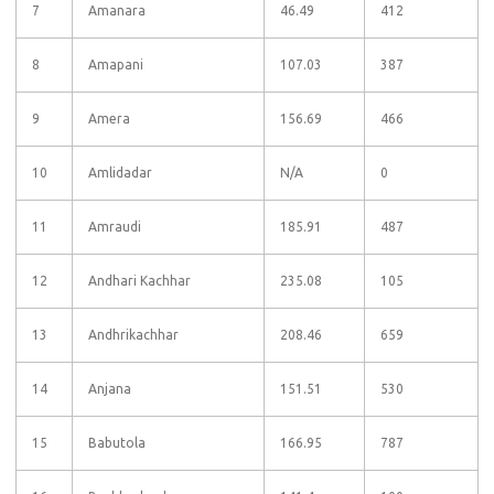
7
Amanara
46.49
412
8
Amapani
107.03
387
9
Amera
156.69
466
10
Amlidadar
N/A
0
11
Amraudi
185.91
487
12
Andhari Kachhar
235.08
105
13
Andhrikachhar
208.46
659
14
Anjana
151.51
530
15
Babutola
166.95
787