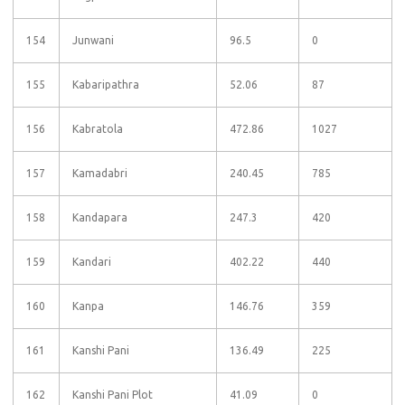
154
Junwani
96.5
0
155
Kabaripathra
52.06
87
156
Kabratola
472.86
1027
157
Kamadabri
240.45
785
158
Kandapara
247.3
420
159
Kandari
402.22
440
160
Kanpa
146.76
359
161
Kanshi Pani
136.49
225
162
Kanshi Pani Plot
41.09
0