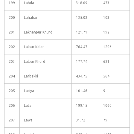
199
Labda
318.09
473
200
Lahabar
135.03
103
201
Lakhanpur Khurd
121.71
192
202
Lalpur Kalan
764.47
1206
203
Lalpur Khurd
177.74
621
204
Larbakki
434.75
564
205
Lariya
101.46
9
206
Lata
199.15
1060
207
Lawa
31.72
79