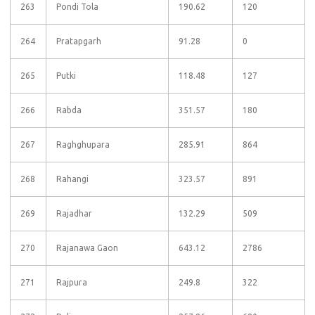
263
Pondi Tola
190.62
120
264
Pratapgarh
91.28
0
265
Putki
118.48
127
266
Rabda
351.57
180
267
Raghghupara
285.91
864
268
Rahangi
323.57
891
269
Rajadhar
132.29
509
270
Rajanawa Gaon
643.12
2786
271
Rajpura
249.8
322