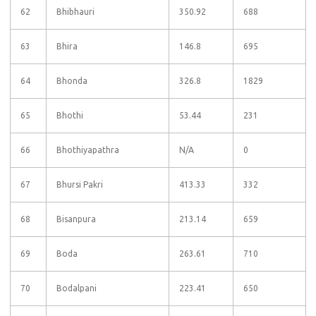
62
Bhibhauri
350.92
688
63
Bhira
146.8
695
64
Bhonda
326.8
1829
65
Bhothi
53.44
231
66
Bhothiyapathra
N/A
0
67
Bhursi Pakri
413.33
332
68
Bisanpura
213.14
659
69
Boda
263.61
710
70
Bodalpani
223.41
650