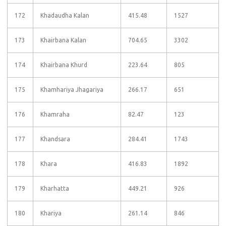
172
Khadaudha Kalan
415.48
1527
173
Khairbana Kalan
704.65
3302
174
Khairbana Khurd
223.64
805
175
Khamhariya Jhagariya
266.17
651
176
Khamraha
82.47
123
177
Khandsara
284.41
1743
178
Khara
416.83
1892
179
Kharhatta
449.21
926
180
Khariya
261.14
846