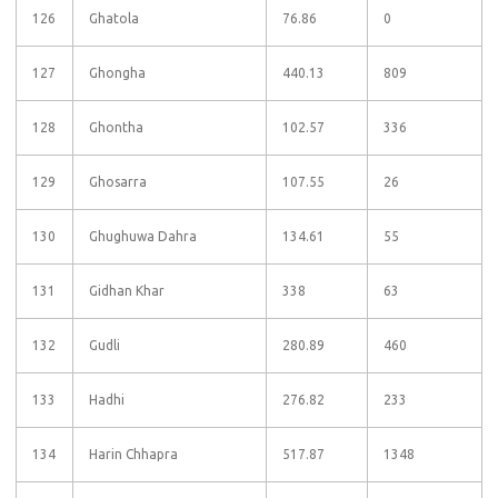
126
Ghatola
76.86
0
127
Ghongha
440.13
809
128
Ghontha
102.57
336
129
Ghosarra
107.55
26
130
Ghughuwa Dahra
134.61
55
131
Gidhan Khar
338
63
132
Gudli
280.89
460
133
Hadhi
276.82
233
134
Harin Chhapra
517.87
1348