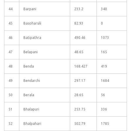
44
Barpani
233.2
340
45
Basoharsili
82.93
0
46
Batipathra
490.46
1073
47
Belapani
48.65
165
48
Benda
168.427
419
49
Bendarchi
297.17
1684
50
Berala
28.65
56
51
Bhalapuri
253.75
336
52
Bhalpahari
502.79
1785