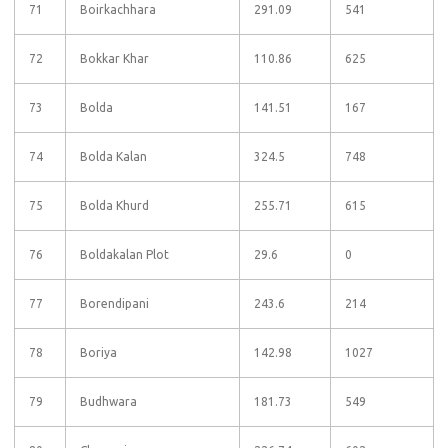
71
Boirkachhara
291.09
541
72
Bokkar Khar
110.86
625
73
Bolda
141.51
167
74
Bolda Kalan
324.5
748
75
Bolda Khurd
255.71
615
76
Boldakalan Plot
29.6
0
77
Borendipani
243.6
214
78
Boriya
142.98
1027
79
Budhwara
181.73
549