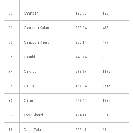
90
Chhirpani
125.95
128
91
Chhitpuri Kalan
258.04
435
92
Chhitpuri Khurd
280.14
477
93
Chhuhi
440.74
890
94
Chikhali
298.37
1193
95
Chilphi
157.94
2313
96
Chimra
263.64
1393
97
Chor Bhatti
474.11
501
98
Dadu Tola
222.43
63