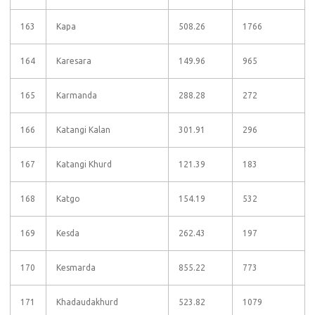
163
Kapa
508.26
1766
164
Karesara
149.96
965
165
Karmanda
288.28
272
166
Katangi Kalan
301.91
296
167
Katangi Khurd
121.39
183
168
Katgo
154.19
532
169
Kesda
262.43
197
170
Kesmarda
855.22
773
171
Khadaudakhurd
523.82
1079