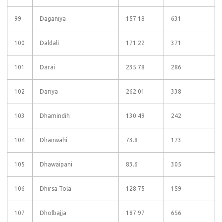
99
Daganiya
157.18
631
100
Daldali
171.22
371
101
Darai
235.78
286
102
Dariya
262.01
338
103
Dhamindih
130.49
242
104
Dhanwahi
73.8
173
105
Dhawaipani
83.6
305
106
Dhirsa Tola
128.75
159
107
Dholbajja
187.97
656