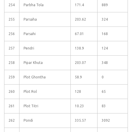
254
Parbha Tola
171.4
889
255
Parsaha
203.62
324
256
Parsahi
67.01
168
257
Pendri
138.9
124
258
Pipar Khuta
203.07
348
259
Plot Ghontha
58.9
0
260
Plot Rol
128
65
261
Plot Titri
10.23
83
262
Pondi
335.57
3092