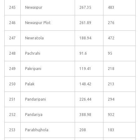
245
Newaspur
267.35
483
246
Newaspur Plot
261.89
276
247
Newratola
188.94
472
248
Pachrahi
91.6
95
249
Pakripani
119.41
218
250
Palak
148.42
213
251
Pandaripani
226.44
294
252
Pandariya
388.98
932
253
Parabhujhola
208
183