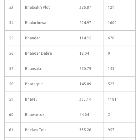
53
Bhalpahri Plot
326.87
121
54
Bhaluchuwa
224.97
1600
55
Bhandar
114.35
670
56
Bhandar Dabra
12.04
0
57
Bhansula
570.79
143
58
Bharatpur
145.09
527
59
Bhareli
333.14
1181
60
Bhawartok
24.64
2
61
Bhelwa Tola
335.28
957