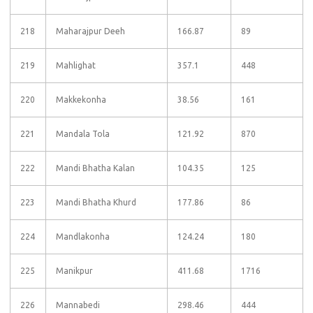
218
Maharajpur Deeh
166.87
89
219
Mahlighat
357.1
448
220
Makkekonha
38.56
161
221
Mandala Tola
121.92
870
222
Mandi Bhatha Kalan
104.35
125
223
Mandi Bhatha Khurd
177.86
86
224
Mandlakonha
124.24
180
225
Manikpur
411.68
1716
226
Mannabedi
298.46
444