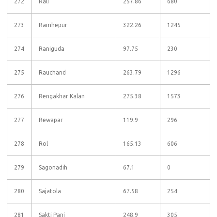
272
Rali
257.86
680
273
Ramhepur
322.26
1245
274
Raniguda
97.75
230
275
Rauchand
263.79
1296
276
Rengakhar Kalan
275.38
1573
277
Rewapar
119.9
296
278
Rol
165.13
606
279
Sagonadih
67.1
0
280
Sajatola
67.58
254
281
Sakti Pani
248.9
305