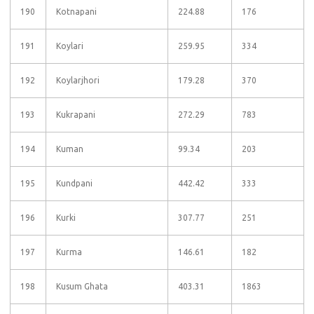
190
Kotnapani
224.88
176
191
Koylari
259.95
334
192
Koylarjhori
179.28
370
193
Kukrapani
272.29
783
194
Kuman
99.34
203
195
Kundpani
442.42
333
196
Kurki
307.77
251
197
Kurma
146.61
182
198
Kusum Ghata
403.31
1863