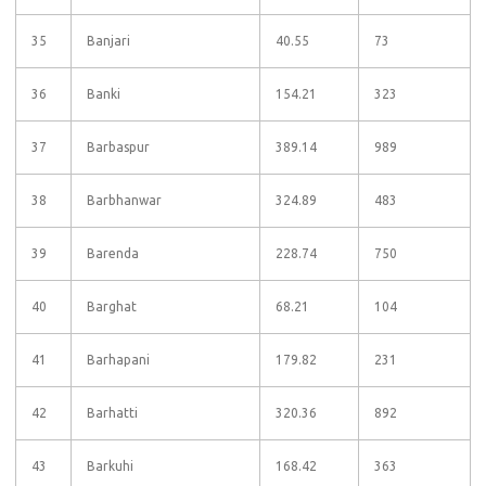
35
Banjari
40.55
73
36
Banki
154.21
323
37
Barbaspur
389.14
989
38
Barbhanwar
324.89
483
39
Barenda
228.74
750
40
Barghat
68.21
104
41
Barhapani
179.82
231
42
Barhatti
320.36
892
43
Barkuhi
168.42
363