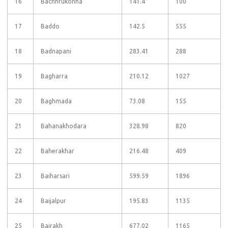
16
Bachhrukonha
141.4
100
17
Baddo
142.5
555
18
Badnapani
283.41
288
19
Bagharra
210.12
1027
20
Baghmada
73.08
155
21
Bahanakhodara
328.98
820
22
Baherakhar
216.48
409
23
Baiharsari
599.59
1896
24
Baijalpur
195.83
1135
25
Bairakh
677.02
1165