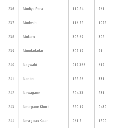
236
Mudiya Para
112.84
761
237
Mudwahi
116.72
1078
238
Mukam
305.69
328
239
Mundadadar
307.19
91
240
Nagwahi
219.366
619
241
Nandni
188.86
331
242
Nawagaon
524.33
831
243
Neurgaon Khurd
580.19
2432
244
Nevrgoan Kalan
261.7
1522