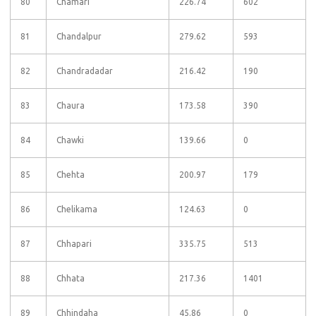
80
Chamari
226.74
602
81
Chandalpur
279.62
593
82
Chandradadar
216.42
190
83
Chaura
173.58
390
84
Chawki
139.66
0
85
Chehta
200.97
179
86
Chelikama
124.63
0
87
Chhapari
335.75
513
88
Chhata
217.36
1401
89
Chhindaha
45.86
0