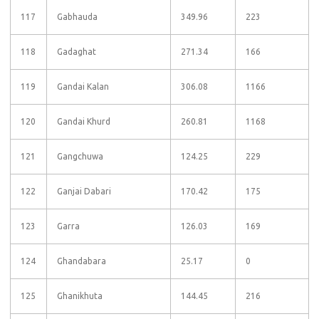
117
Gabhauda
349.96
223
118
Gadaghat
271.34
166
119
Gandai Kalan
306.08
1166
120
Gandai Khurd
260.81
1168
121
Gangchuwa
124.25
229
122
Ganjai Dabari
170.42
175
123
Garra
126.03
169
124
Ghandabara
25.17
0
125
Ghanikhuta
144.45
216