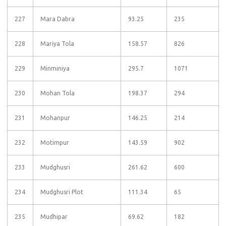
227
Mara Dabra
93.25
235
228
Mariya Tola
158.57
826
229
Minminiya
295.7
1071
230
Mohan Tola
198.37
294
231
Mohanpur
146.25
214
232
Motimpur
143.59
902
233
Mudghusri
261.62
600
234
Mudghusri Plot
111.34
65
235
Mudhipar
69.62
182