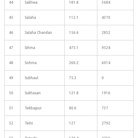
44
Sakhwa
181.8
3684
45
Salaha
112.1
4370
46
Salaha Chandan
156.6
2852
47
Sihma
475.1
9524
48
Sohma
260.2
6014
49
Subhaul
75.3
0
50
Sukhasan
121.8
1916
51
Tekbajpur
80.6
737
52
Telni
127
2792