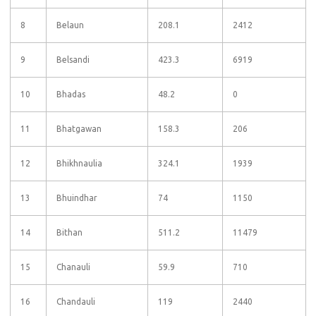
8
Belaun
208.1
2412
9
Belsandi
423.3
6919
10
Bhadas
48.2
0
11
Bhatgawan
158.3
206
12
Bhikhnaulia
324.1
1939
13
Bhuindhar
74
1150
14
Bithan
511.2
11479
15
Chanauli
59.9
710
16
Chandauli
119
2440