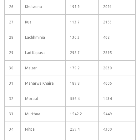
26
Khutauna
197.9
2091
27
Kua
113.7
2153
28
Lachhminia
130.3
402
29
Lad Kapasia
298.7
2895
30
Malsar
179.2
2030
31
Manarwa Khaira
189.8
4006
32
Moraul
556.4
1434
33
Murthua
1542.2
5449
34
Nirpa
259.4
4300