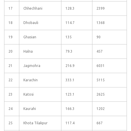
17
Chhechhani
128.3
2399
18
Dhobauli
114.7
1368
19
Ghasian
135
90
20
Halna
79.3
457
21
Jagmohra
216.9
6031
22
Karachin
333.1
5115
23
Katosi
123.1
2625
24
Kaurahi
166.3
1202
25
Khota Tilakpur
117.4
667