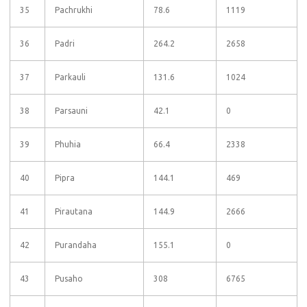
35
Pachrukhi
78.6
1119
36
Padri
264.2
2658
37
Parkauli
131.6
1024
38
Parsauni
42.1
0
39
Phuhia
66.4
2338
40
Pipra
144.1
469
41
Pirautana
144.9
2666
42
Purandaha
155.1
0
43
Pusaho
308
6765