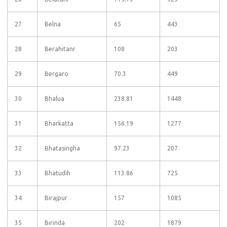
27
Belna
65
443
28
Berahitanr
108
203
29
Bergaro
70.3
449
30
Bhalua
238.81
1448
31
Bharkatta
156.19
1277
32
Bhatasingha
97.23
207
33
Bhatudih
113.86
725
34
Birajpur
157
1085
35
Birinda
202
1879