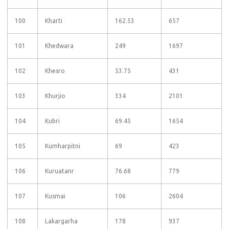
100
Kharti
162.53
657
101
Khedwara
249
1697
102
Khesro
53.75
431
103
Khurjio
334
2101
104
Kubri
69.45
1654
105
Kumharpitni
69
423
106
Kuruatanr
76.68
779
107
Kusmai
106
2604
108
Lakargarha
178
937