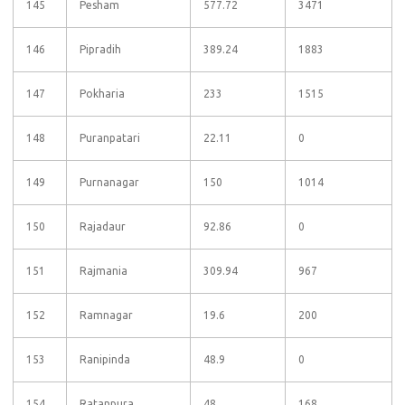
145
Pesham
577.72
3471
146
Pipradih
389.24
1883
147
Pokharia
233
1515
148
Puranpatari
22.11
0
149
Purnanagar
150
1014
150
Rajadaur
92.86
0
151
Rajmania
309.94
967
152
Ramnagar
19.6
200
153
Ranipinda
48.9
0
154
Ratanpura
48
168