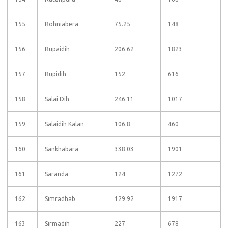
155
Rohniabera
75.25
148
156
Rupaidih
206.62
1823
157
Rupidih
152
616
158
Salai Dih
246.11
1017
159
Salaidih Kalan
106.8
460
160
Sankhabara
338.03
1901
161
Saranda
124
1272
162
Simradhab
129.92
1917
163
Sirmadih
227
678