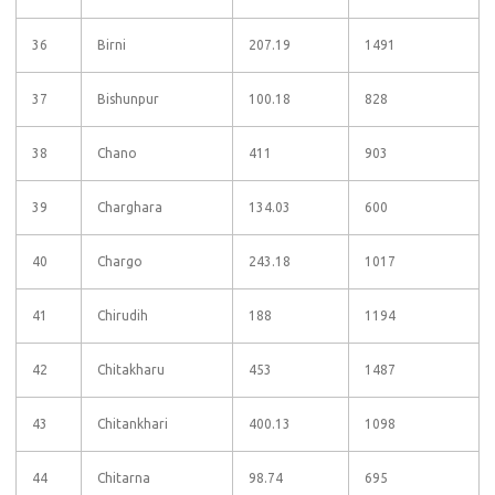
36
Birni
207.19
1491
37
Bishunpur
100.18
828
38
Chano
411
903
39
Charghara
134.03
600
40
Chargo
243.18
1017
41
Chirudih
188
1194
42
Chitakharu
453
1487
43
Chitankhari
400.13
1098
44
Chitarna
98.74
695