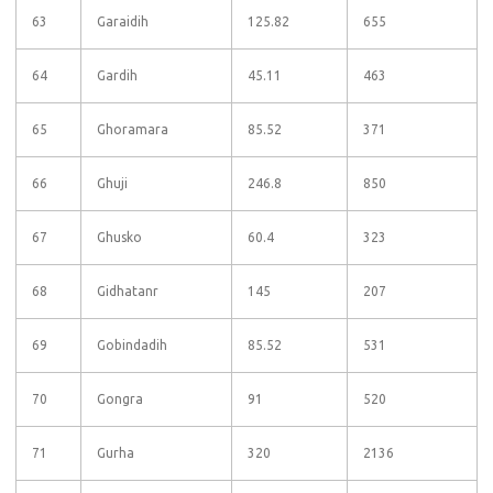
63
Garaidih
125.82
655
64
Gardih
45.11
463
65
Ghoramara
85.52
371
66
Ghuji
246.8
850
67
Ghusko
60.4
323
68
Gidhatanr
145
207
69
Gobindadih
85.52
531
70
Gongra
91
520
71
Gurha
320
2136