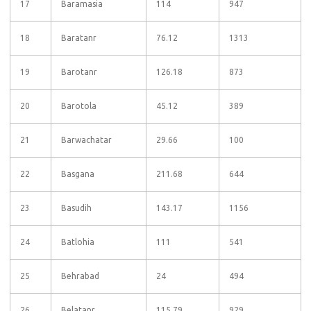
17
Baramasia
114
947
18
Baratanr
76.12
1313
19
Barotanr
126.18
873
20
Barotola
45.12
389
21
Barwachatar
29.66
100
22
Basgana
211.68
644
23
Basudih
143.17
1156
24
Batlohia
111
541
25
Behrabad
24
494
26
Belatanr
115.79
929