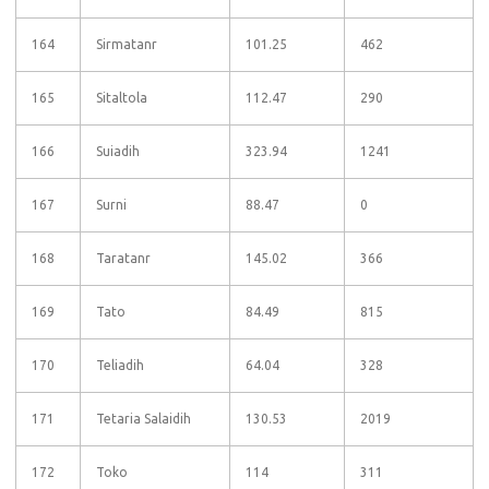
164
Sirmatanr
101.25
462
165
Sitaltola
112.47
290
166
Suiadih
323.94
1241
167
Surni
88.47
0
168
Taratanr
145.02
366
169
Tato
84.49
815
170
Teliadih
64.04
328
171
Tetaria Salaidih
130.53
2019
172
Toko
114
311