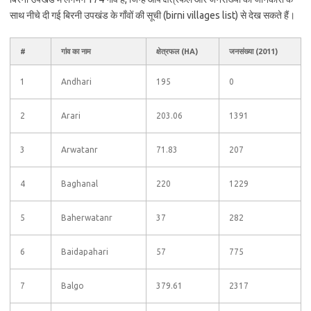
साथ नीचे दी गई बिरनी उपखंड के गाँवों की सूची (birni villages list) से देख सकते हैं।
#
गांव का नाम
क्षेत्रफल (HA)
जनसंख्या (2011)
1
Andhari
195
0
2
Arari
203.06
1391
3
Arwatanr
71.83
207
4
Baghanal
220
1229
5
Baherwatanr
37
282
6
Baidapahari
57
775
7
Balgo
379.61
2317