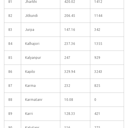
81
Jharkhi
420.02
1412
82
Jitkundi
206.45
1144
83
Jurpa
147.16
342
84
Kalhajori
237.36
1355
85
Kalyanpur
247
929
86
Kapilo
329.94
3243
87
Karma
232
825
88
Karmatanr
10.08
0
89
Karri
128.33
421
90
Katutanr
116
275