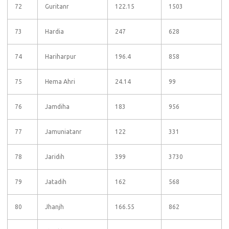
72
Guritanr
122.15
1503
73
Hardia
247
628
74
Hariharpur
196.4
858
75
Hema Ahri
24.14
99
76
Jamdiha
183
956
77
Jamuniatanr
122
331
78
Jaridih
399
3730
79
Jatadih
162
568
80
Jhanjh
166.55
862