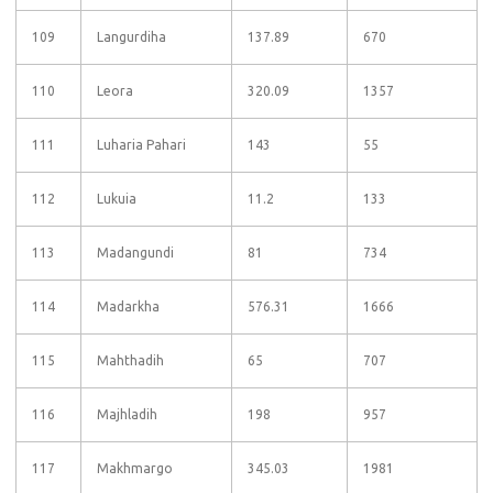
109
Langurdiha
137.89
670
110
Leora
320.09
1357
111
Luharia Pahari
143
55
112
Lukuia
11.2
133
113
Madangundi
81
734
114
Madarkha
576.31
1666
115
Mahthadih
65
707
116
Majhladih
198
957
117
Makhmargo
345.03
1981