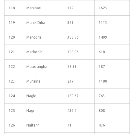
118
Manihari
172
1623
119
Manik Diha
369
3113
120
Margora
355.95
1409
121
Markodih
108.96
618
122
Matiosingha
18.99
387
123
Muraina
237
1180
124
Naglo
150.67
763
125
Nagri
436.2
808
126
Naitanr
71
476