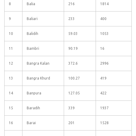
8
Balia
216
1814
9
Baliari
233
400
10
Balidih
59.03
1053
11
Bambri
90.19
16
12
Bangra Kalan
372.6
2996
13
Bangra Khurd
100.27
419
14
Banpura
127.05
422
15
Baradih
339
1937
16
Barai
201
1528