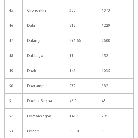
45
Chongakhar
383
1973
46
Dabri
213
1229
47
Dalangi
291.66
2600
48
Dat Lago
19
152
49
Dhab
149
1035
50
Dharampur
237
982
51
Dhobia Singha
46.9
43
52
Domansingha
140.1
291
53
Dongo
59.04
0