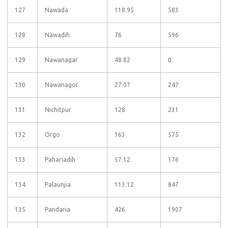
127
Nawada
118.95
583
128
Nawadih
76
596
129
Nawanagar
48.82
0
130
Nawanagor
27.07
247
131
Nichitpur
128
231
132
Orgo
163
575
133
Pahariadih
57.12
176
134
Palaunjia
113.12
847
135
Pandaria
426
1907