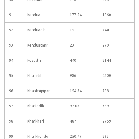
91
Kendua
177.54
1860
92
Kenduadih
15
744
93
Kenduatanr
23
270
94
Kesodih
440
2144
95
Khairidih
986
4600
96
Khankhipipar
154.64
788
97
Khariodih
97.06
359
98
Kharkhari
487
2759
99
Kharkhundo
250.77
233