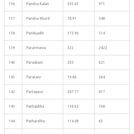
136
Pandna Kalan
305.63
971
137
Pandna Khurd
78.91
548
138
Panduadih
375.96
514
139
Pararmania
322
2422
140
Parasbani
205
621
141
Paratanr
79.86
264
142
Partappur
387.77
817
143
Pathaldiha
138.63
768
144
Pathardiha
114.08
63