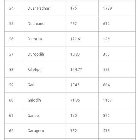
54
Duar Padhari
176
1789
55
Dudhiano
252
630
56
Dumrua
171.61
196
57
Durgodih
10.83
308
58
Fatehpur
124.77
553
59
Gadi
184.3
884
60
Gajodih
71.85
1157
61
Gando
170
826
62
Garaguru
352
536