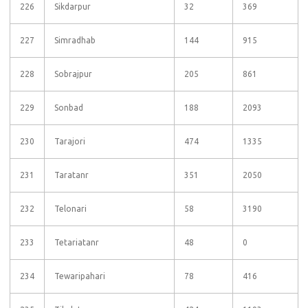
226
Sikdarpur
32
369
227
Simradhab
144
915
228
Sobrajpur
205
861
229
Sonbad
188
2093
230
Tarajori
474
1335
231
Taratanr
351
2050
232
Telonari
58
3190
233
Tetariatanr
48
0
234
Tewaripahari
78
416