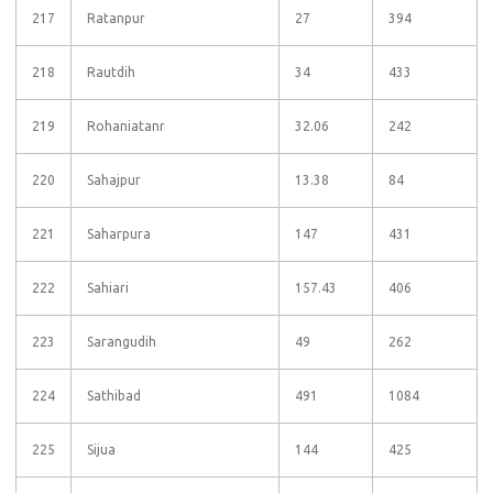
217
Ratanpur
27
394
218
Rautdih
34
433
219
Rohaniatanr
32.06
242
220
Sahajpur
13.38
84
221
Saharpura
147
431
222
Sahiari
157.43
406
223
Sarangudih
49
262
224
Sathibad
491
1084
225
Sijua
144
425