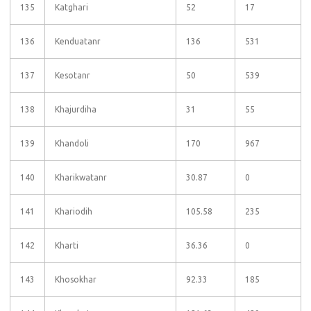
135
Katghari
52
17
136
Kenduatanr
136
531
137
Kesotanr
50
539
138
Khajurdiha
31
55
139
Khandoli
170
967
140
Kharikwatanr
30.87
0
141
Khariodih
105.58
235
142
Kharti
36.36
0
143
Khosokhar
92.33
185