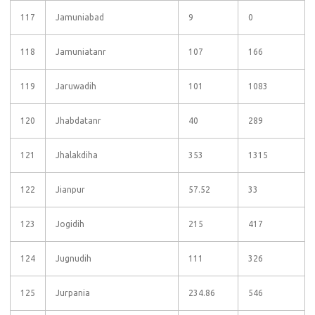
117
Jamuniabad
9
0
118
Jamuniatanr
107
166
119
Jaruwadih
101
1083
120
Jhabdatanr
40
289
121
Jhalakdiha
353
1315
122
Jianpur
57.52
33
123
Jogidih
215
417
124
Jugnudih
111
326
125
Jurpania
234.86
546