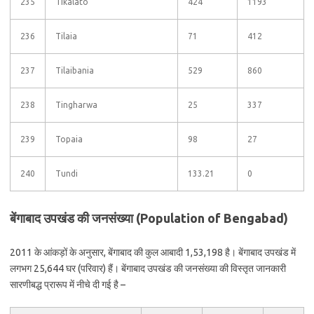
235
Tikalato
424
1193
236
Tilaia
71
412
237
Tilaibania
529
860
238
Tingharwa
25
337
239
Topaia
98
27
240
Tundi
133.21
0
बेंगाबाद उपखंड की जनसंख्या (Population of Bengabad)
2011 के आंकड़ों के अनुसार, बेंगाबाद की कुल आबादी 1,53,198 है। बेंगाबाद उपखंड में
लगभग 25,644 घर (परिवार) हैं। बेंगाबाद उपखंड की जनसंख्या की विस्तृत जानकारी
सारणीबद्ध प्रारूप में नीचे दी गई है –