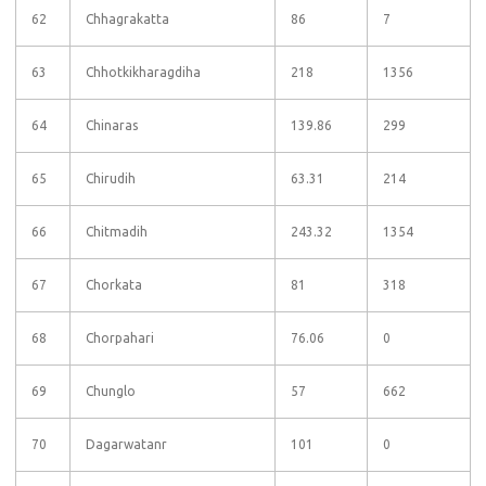
62
Chhagrakatta
86
7
63
Chhotkikharagdiha
218
1356
64
Chinaras
139.86
299
65
Chirudih
63.31
214
66
Chitmadih
243.32
1354
67
Chorkata
81
318
68
Chorpahari
76.06
0
69
Chunglo
57
662
70
Dagarwatanr
101
0