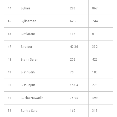
44
Bijhaia
283
867
45
Bijlibathan
62.5
744
46
Bimlatanr
115
0
47
Birajpur
42.36
332
48
Bishni Saran
205
423
49
Bishnudih
70
183
50
Bishunpur
153.4
273
51
Bucha Nawadih
73.03
399
52
Burhia Sarai
162
313