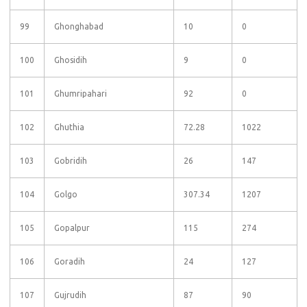
99
Ghonghabad
10
0
100
Ghosidih
9
0
101
Ghumripahari
92
0
102
Ghuthia
72.28
1022
103
Gobridih
26
147
104
Golgo
307.34
1207
105
Gopalpur
115
274
106
Goradih
24
127
107
Gujrudih
87
90