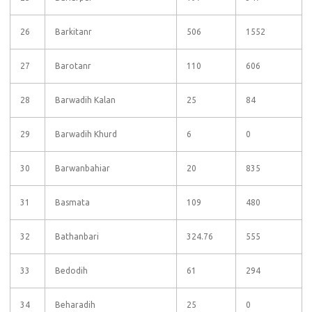
26
Barkitanr
506
1552
27
Barotanr
110
606
28
Barwadih Kalan
25
84
29
Barwadih Khurd
6
0
30
Barwanbahiar
20
835
31
Basmata
109
480
32
Bathanbari
324.76
555
33
Bedodih
61
294
34
Beharadih
25
0