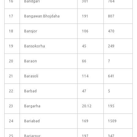
16
Bandgari
301
764
17
Bangawan Bhojdaha
191
807
18
Bansjor
106
470
19
Bansokorha
45
249
20
Baraon
66
7
21
Barasoli
114
641
22
Barbad
47
5
23
Bargarha
20.12
195
24
Bariabad
169
1509
25
Bariarpur
197
347