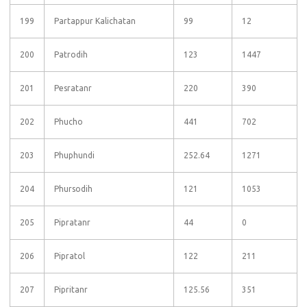
199
Partappur Kalichatan
99
12
200
Patrodih
123
1447
201
Pesratanr
220
390
202
Phucho
441
702
203
Phuphundi
252.64
1271
204
Phursodih
121
1053
205
Pipratanr
44
0
206
Pipratol
122
211
207
Pipritanr
125.56
351