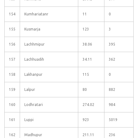
154
Kumhariatanr
11
0
155
Kusmarja
123
3
156
Lachhmipur
38.06
395
157
Lachhuadih
34.11
362
158
Lakhanpur
115
0
159
Lalpur
80
882
160
Lodhratari
274.02
984
161
Luppi
923
5019
162
Madhupur
211.11
236