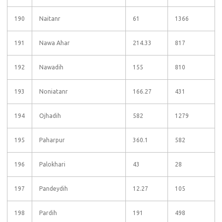
190
Naitanr
61
1366
191
Nawa Ahar
214.33
817
192
Nawadih
155
810
193
Noniatanr
166.27
431
194
Ojhadih
582
1279
195
Paharpur
360.1
582
196
Palokhari
43
28
197
Pandeydih
12.27
105
198
Pardih
191
498