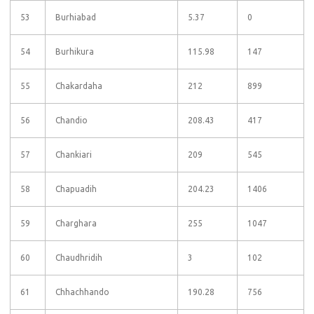
53
Burhiabad
5.37
0
54
Burhikura
115.98
147
55
Chakardaha
212
899
56
Chandio
208.43
417
57
Chankiari
209
545
58
Chapuadih
204.23
1406
59
Charghara
255
1047
60
Chaudhridih
3
102
61
Chhachhando
190.28
756