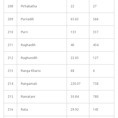
208
Pirhakatha
22
27
209
Purnadih
65.63
566
210
Purri
133
337
211
Raghaidih
40
454
212
Raghunidih
22.03
127
213
Ranga Khario
68
6
214
Rangamati
220.07
758
215
Raniatanr
30.84
780
216
Rata
29.92
143