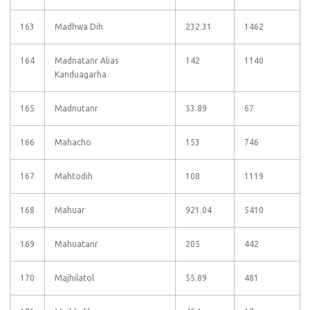
163
Madhwa Dih
232.31
1462
164
Madnatanr Alias
142
1140
Kanduagarha
165
Madnutanr
53.89
67
166
Mahacho
153
746
167
Mahtodih
108
1119
168
Mahuar
921.04
5410
169
Mahuatanr
205
442
170
Majhilatol
55.89
481