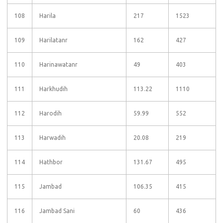
108
Harila
217
1523
109
Harilatanr
162
427
110
Harinawatanr
49
403
111
Harkhudih
113.22
1110
112
Harodih
59.99
552
113
Harwadih
20.08
219
114
Hathbor
131.67
495
115
Jambad
106.35
415
116
Jambad Sani
60
436