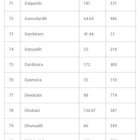
71
Dalgando
181
321
72
Damodardih
64.04
986
73
Dandatanr
41.44
13
74
Danuadih
32
218
75
Dardmara
172
400
76
Dasmuria
55
110
77
Dewatanr
88
774
78
Dhobani
156.87
587
79
Dhumadih
66
389