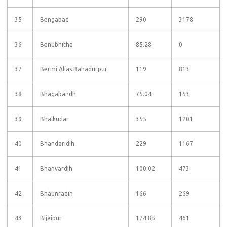
35
Bengabad
290
3178
36
Benubhitha
85.28
0
37
Bermi Alias Bahadurpur
119
813
38
Bhagabandh
75.04
153
39
Bhalkudar
355
1201
40
Bhandaridih
229
1167
41
Bhanvardih
100.02
473
42
Bhaunradih
166
269
43
Bijaipur
174.85
461