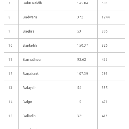
7
Babu Raidih
145.04
503
8
Badwara
372
1244
9
Baghra
53
896
10
Baidadih
150.37
826
11
Baijnathpur
92.62
433
12
Baijubank
107.39
293
13
Balaydih
54
835
14
Balgo
151
471
15
Baliadih
321
413