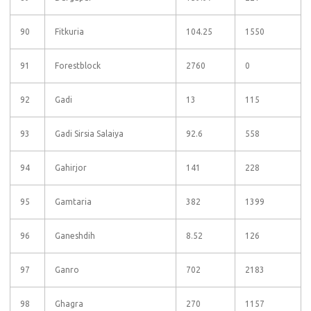
90
Fitkuria
104.25
1550
91
Forestblock
2760
0
92
Gadi
13
115
93
Gadi Sirsia Salaiya
92.6
558
94
Gahirjor
141
228
95
Gamtaria
382
1399
96
Ganeshdih
8.52
126
97
Ganro
702
2183
98
Ghagra
270
1157