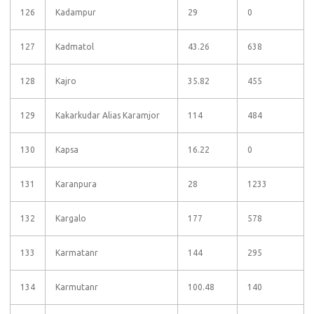
126
Kadampur
29
0
127
Kadmatol
43.26
638
128
Kajro
35.82
455
129
Kakarkudar Alias Karamjor
114
484
130
Kapsa
16.22
0
131
Karanpura
28
1233
132
Kargalo
177
578
133
Karmatanr
144
295
134
Karmutanr
100.48
140