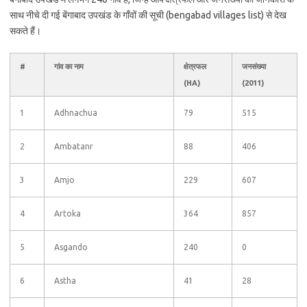
साथ नीचे दी गई बेंगाबाद उपखंड के गाँवों की सूची (bengabad villages list) से देख
सकते हैं।
#
गांव का नाम
क्षेत्रफल
जनसंख्या
(HA)
(2011)
1
Adhnachua
79
515
2
Ambatanr
88
406
3
Amjo
229
607
4
Artoka
364
857
5
Asgando
240
0
6
Astha
41
28