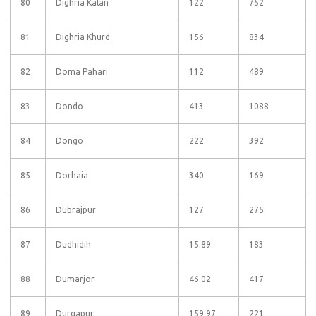
80
Dighria Kalan
122
752
81
Dighria Khurd
156
834
82
Doma Pahari
112
489
83
Dondo
413
1088
84
Dongo
222
392
85
Dorhaia
340
169
86
Dubrajpur
127
275
87
Dudhidih
15.89
183
88
Dumarjor
46.02
417
89
Durgapur
159.97
221