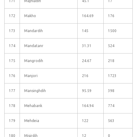
171
Majhladih
45.1
17
172
Makho
164.69
176
173
Mandardih
145
1500
174
Mandatanr
31.31
524
175
Mangrodih
24.67
218
176
Manjori
216
1723
177
Mansinghdih
95.59
398
178
Mehabank
164.94
774
179
Mehdeia
122
563
180
Misirdih
12
0