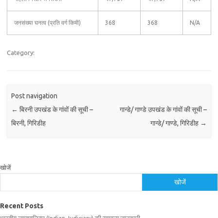
जनसंख्या घनत्व (प्रति वर्ग किमी)
368
368
N/A
Category:
Post navigation
←
बिरनी उपखंड के गांवों की सूची –
गान्डे/ गाण्डे उपखंड के गांवों की सूची –
बिरनी, गिरिडीह
गान्डे/ गाण्डे, गिरिडीह
→
खोजें
खोजें
Recent Posts
भारतीय न्यायपालिका (Indian Judiciary) की सामान्य जानकारी