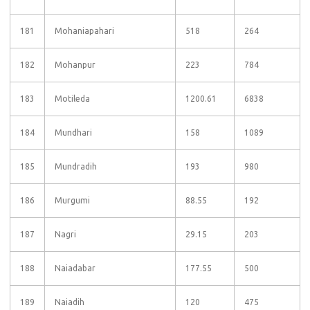
181
Mohaniapahari
518
264
182
Mohanpur
223
784
183
Motileda
1200.61
6838
184
Mundhari
158
1089
185
Mundradih
193
980
186
Murgumi
88.55
192
187
Nagri
29.15
203
188
Naiadabar
177.55
500
189
Naiadih
120
475