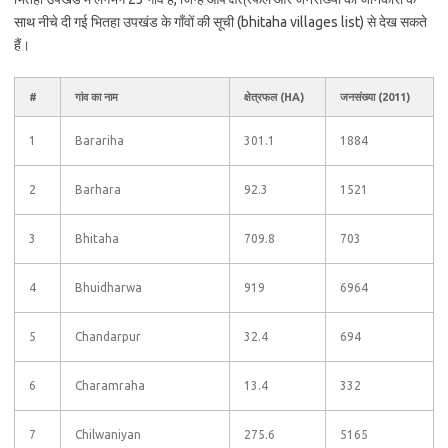
साथ नीचे दी गई भितहा उपखंड के गाँवों की सूची (bhitaha villages list) से देख सकते
हैं।
#
गांव का नाम
क्षेत्रफल (HA)
जनसंख्या (2011)
1
Barariha
301.1
1884
2
Barhara
92.3
1521
3
Bhitaha
709.8
703
4
Bhuidharwa
919
6964
5
Chandarpur
32.4
694
6
Charamraha
13.4
332
7
Chilwaniyan
275.6
5165