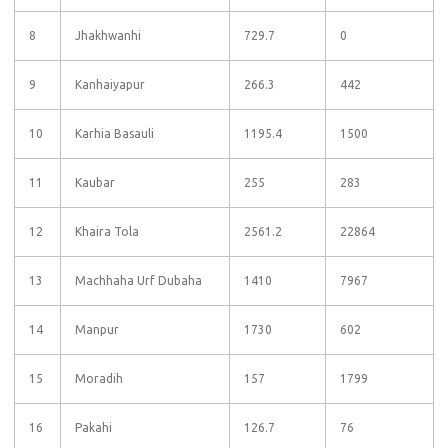
8
Jhakhwanhi
729.7
0
9
Kanhaiyapur
266.3
442
10
Karhia Basauli
1195.4
1500
11
Kaubar
255
283
12
Khaira Tola
2561.2
22864
13
Machhaha Urf Dubaha
1410
7967
14
Manpur
1730
602
15
Moradih
157
1799
16
Pakahi
126.7
76