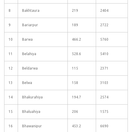
8
Bakhtaura
219
2404
9
Bariarpur
189
2722
10
Barwa
466.2
5760
11
Belahiya
528.6
5410
12
Beldarwa
115
2371
13
Belwa
158
3103
14
Bhakurahiya
194.7
2574
15
Bhaluahiya
206
1575
16
Bhawanipur
453.2
6690