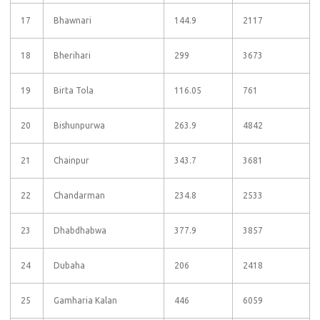
17
Bhawnari
144.9
2117
18
Bherihari
299
3673
19
Birta Tola
116.05
761
20
Bishunpurwa
263.9
4842
21
Chainpur
343.7
3681
22
Chandarman
234.8
2533
23
Dhabdhabwa
377.9
3857
24
Dubaha
206
2418
25
Gamharia Kalan
446
6059