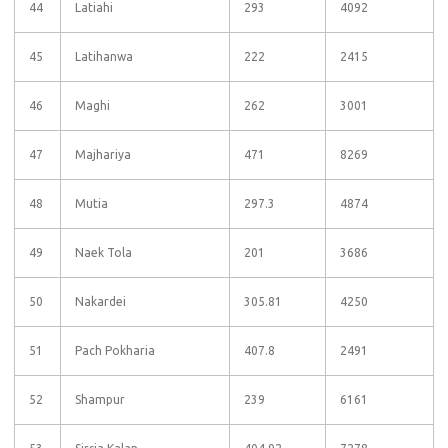
44
Latiahi
293
4092
45
Latihanwa
222
2415
46
Maghi
262
3001
47
Majhariya
471
8269
48
Mutia
297.3
4874
49
Naek Tola
201
3686
50
Nakardei
305.81
4250
51
Pach Pokharia
407.8
2491
52
Shampur
239
6161