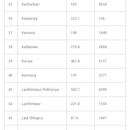
35
Kachurbari
305
4556
36
Kalwariya
222.1
726
37
Kanunia
190
1849
38
Katkenwa
270.8
2868
39
Koraia
461.8
5157
40
Kurminia
197
2577
41
Lachhimipur Pokhariya
582.7
6090
42
Lachhmipur
221.8
1556
43
Lala Chhapra
87.4
1801