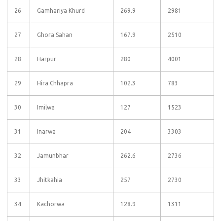
26
Gamhariya Khurd
269.9
2981
27
Ghora Sahan
167.9
2510
28
Harpur
280
4001
29
Hira Chhapra
102.3
783
30
Imilwa
127
1523
31
Inarwa
204
3303
32
Jamunbhar
262.6
2736
33
Jhitkahia
257
2730
34
Kachorwa
128.9
1311