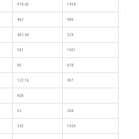
978.42
1938
462
986
402.44
529
501
1001
86
638
122.16
987
N/A
65
268
542
1026