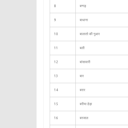
8
बग्गड़
9
बाधाना
10
बालातो की गुआर
11
बली
12
बांसावारी
13
बार
14
बरार
15
बरीया हेड़ा
16
बरजाल