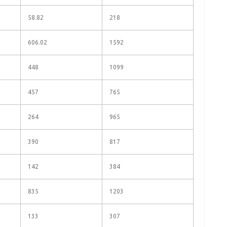
58.82
218
606.02
1592
448
1099
457
765
264
965
390
817
142
384
835
1203
133
307