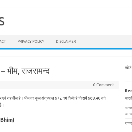
S
ACT
PRIVACY POLICY
DISCLAIMER
खोजें
ी – भीम, राजसमन्द
0 Comment
Rec
र एवं तहसील है। भीम का कुल क्षेत्रफल 672 वर्ग किमी है जिसमें 668.40 वर्ग
भारत
है।
भारत
जानक
n Bhim)
राजस