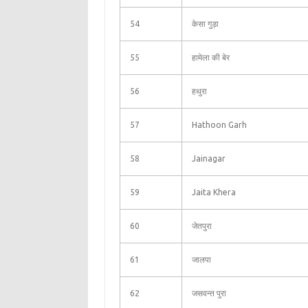
54
केसा गुड़ा
55
हामेला की बेर
56
हथुरा
57
Hathoon Garh
58
Jainagar
59
Jaita Khera
60
जेतपुरा
61
जालपा
62
जसवन्त पुरा