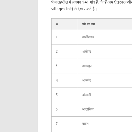
भीम तहसील में लगभग 141 गाँव हैं, जिन्हें आप क्षेत्रफल 
villages list) से देख सकते हैं।
#
गांव का नाम
1
अजीतगढ़
2
अखेगढ़
3
अमरपुरा
4
आमनेर
5
अंटाली
6
आठोसिया
7
बादनी