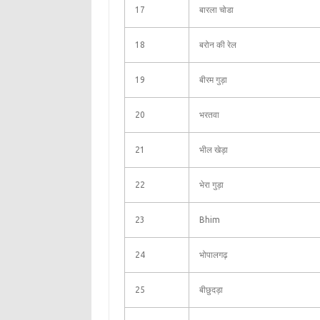
17
बारला चोडा
18
बरोन की रेल
19
बीरम गुड़ा
20
भरतवा
21
भील खेड़ा
22
भेरा गुड़ा
23
Bhim
24
भोपालगढ़
25
बीछुदड़ा