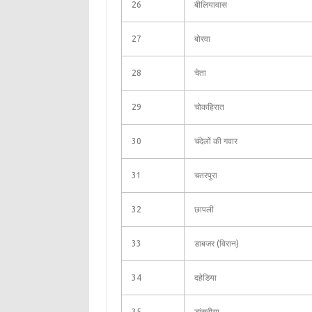
26
बीलियावास
27
बोरवा
28
चेता
29
चोकहिरात
30
चंदेलों की गवार
31
चतरपुरा
32
छापली
33
डाबजर (विरान)
34
दहेडिया
35
डांसरीया