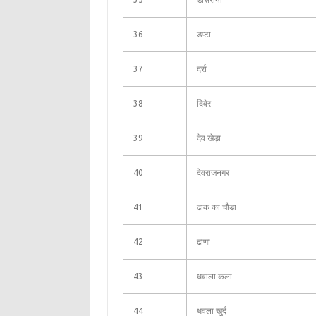
36
डप्टा
37
दर्रा
38
दिवेर
39
देव खेड़ा
40
देवराजनगर
41
ढाक का चौडा
42
ढाणा
43
धवाला कला
44
धवला खुर्द