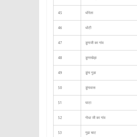
45
धोरेला
46
धोटी
47
डुगाजी का गांव
48
डुगरखेड़ा
49
डूंगा गुडा
50
डुंगावास
51
घाटा
52
गोधा जी का गांव
53
गुढा चाट