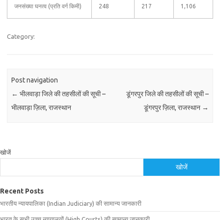
जनसंख्या घनत्व (प्रति वर्ग किमी)
248
217
1,106
Category:
Post navigation
←
भीलवाड़ा जिले की तहसीलों की सूची –
डूंगरपुर जिले की तहसीलों की सूची –
भीलवाड़ा ज़िला, राजस्थान
डूंगरपुर ज़िला, राजस्थान
→
खोजें
खोजें
Recent Posts
भारतीय न्यायपालिका (Indian Judiciary) की सामान्य जानकारी
भारत के सभी उच्च न्यायालयों (High Courts) की सामान्य जानकारी