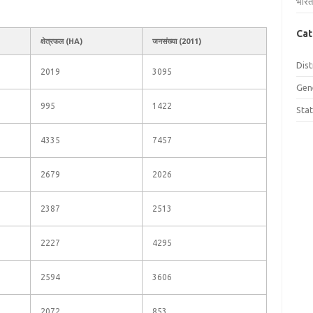
भारत
Cat
क्षेत्रफल (HA)
जनसंख्या (2011)
Dist
2019
3095
Gen
995
1422
Sta
4335
7457
2679
2026
2387
2513
2227
4295
2594
3606
2072
853