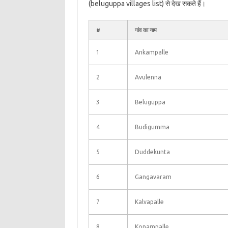
(beluguppa villages list) से देख सकते हैं।
#
गांव का नाम
1
Ankampalle
2
Avulenna
3
Beluguppa
4
Budigumma
5
Duddekunta
6
Gangavaram
7
Kalvapalle
8
Konampalle