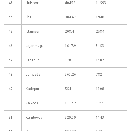
43
Hulsoor
4045.3
11593
44
Ilhal
904.67
1940
45
Islampur
208.4
2584
46
Jajanmugli
1617.9
3153
47
Janapur
378.3
1107
48
Janwada
363.26
782
49
Kadepur
554
1308
50
Kalkora
1337.23
3711
51
Kamlewadi
329.39
1143