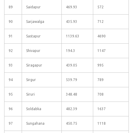
89
Saidapur
469.93
572
90
Sarjawalga
435.93
712
91
Sastapur
1139.63
4690
92
Shivapur
194.3
1147
93
Siragapur
439.05
995
94
Sirgur
539.79
789
95
Siruri
348.48
708
96
Soldabka
482.39
1637
97
Sungahana
450.75
1118