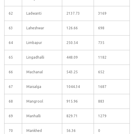
62
Ladwanti
2137.73
3169
63
Laheshwar
126.66
698
64
Limbapur
250.54
735
65
Lingadhalli
448.09
1182
66
Machanal
543.25
652
67
Maisalga
1044.34
1687
68
Mangrool
915.96
883
69
Manhalli
829.71
1279
70
Mankhed
56.36
0