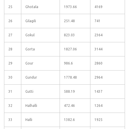
25
Ghotala
1973.66
4169
26
Gilagili
251.48
741
27
Gokul
823.03
2364
28
Gorta
1827.06
3144
29
Gour
986.6
2860
30
Gundur
1778.48
2964
31
Gutti
588.19
1437
32
Halhalli
472.46
1264
33
Halli
1382.6
1925