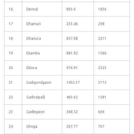
16
Devnal
803.6
1836
17
Dhamuri
233.46
298
18
Dhanura
857.08
2211
19
Ekamba
881.92
1566
20
Eklora
976.91
2523
21
Gadigondgaon
1455.37
3112
22
Gadiraipalli
463.62
1581
23
Gadlegaon
388.52
606
24
Ghoga
267.77
767