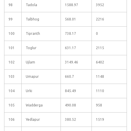
98
Tadola
1588.97
3952
99
Talbhog
568.01
2216
100
Tipranth
738.17
0
101
Toglur
631.17
2115
102
Ujlam
3149.46
6402
103
Umapur
660.7
1148
104
Urki
845.49
1110
105
Wadderga
490.08
958
106
Yedlapur
380.52
1519