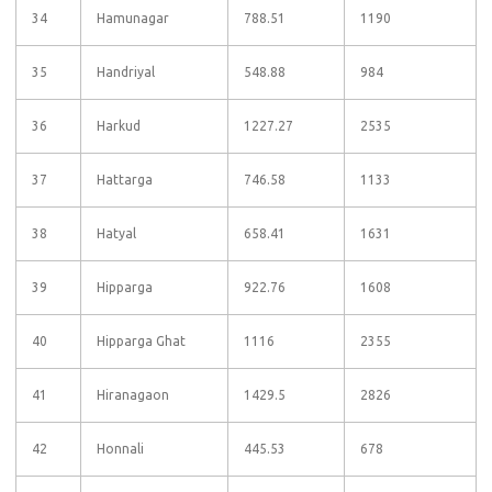
34
Hamunagar
788.51
1190
35
Handriyal
548.88
984
36
Harkud
1227.27
2535
37
Hattarga
746.58
1133
38
Hatyal
658.41
1631
39
Hipparga
922.76
1608
40
Hipparga Ghat
1116
2355
41
Hiranagaon
1429.5
2826
42
Honnali
445.53
678