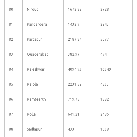
80
Nirgudi
1672.82
2728
81
Pandargera
1432.9
2243
82
Partapur
2187.84
5077
83
Quaderabad
382.97
494
84
Rajeshwar
4094.93
16349
85
Rajola
2231.52
4833
86
Ramteerth
719.75
1882
87
Rolla
641.21
2486
88
Sadlapur
433
1538