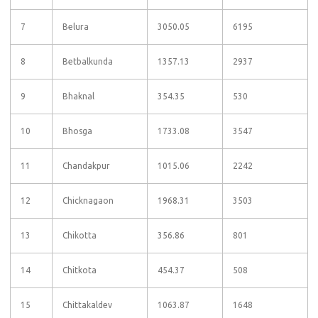
7
Belura
3050.05
6195
8
Betbalkunda
1357.13
2937
9
Bhaknal
354.35
530
10
Bhosga
1733.08
3547
11
Chandakpur
1015.06
2242
12
Chicknagaon
1968.31
3503
13
Chikotta
356.86
801
14
Chitkota
454.37
508
15
Chittakaldev
1063.87
1648