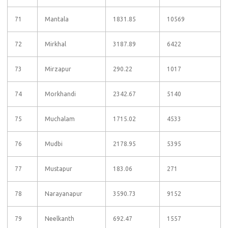
71
Mantala
1831.85
10569
72
Mirkhal
3187.89
6422
73
Mirzapur
290.22
1017
74
Morkhandi
2342.67
5140
75
Muchalam
1715.02
4533
76
Mudbi
2178.95
5395
77
Mustapur
183.06
271
78
Narayanapur
3590.73
9152
79
Neelkanth
692.47
1557