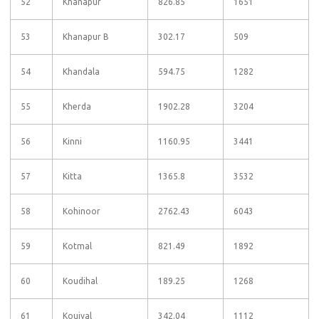
52
Khanapur
826.85
1651
53
Khanapur B
302.17
509
54
Khandala
594.75
1282
55
Kherda
1902.28
3204
56
Kinni
1160.95
3441
57
Kitta
1365.8
3532
58
Kohinoor
2762.43
6043
59
Kotmal
821.49
1892
60
Koudihal
189.25
1268
61
Kouiyal
342.04
1112