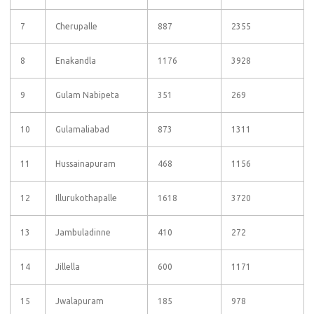
7
Cherupalle
887
2355
8
Enakandla
1176
3928
9
Gulam Nabipeta
351
269
10
Gulamaliabad
873
1311
11
Hussainapuram
468
1156
12
Illurukothapalle
1618
3720
13
Jambuladinne
410
272
14
Jillella
600
1171
15
Jwalapuram
185
978