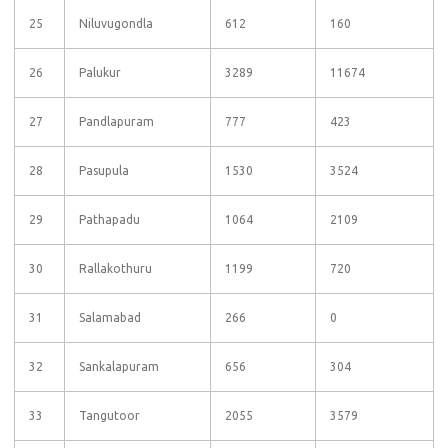
25
Niluvugondla
612
160
26
Palukur
3289
11674
27
Pandlapuram
777
423
28
Pasupula
1530
3524
29
Pathapadu
1064
2109
30
Rallakothuru
1199
720
31
Salamabad
266
0
32
Sankalapuram
656
304
33
Tangutoor
2055
3579