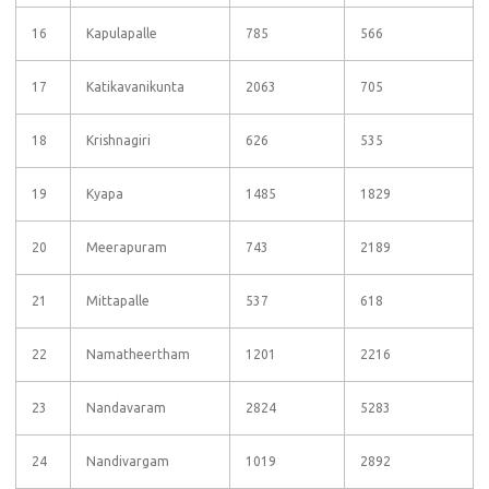
16
Kapulapalle
785
566
17
Katikavanikunta
2063
705
18
Krishnagiri
626
535
19
Kyapa
1485
1829
20
Meerapuram
743
2189
21
Mittapalle
537
618
22
Namatheertham
1201
2216
23
Nandavaram
2824
5283
24
Nandivargam
1019
2892