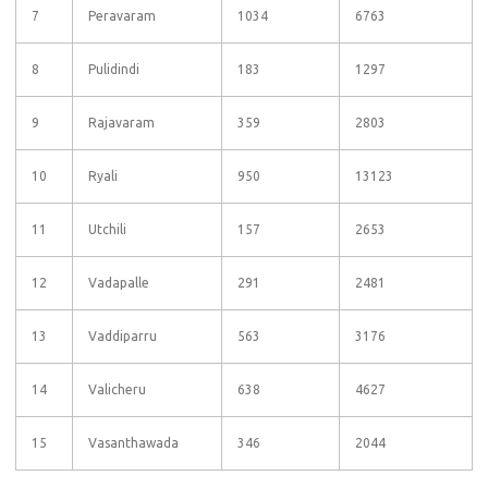
7
Peravaram
1034
6763
8
Pulidindi
183
1297
9
Rajavaram
359
2803
10
Ryali
950
13123
11
Utchili
157
2653
12
Vadapalle
291
2481
13
Vaddiparru
563
3176
14
Valicheru
638
4627
15
Vasanthawada
346
2044