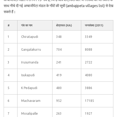
साथ नीचे दी गई अम्बाजीपेटा मंडल के गाँवों की सूची (ambajipeta villages list) से देख
सकते हैं।
#
गांव का नाम
क्षेत्रफल (HA)
जनसंख्या (2011)
1
Chiratapudi
348
3349
2
Gangalakurru
704
8088
3
Irusumanda
241
2722
4
Isukapudi
419
4080
5
K Pedapudi
480
3886
6
Machavaram
952
17185
7
Mosalipalle
263
1927