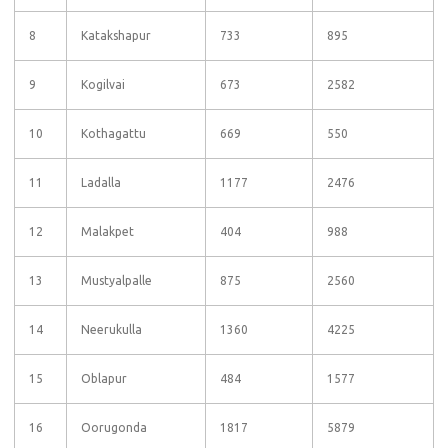
8
Katakshapur
733
895
9
Kogilvai
673
2582
10
Kothagattu
669
550
11
Ladalla
1177
2476
12
Malakpet
404
988
13
Mustyalpalle
875
2560
14
Neerukulla
1360
4225
15
Oblapur
484
1577
16
Oorugonda
1817
5879