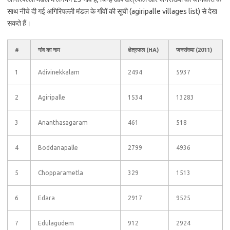
साथ नीचे दी गई अगिरिपल्ली मंडल के गाँवों की सूची (agiripalle villages list) से देख
सकते हैं।
#
गांव का नाम
क्षेत्रफल (HA)
जनसंख्या (2011)
1
Adivinekkalam
2494
5937
2
Agiripalle
1534
13283
3
Ananthasagaram
461
518
4
Boddanapalle
2799
4936
5
Chopparametla
329
1513
6
Edara
2917
9525
7
Edulagudem
912
2924