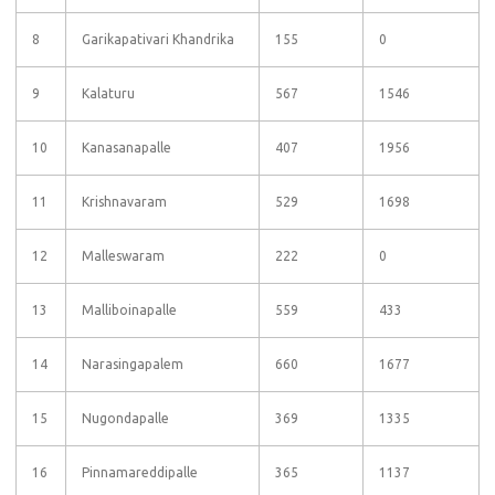
8
Garikapativari Khandrika
155
0
9
Kalaturu
567
1546
10
Kanasanapalle
407
1956
11
Krishnavaram
529
1698
12
Malleswaram
222
0
13
Malliboinapalle
559
433
14
Narasingapalem
660
1677
15
Nugondapalle
369
1335
16
Pinnamareddipalle
365
1137