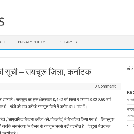
S
ACT
PRIVACY POLICY
DISCLAIMER
खोजें
ी सूची – रायचूरू ज़िला, कर्नाटक
0 Comment
Rec
गत आता है। रायचूरू का कुल क्षेत्रफल 8,442 वर्ग किमी है जिसमें 8,329.59 वर्ग
भारत
ल है। गांवों की बात करें तो रायचूरू जिले में करीब 815 गांव हैं।
भारत
जानक
लॉकों / सामुदायिक विकास ब्लॉकों (सी.डी.ब्लॉक) में विभाजित किया गया है। लिंगसुगूरू
राजस
ै जबकि जनसंख्या के हिसाब से रायचूरू सबसे बड़ी तहसील है। देवदुर्गा क्षेत्रफल
टी तहसील है।