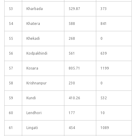
53
Kharbada
529.87
373
54
Khatera
588
841
55
Khekadi
268
0
56
Kodpakhindi
561
639
57
Kosara
805.71
1199
58
Krishnanpur
230
0
59
Kundi
410.26
532
60
Lendhori
177
10
61
Lingati
454
1089