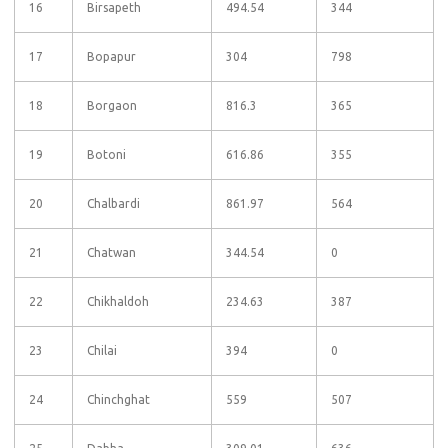
16
Birsapeth
494.54
344
17
Bopapur
304
798
18
Borgaon
816.3
365
19
Botoni
616.86
355
20
Chalbardi
861.97
564
21
Chatwan
344.54
0
22
Chikhaldoh
234.63
387
23
Chilai
394
0
24
Chinchghat
559
507