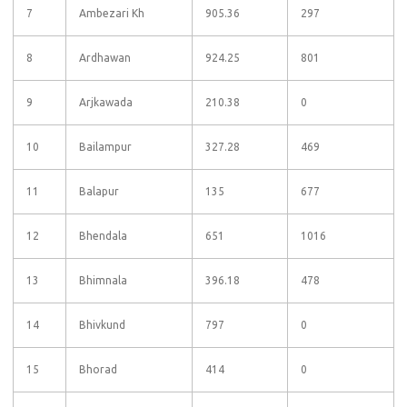
7
Ambezari Kh
905.36
297
8
Ardhawan
924.25
801
9
Arjkawada
210.38
0
10
Bailampur
327.28
469
11
Balapur
135
677
12
Bhendala
651
1016
13
Bhimnala
396.18
478
14
Bhivkund
797
0
15
Bhorad
414
0