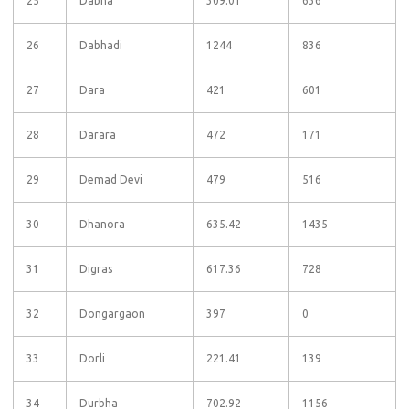
25
Dabha
309.01
636
26
Dabhadi
1244
836
27
Dara
421
601
28
Darara
472
171
29
Demad Devi
479
516
30
Dhanora
635.42
1435
31
Digras
617.36
728
32
Dongargaon
397
0
33
Dorli
221.41
139
34
Durbha
702.92
1156