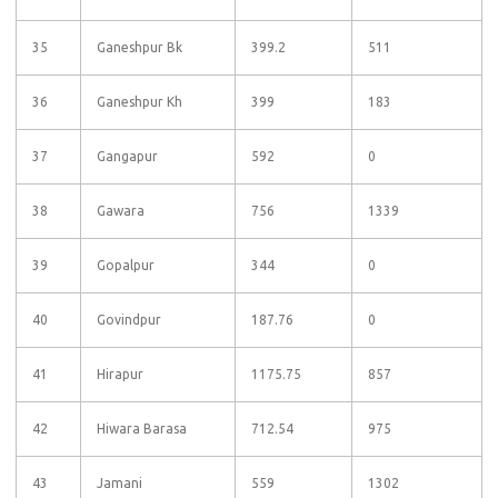
35
Ganeshpur Bk
399.2
511
36
Ganeshpur Kh
399
183
37
Gangapur
592
0
38
Gawara
756
1339
39
Gopalpur
344
0
40
Govindpur
187.76
0
41
Hirapur
1175.75
857
42
Hiwara Barasa
712.54
975
43
Jamani
559
1302