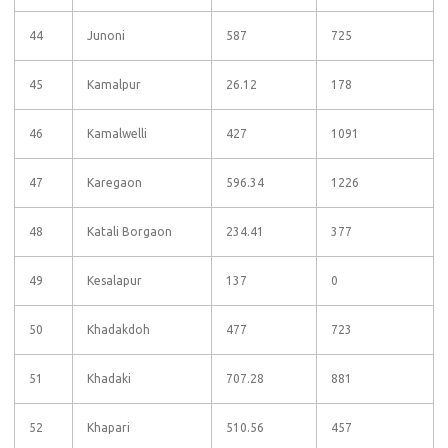
44
Junoni
587
725
45
Kamalpur
26.12
178
46
Kamalwelli
427
1091
47
Karegaon
596.34
1226
48
Katali Borgaon
234.41
377
49
Kesalapur
137
0
50
Khadakdoh
477
723
51
Khadaki
707.28
881
52
Khapari
510.56
457