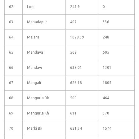
62
Loni
247.9
0
63
Mahadapur
407
336
64
Majara
1028.39
248
65
Mandava
562
605
66
Mandavi
638.01
1301
67
Mangali
626.18
1805
68
Mangurla Bk
500
464
69
Mangurla Kh
611
370
70
Marki Bk
621.34
1574