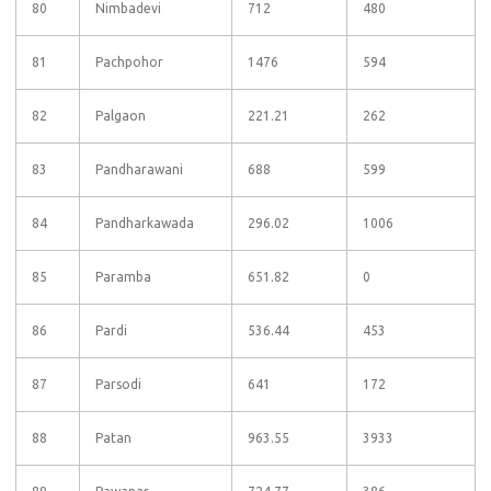
80
Nimbadevi
712
480
81
Pachpohor
1476
594
82
Palgaon
221.21
262
83
Pandharawani
688
599
84
Pandharkawada
296.02
1006
85
Paramba
651.82
0
86
Pardi
536.44
453
87
Parsodi
641
172
88
Patan
963.55
3933