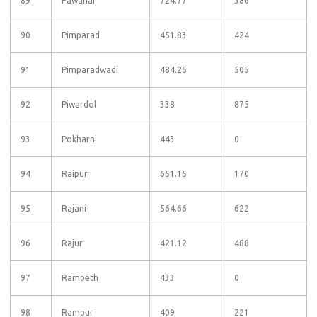
89
Pawanar
724.77
386
90
Pimparad
451.83
424
91
Pimparadwadi
484.25
505
92
Piwardol
338
875
93
Pokharni
443
0
94
Raipur
651.15
170
95
Rajani
564.66
622
96
Rajur
421.12
488
97
Rampeth
433
0
98
Rampur
409
221