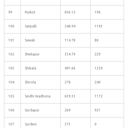
99
Ruikot
856.12
196
100
Satpalli
548.94
1193
101
Sawali
114.78
86
102
Shekapur
334.79
229
103
Shibala
491.66
1329
104
Shirola
278
240
105
Sindhi Wadhona
639.33
1172
106
Surdapur
269
921
107
Surdevi
373
0