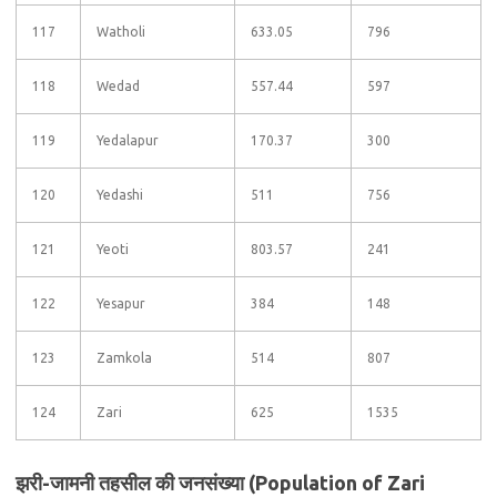
117
Watholi
633.05
796
118
Wedad
557.44
597
119
Yedalapur
170.37
300
120
Yedashi
511
756
121
Yeoti
803.57
241
122
Yesapur
384
148
123
Zamkola
514
807
124
Zari
625
1535
झरी-जामनी तहसील की जनसंख्या (Population of Zari