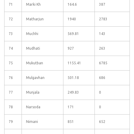
71
Marki Kh
164.6
387
72
Matharjun
1940
2783
73
Muchhi
569.81
143
74
Mudhati
927
263
75
Mukutban
1155.41
6785
76
Mulgavhan
501.18
686
77
Munjala
249.83
0
78
Narsoda
171
0
79
Nimani
851
652