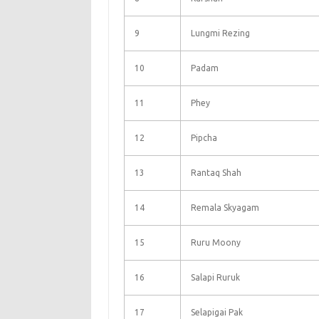
9
Lungmi Rezing
10
Padam
11
Phey
12
Pipcha
13
Rantaq Shah
14
Remala Skyagam
15
Ruru Moony
16
Salapi Ruruk
17
Selapigai Pak