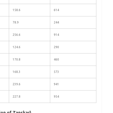
158.6
614
78.9
244
256.6
914
124.6
290
170.8
460
168.3
573
239.6
941
227.8
954
tion of Zanskar)