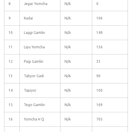
8
Jegar Yomcha
N/A
0
9
Kadai
N/A
106
10
Laggi Gamlin
N/A
149
11
Lipu Yomcha
N/A
136
12
Pagi Gamlin
N/A
33
13
Tabyor Gadi
N/A
90
14
Tapiyor
N/A
100
15
Tego Gamlin
N/A
169
16
Yomcha H Q
N/A
705