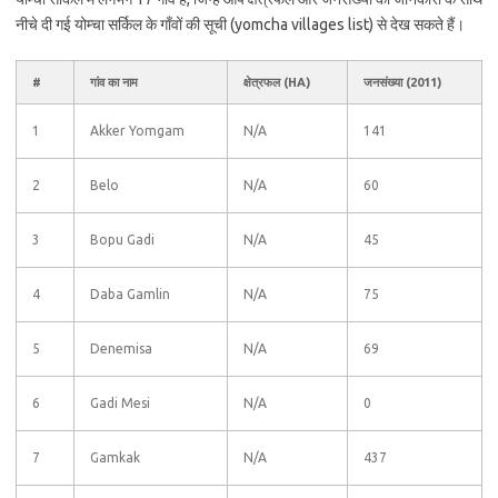
नीचे दी गई योम्चा सर्किल के गाँवों की सूची (yomcha villages list) से देख सकते हैं।
#
गांव का नाम
क्षेत्रफल (HA)
जनसंख्या (2011)
1
Akker Yomgam
N/A
141
2
Belo
N/A
60
3
Bopu Gadi
N/A
45
4
Daba Gamlin
N/A
75
5
Denemisa
N/A
69
6
Gadi Mesi
N/A
0
7
Gamkak
N/A
437